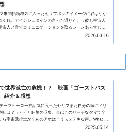
想
ーマ未開拓領域気に入ったセリフボクのイメージに谷はなか
つくれ。アインシュタインの言った通りだ。→彼も宇宙人
宇宙人と音でコミュニケーションを取るシーンあらすじ主
イ…
2026.03.16
で世界滅亡の危機！？ 映画「ゴーストバス
版)」紹介＆感想
治テーマヒーロー神話気に入ったセリフまた自分の頭にドリ
趣味は？→カビと細菌の収集。金はこのリッチな夕食で全
ら宇宙飛行士か？あのアホは？まぁステキな声。What a
2025.05.14