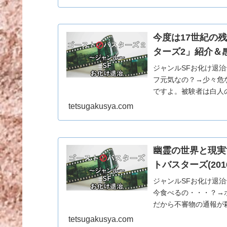
今度は17世紀の
ターズ2」紹介＆
ジャンルSFお化け退
フ元気なの？→少々危
ですよ。被験者は白人
る。ハムスターで練習
tetsugakusya.com
幽霊の世界と現実
トバスターズ(20
ジャンルSFお化け退治
今食べるの・・・？→
だから不審物の通報が
にしろ！2040年！…
tetsugakusya.com