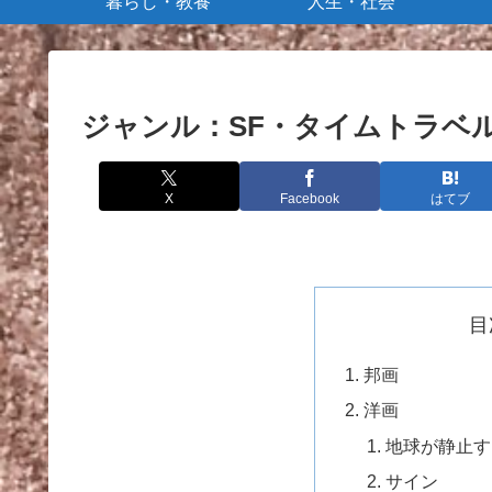
暮らし・教養
人生・社会
ジャンル：SF・タイムトラベ
X
Facebook
はてブ
目
邦画
洋画
地球が静止す
サイン