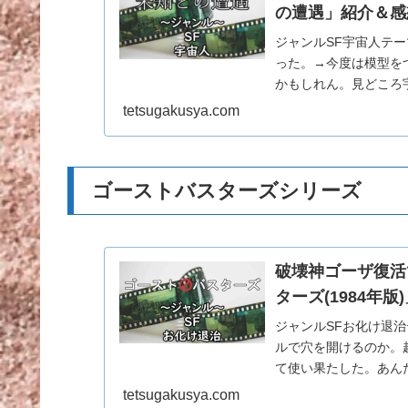
の遭遇」紹介＆感
ジャンルSF宇宙人テ
った。→今度は模型を
かもしれん。見どころ
人公は電気工事士のロ
tetsugakusya.com
ゴーストバスターズシリーズ
破壊神ゴーザ復活
ターズ(1984年
ジャンルSFお化け退
ルで穴を開けるのか。
て使い果たした。あんた
axx hol…
tetsugakusya.com