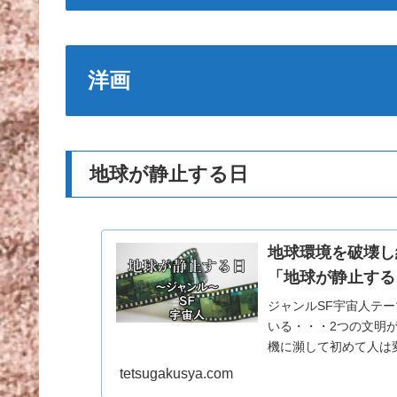
洋画
地球が静止する日
地球環境を破壊し
「地球が静止する
ジャンルSF宇宙人テ
いる・・・2つの文明
機に瀕して初めて人は
Hoo！End of…
tetsugakusya.com