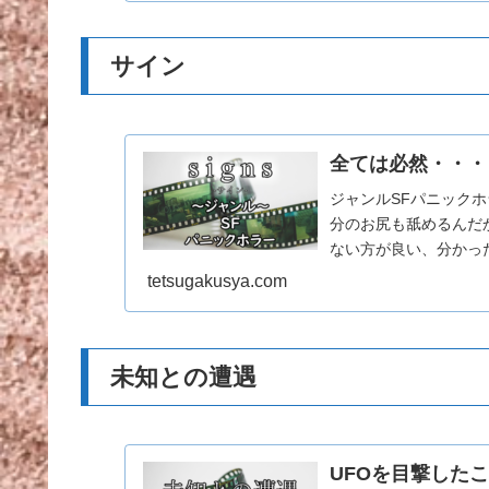
サイン
全ては必然・・・
ジャンルSFパニック
分のお尻も舐めるんだ
ない方が良い、分かっ
てアルミホイルの帽子
tetsugakusya.com
未知との遭遇
UFOを目撃した