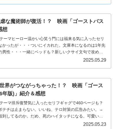
残虐な魔術師が復活！？ 映画「ゴーストバス
感想
治テーマヒーロー温かい心笑う門には福来る気に入ったセリ
なかったが・・・ついにイカれた。文庫本になるのは1年先
の男性・・・一緒にベッドも？新しいクサイ文句で攻め
し…
2025.05.29
世界がつながっちゃった！？ 映画「ゴース
16年版)」紹介＆感想
テーマ排斥復讐気に入ったセリフギャグで460ページも？
ポテチは止まらない。いいね、テロ対策の広告みたい。→
殺到してるのか。だめ、死のハイタッチになる。可愛いの
2025.05.23