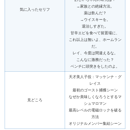
→家族との絶縁方法。
気に入ったセリフ
薬は飲んだ？
→ウイスキーを。
退治しすぎた。
甘辛エビを食べて留置場に、
これ以上は無いよ、ホームラン
だ。
レイ、今度は間違えるな。
こんなに激務だった？
ベンチに頭突きをしたのよ。
天才美人子役：マッケンナ・グ
レイス
最初のゴースト捕獲シーン
なぜか美味しくなろうとするマ
見どころ
シュマロマン
最高レベルの電磁ロックを破る
方法
オリジナルメンバー集結シーン