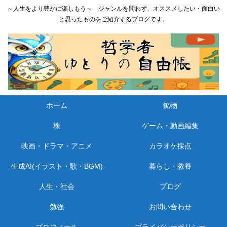
～人生をより豊かに楽しもう～ ジャンルを問わず、オススメしたい・面白い
と思ったものをご紹介するブログです。
ホーム
鉱物
株
ゲーム・動画編集
映画・ドラマ・アニメ
カラオケ採点
生成AI(イラスト・歌・BGM)
暮らし・教養
人生・社会
ブログ
勉強
お問い合わせ