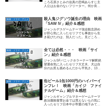
ころ石原さとみの迫真の悲鳴あらすじ主
人公はお金のないフリーター。何か良い
バイトがないかと探していると、女性に
超高額時給の仕事を紹介されお話が展開
していきます。感想藤原竜也、またデス
殺人鬼ジグソウ誕生の理由 映画
映画・ドラマ・アニメ
ゲーム参加してますやん笑...
「SAW Ⅳ」紹介＆感想
ジャンルデスゲームテーマ強迫観念諦め
が肝心気に入ったセリフでも事故から生
き延びたのは、別人だった。見どころジ
グソウの協力者あらすじ主人公はSWAT
部隊長のリッグ。ジグソウとその協力者
によって仲間が次々と殺害され、無力感
全ては必然・・・ 映画「サイ
映画・ドラマ・アニメ
に苛(さいな)まれてい...
ン」紹介＆感想
ジャンルSFパニックホラーテーマ解釈絶
望運命気に入ったセリフ大丈夫、犬は自
分のお尻も舐めるんだから平気さ。13回
目だ！！！薬局のトレイシーには近づか
ない方が良い、分かったね？神に祈るな
んて時間の無駄だ。見どころ三人そろっ
缶ビール1缶1000円のハイパーイ
映画・ドラマ・アニメ
てアルミホイルの帽子...
ンフレ！ 映画「カイジ ファイ
ナルゲーム」紹介＆感想
ジャンルギャンブルマネーゲームテーマ
政治腐敗復讐お金では買えないもの気に
入ったセリフ日本中が帝愛の地下みてぇ