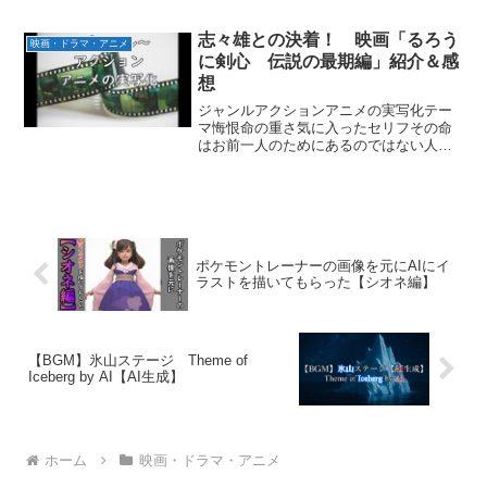
だ普通の奴らが日本じゃなくてなんなん
だ！見どころ預金封鎖阻止のトリック終
盤のカイジと高倉のやりとりあらすじ
志々雄との決着！ 映画「るろう
映画・ドラマ・アニメ
2020年の東京オリンピッ...
に剣心 伝説の最期編」紹介＆感
想
ジャンルアクションアニメの実写化テー
マ悔恨命の重さ気に入ったセリフその命
はお前一人のためにあるのではない人を
活かす前に自分を活かすことを考えて見
どころ青紫vs剣心宗次郎vs剣心飛天御剣
流奥義・天翔ける竜の閃きあらすじ前作
「京都大火編」で海に...
ポケモントレーナーの画像を元にAIにイ
ラストを描いてもらった【シオネ編】
【BGM】氷山ステージ Theme of
Iceberg by AI【AI生成】
ホーム
映画・ドラマ・アニメ