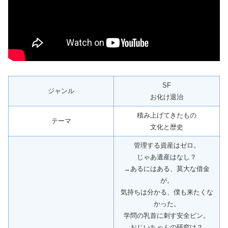
SF
ジャンル
お化け退治
積み上げてきたもの
テーマ
文化と歴史
管理する資産はゼロ。
じゃあ遺産はなし？
→あるにはある、莫大な借金
が。
気持ちは分かる、僕も来たくな
かった。
学問の乳首に刺す安全ピン。
おじいちゃんの研究は？