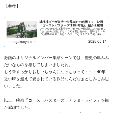
【参考】
破壊神ゴーザ復活で世界滅亡の危機！？ 映画
「ゴーストバスターズ(1984年版)」紹介＆感想
ジャンルSFお化け退治テーマヒーロー神話気に入ったセリ
フまた自分の頭にドリルで穴を開けるのか。趣味は？→カ
ビと細菌の収集。金はこのリッチな夕食で全て使い果たし
た。あんたら宇宙飛行士か？あのアホは？まぁステキな
声。What a axx hol...
2025.05.14
tetsugakusya.com
激熱のオリジナルメンバー集結シーンでは、歴史の厚みみ
たいなものを感じてしまいましたね。
もう皆すっかりおじいちゃんになっちゃって・・・40年
近い時を超えて愛されている作品なんだなぁとしみじみ思
いました。
以上、映画「ゴーストバスターズ アフターライフ」を観
た感想でした。