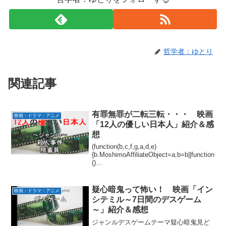
哲学者：ゆとり
関連記事
有罪無罪が二転三転・・・ 映画
映画・ドラマ・アニメ
「12人の優しい日本人」紹介＆感
想
(function(b,c,f,g,a,d,e)
{b.MoshimoAffiliateObject=a;b=b||function
()
{arguments.currentScript=c.currentScript||
c.scripts;(...
疑心暗鬼って怖い！ 映画「イン
映画・ドラマ・アニメ
シテミル～7日間のデスゲーム
～」紹介＆感想
ジャンルデスゲームテーマ疑心暗鬼見ど