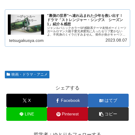
"裏側の世界"へ連れ込まれた少年を救い出す！
ドラマ「ストレンジャー・シングス シーズン
1」紹介＆感想
ジャンルパニックホラーSF感動系テーマ友情ボーイミーツ
ガールロマンス親子愛兄弟愛気に入ったセリフ驚かない
よ、不死身のミイラだすみません、発作が炎がキャベツに
見えるものコンパス博士だろ！見どころ断片的な真実が繋
2023.08.07
tetsugakusya.com
がっていく展開少年たちの友情ウィ...
映画・ドラマ・アニメ
シェアする
X
Facebook
はてブ
LINE
Pinterest
コピー
哲学者：ゆとりをフォローする