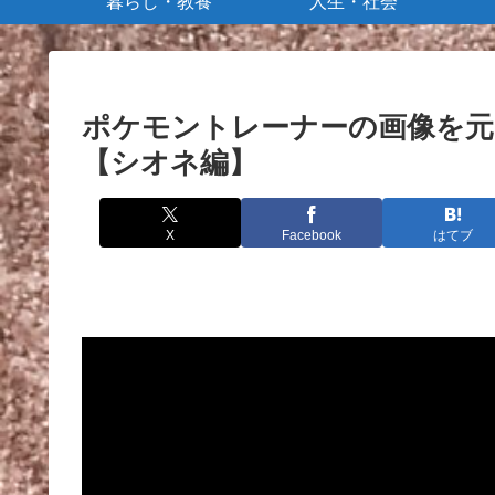
暮らし・教養
人生・社会
ポケモントレーナーの画像を元
【シオネ編】
X
Facebook
はてブ