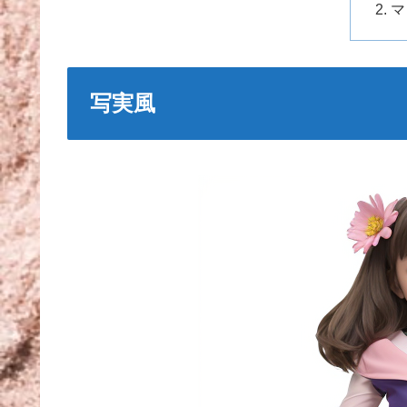
マ
写実風