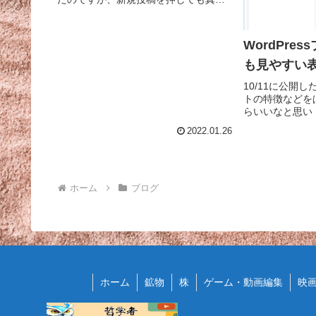
白な画面が開くだけで何も編集できな
い！解決方法を検索してみたところ、
ブラウザのキャッシュが原因だったよ
WordPre
うで、以下のサイトで紹介...
も見やすい
10/11に公開
トの特徴などを
らいいなと思い，W
ブル」を使って
2022.01.26
の「テーブル」
ブレットなど見
が変わります．PC
ホーム
ブログ
ホーム
鉱物
株
ゲーム・動画編集
映