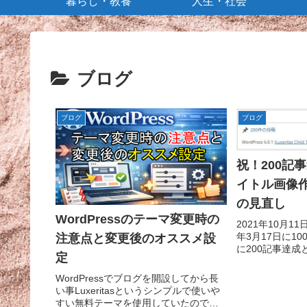
暮らし・教養
人生・社会
ブログ
ブログ
ブログ
祝！200記
イトル画像
の見直し
WordPressのテーマ変更時の
2021年10月1
年3月17日に1
注意点と変更後のオススメ設
に200記事達成
定
200記事達成の
Google Ads
WordPressでブログを開設してから長
たが、Google Anal
い事Luxeritasというシンプルで使いや
すい無料テーマを使用していたのです