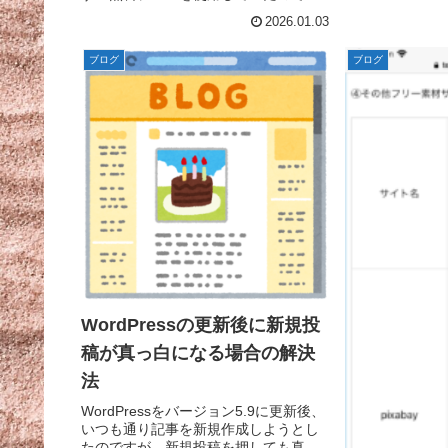
が、製作者様が体調を崩してしまって
2026.01.03
いて、WordPressのバージョンが更新
されてもテーマが更新されない状況が
ブログ
ブログ
2023年...
WordPressの更新後に新規投
稿が真っ白になる場合の解決
法
WordPressをバージョン5.9に更新後、
いつも通り記事を新規作成しようとし
たのですが、新規投稿を押しても真っ