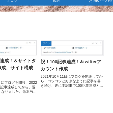
ブログ
勉強
お問い合わせ
ブログ
事達成！＆サイトタ
祝！100記事達成！&twitterア
作成、サイト構成
カウント作成
2021年10月11日にブログを開設してか
ら、コツコツと好きなように記事を書
1日にブログを開設、2022
き続け、遂に本記事で100記事達成とな
00記事達成してから、遂
りました。多くの先輩ブロガーさんが
となりました。㊗️本当は
おっしゃっている通り、ぜ～んぜんア
タイミングで再度
クセス数は伸びませんが、2～3年かけ
enseに申請するつもりでし
て趣味の一環としてこの...
yti...