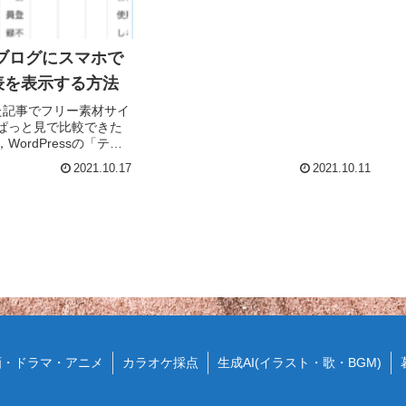
つなぁと思った情報等を投稿していこ
うと思います．手始めにこのブログを
開設するにあたって役に立ったサイト
を...
ssブログにスマホで
表を表示する方法
した記事でフリー素材サイ
ぱっと見で比較できた
ordPressの「テー
表を作成しました．こ
2021.10.17
2021.10.11
で作成した表はPCやタ
る媒体によって見え方
の...
画・ドラマ・アニメ
カラオケ採点
生成AI(イラスト・歌・BGM)