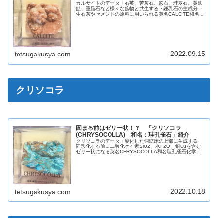
カルサイトのデータ・石英、苦灰石、霰石、珪灰石、黄鉄
鉱、重晶石など様々な鉱物と共生する・鍾乳石の主成分・
生石灰やセメントの原料に用いられる英名CALCITE和名方
解石化学組成分類炭酸塩鉱物晶系六方晶系色様々光沢ガラ
ス光沢・真珠光沢蛍光青・ピ...
2022.09.15
tetsugakusya.com
クリソコラ
固まる前はゼリー状！？ 「クリソコラ
(CHRYSOCOLLA) 和名：珪孔雀石」紹介
クリソコラのデータ・酸化した銅鉱床の上部に生成する・
固形化する前に二酸化ケイ素SiO2、水H2O、銅Cuを含む
ゼリー状になる英名CHRYSOCOLLA和名珪孔雀石化学組
成分類ケイ酸塩鉱物晶系斜方晶系色緑色・青色光沢ガラス
光沢脂肪光沢蛍光なし...
2022.10.18
tetsugakusya.com