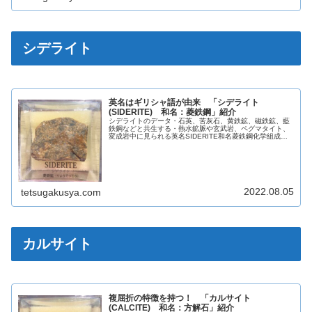
シデライト
英名はギリシャ語が由来 「シデライト
(SIDERITE) 和名：菱鉄鋼」紹介
シデライトのデータ・石英、苦灰石、黄鉄鉱、磁鉄鉱、藍
鉄鋼などと共生する・熱水鉱脈や玄武岩、ペグマタイト、
変成岩中に見られる英名SIDERITE和名菱鉄鋼化学組成分
類炭酸塩鉱物晶系六方晶系色様々光沢真珠光沢・ガラス光
沢蛍光なし条痕白色劈開完全...
2022.08.05
tetsugakusya.com
カルサイト
複屈折の特徴を持つ！ 「カルサイト
(CALCITE) 和名：方解石」紹介