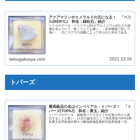
アクアマリンやエメラルドの元になる！ 「ベリ
ル(BERYL) 和名：緑柱石」紹介
ベリルのデータ・ベリリウムBeやアルミニウムAlなどの金
属を含んでいて、軽くてとても硬い。・化学物質に対して
強い。・主にマグマの活動によって作られた岩石であるペ
グマタイト中に形成される英名BERYL和名緑柱石化学組成
分類ケイ酸塩鉱物晶系六方...
2021.12.16
tetsugakusya.com
トパーズ
最高級品の名はインペリアル・トパーズ！ 「ト
パーズ(TOPAZ) 和名：黄玉」紹介
トパーズのデータ・花崗岩ペグマタイトや石英の中から産
出することが多い・11月の誕生石として有名英名TOPAZ和
名黄玉化学組成分類ケイ酸塩鉱物晶系斜方晶系色様々光沢
ガラス光沢蛍光なし条痕白色劈開完全断口貝殻状モース硬
度8比重3.49～3.6【...