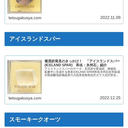
条痕白色劈開完全断口貝殻状モース硬度7.5比重3.1【参
考】魔よけのお守り「...
2022.11.09
tetsugakusya.com
アイスランドスパー
複屈折発見のきっかけ！ 「アイスランドスパー
(ICELAND SPAR) 和名：氷州石」紹介
アイスランドスパーのデータ・玄武岩や変成岩、堆積岩、
鉱脈中に生成する英名ICELAND SPAR和名氷州石化学組成
分類炭酸塩鉱物晶系六方晶系色無色光沢ガラス光沢蛍光な
し(青色・赤色・ピンク色・黄色の蛍光を示すものもある)
条痕白色劈開完全断口...
2022.12.25
tetsugakusya.com
スモーキークオーツ