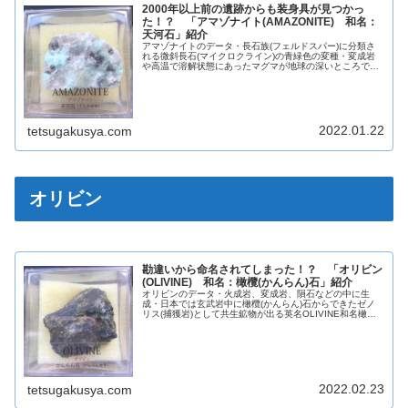
2000年以上前の遺跡からも装身具が見つかっ
た！？ 「アマゾナイト(AMAZONITE) 和名：
天河石」紹介
アマゾナイトのデータ・長石族(フェルドスパー)に分類さ
れる微斜長石(マイクロクライン)の青緑色の変種・変成岩
や高温で溶解状態にあったマグマが地球の深いところで固
まった岩石である深成岩中に形成される・青緑色は不純物
である鉛Pbによるもの・パー...
2022.01.22
tetsugakusya.com
オリビン
勘違いから命名されてしまった！？ 「オリビン
(OLIVINE) 和名：橄欖(かんらん)石」紹介
オリビンのデータ・火成岩、変成岩、隕石などの中に生
成・日本では玄武岩中に橄欖(かんらん)石からできたゼノ
リス(捕獲岩)として共生鉱物が出る英名OLIVINE和名橄欖
(かんらん)石化学組成分類ケイ酸塩鉱物晶系斜方晶系色緑
色・黄緑色光沢ガラス光...
2022.02.23
tetsugakusya.com