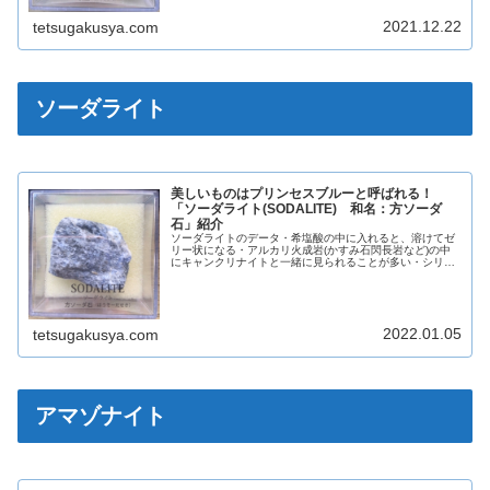
2021.12.22
tetsugakusya.com
ソーダライト
美しいものはプリンセスブルーと呼ばれる！
「ソーダライト(SODALITE) 和名：方ソーダ
石」紹介
ソーダライトのデータ・希塩酸の中に入れると、溶けてゼ
リー状になる・アルカリ火成岩(かすみ石閃長岩など)の中
にキャンクリナイトと一緒に見られることが多い・シリカ
の少ない火成岩と石灰岩との間で反応してできたスカルン
中に形成される場合もある英名S...
2022.01.05
tetsugakusya.com
アマゾナイト