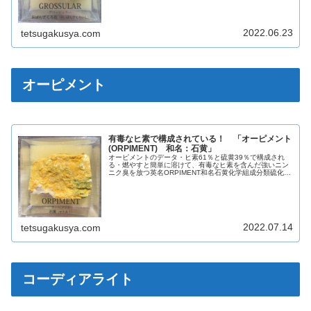
2022.06.23
tetsugakusya.com
オーピメント
有毒なヒ素で構成されている！ 「オーピメント
(ORPIMENT) 和名：石黄」
オーピメントのデータ・ヒ素61％と硫黄39％で構成され
る・燃やすと簡単に溶けて、有毒なヒ素を含んだ強いニン
ニク臭を放つ英名ORPIMENT和名石黄化学組成分類硫化鉱
物晶系単斜晶系色黄色光沢ガラス光沢亜ダイヤモンド光沢
蛍光なし条痕黄色劈開完全...
2022.07.14
tetsugakusya.com
コーディアライト