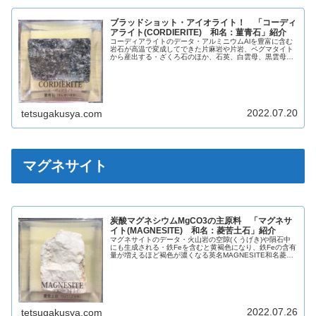
ブラッドショット・アイオライト！ 「コーディ
アライト(CORDIERITE) 和名：菫青石」紹介
コーディアライトのデータ・アルミニウムAlを豊富に含む
岩石が高温で変成してできた片麻岩や片岩、ペグマタイト
から産出する・ざくろ石のほか、石英、白雲母、黒雲母、
黄鉄鉱、緑泥石などと共生する英名CORDIERITE和名菫青
石化学組成分類ケイ酸塩...
2022.07.20
tetsugakusya.com
マグネサイト
炭酸マグネシウムMgCO3の主原料 「マグネサ
イト(MAGNESITE) 和名：菱苦土石」紹介
マグネサイトのデータ・火山岩の空隙(くうげき)や隕石中
にも生成される・鉄Feを含むと黄褐色になり、鉄Feの含有
量が増えるほど褐色が濃くなる英名MAGNESITE和名菱苦
土石化学組成分類炭酸塩鉱物晶系六方晶系色無色・白色光
沢ガラス光沢蛍光青色...
2022.07.26
tetsugakusya.com