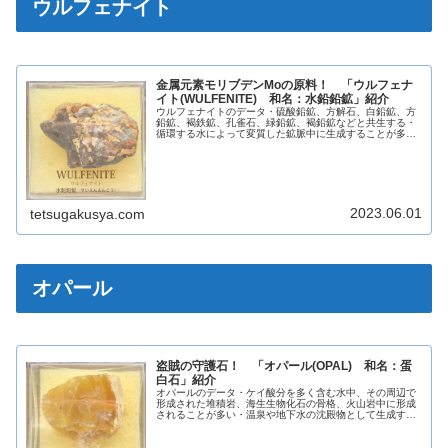
ウルフェナイト
金属元素モリブデンMoの原料！ 「ウルフェナ
イト(WULFENITE) 和名：水鉛鉛鉱」紹介
ウルフェナイトのデータ・硫酸鉛鉱、方解石、白鉛鉱、方
鉛鉱、褐鉄鉱、孔雀石、緑鉛鉱、褐鉛鉱などと共生する・
循環する水によって変質した鉱脈中に生成することが多
い・熱した塩酸には速やかに溶解するが、低温の塩酸だと
反応が遅くなる英名WULFENIT...
2023.06.01
tetsugakusya.com
オパール
盗賊の守護石！ 「オパール(OPAL) 和名：蛋
白石」紹介
オパールのデータ・ケイ酸分を多く含む水中、その周辺で
形成された堆積岩、海生生物化石の骨格、火山岩中に形成
されることが多い・温泉や地下水の沈殿物として生成する
ものもある・酸には溶けないが熱を加えると分解して玉髄
や石英に変化することがある・英名...