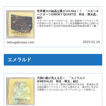
世界最大の結晶は重さ133.5kg！？ 「スモーキ
ークオーツ(SMOKY QUARTZ) 和名：煙水晶」
紹介
スモーキークオーツのデータ・主に花崗岩ペグマタイト中
の空洞から広く産出する・フッ化水素酸HF以外には溶けな
い英名SMOKY QUARTZ和名煙水晶化学組成分類ケイ酸塩
鉱物晶系六方晶系色褐色黒色光沢ガラス光沢蛍光なし条痕
白色劈開なし断口貝殻状...
2023.01.19
tetsugakusya.com
エメラルド
天国の庭が見える石！ 「エメラルド
(EMERALD) 和名：翠玉」紹介
エメラルドのデータ・緑色の緑柱石の宝石名・変成岩を切
る熱水脈やペグマタイト中から産出する・成分中に含まれ
る微量のクロムCrまたはバナジウムVによって緑色にな
る・液体、気泡、岩塩の結晶を含むものを「三相包有物」
と呼ぶ英名EMERALD和名翠玉...