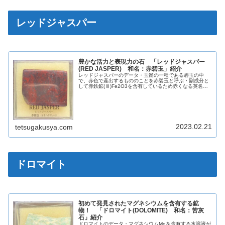
レッドジャスパー
豊かな活力と表現力の石 「レッドジャスパー
(RED JASPER) 和名：赤碧玉」紹介
レッドジャスパーのデータ・玉髄の一種である碧玉の中
で、赤色で産出するもののことを赤碧玉と呼ぶ・副成分と
して赤鉄鉱(Ⅲ)Fe2O3を含有しているため赤くなる英名
RED JASPER和名赤碧玉化学組成分類ケイ酸塩鉱物晶系六
方晶系色赤色光沢ガラス...
2023.02.21
tetsugakusya.com
ドロマイト
初めて発見されたマグネシウムを含有する鉱
物！ 「ドロマイト(DOLOMITE) 和名：苦灰
石」紹介
ドロマイトのデータ・マグネシウムMgを含有する水溶液が