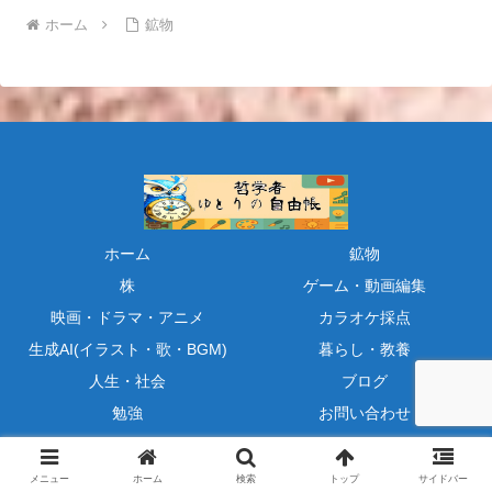
ホーム
鉱物
ホーム
鉱物
株
ゲーム・動画編集
映画・ドラマ・アニメ
カラオケ採点
生成AI(イラスト・歌・BGM)
暮らし・教養
人生・社会
ブログ
勉強
お問い合わせ
プロフィール
プライバシーポリシー
メニュー
ホーム
検索
トップ
サイドバー
Copyright © 2021-2026 哲学者：ゆとりの自由帳 All Rights