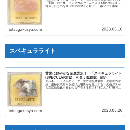
「玉髄」の一種・ピンクカルセドニーよりも酸化鉄を多く
含有したものを紅玉髄や赤碧玉と呼ぶ・二酸化ケイ素SiO2
を多く含む熱水溶液が低温で固まってできた溶岩の空洞に
生成することが多い英名PIN...
2023.05.16
tetsugakusya.com
スペキュラライト
非常に鮮やかな金属光沢！ 「スペキュラライト
(SPECULARITE) 和名：鏡鉄鉱」紹介
スペキュラライトのデータ・主に結晶片岩中、火成岩の空
洞、接触変成作用を受けた場所から産出する・火山ガスか
ら直接結晶化するものも存在する英名SPECULARITE和名
鏡鉄鉱化学組成分類酸化鉱物晶系六方晶系色灰黒色光沢金
属光沢蛍光なし条痕赤色～...
2023.05.26
tetsugakusya.com