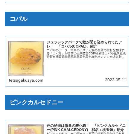
コパル
ジュラシックパークで蚊が閉じ込められてたア
レ！ 「コパル(COPAL)」紹介
コパルのデータ・中米のアステカ族の言葉で樹脂を意味す
る「コパリ」が名前の由来英名COPAL和名コパル化学組成
分類有機質鉱物晶系非晶質色黄色赤色オレンジ光沢樹脂光
沢蛍光青白色条痕白色劈開なし断口貝殻状モース硬度2.5比
重1.01～1.03【参...
2023.05.11
tetsugakusya.com
ピンクカルセドニー
色の秘密は微量の酸化鉄！ 「ピンクカルセドニ
ー(PINK CHALCEDONY) 和名：桃玉髄」紹介
ピンクカルセドニーのデータ・石英の緻密な集合体である