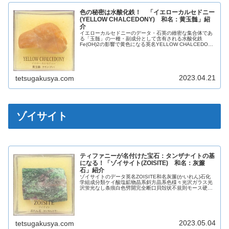
色の秘密は水酸化鉄！ 「イエローカルセドニー
(YELLOW CHALCEDONY) 和名：黄玉髄」紹
介
イエローカルセドニーのデータ・石英の緻密な集合体であ
る「玉髄」の一種・副成分として含有される水酸化鉄
Fe(OH)2の影響で黄色になる英名YELLOW CHALCEDONY
和名黄玉髄化学組成分類ケイ酸塩鉱物晶系六方晶系色黄色
光沢脂肪光沢ガラス...
2023.04.21
tetsugakusya.com
ゾイサイト
ティファニーが名付けた宝石：タンザナイトの基
になる！「ゾイサイト(ZOISITE) 和名：灰簾
石」紹介
ゾイサイトのデータ英名ZOISITE和名灰簾(かいれん)石化
学組成分類ケイ酸塩鉱物晶系斜方晶系色様々光沢ガラス光
沢蛍光なし条痕白色劈開完全断口貝殻状不規則モース硬度
6.5～7.0比重3.2～3.4【参考】英名の由来英名：ゾイサイ
トは、スロベ...
2023.05.04
tetsugakusya.com