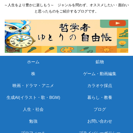
～人生をより豊かに楽しもう～ ジャンルを問わず、オススメしたい・面白い
と思ったものをご紹介するブログです。
ホーム
鉱物
株
ゲーム・動画編集
映画・ドラマ・アニメ
カラオケ採点
生成AI(イラスト・歌・BGM)
暮らし・教養
人生・社会
ブログ
勉強
お問い合わせ