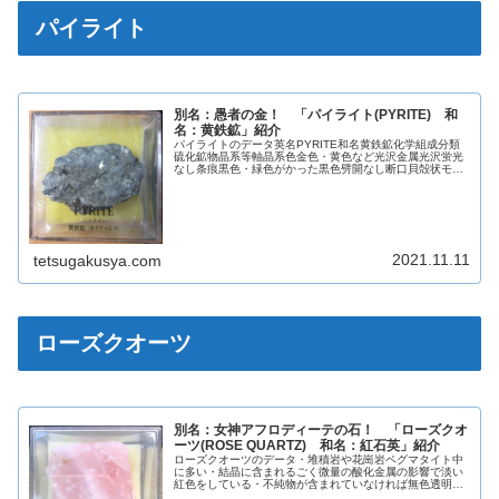
パイライト
別名：愚者の金！ 「パイライト(PYRITE) 和
名：黄鉄鉱」紹介
パイライトのデータ英名PYRITE和名黄鉄鉱化学組成分類
硫化鉱物晶系等軸晶系色金色・黄色など光沢金属光沢蛍光
なし条痕黒色・緑色がかった黒色劈開なし断口貝殻状モー
ス硬度5比重6.5【参考】愚者の金私が所有しているパイラ
イトは10年以上前に採取...
2021.11.11
tetsugakusya.com
ローズクオーツ
別名：女神アフロディーテの石！ 「ローズクオ
ーツ(ROSE QUARTZ) 和名：紅石英」紹介
ローズクオーツのデータ・堆積岩や花崗岩ペグマタイト中
に多い・結晶に含まれるごく微量の酸化金属の影響で淡い
紅色をしている・不純物が含まれていなければ無色透明の
石英になる・加熱したり，X線を照射すると黒くなる英名