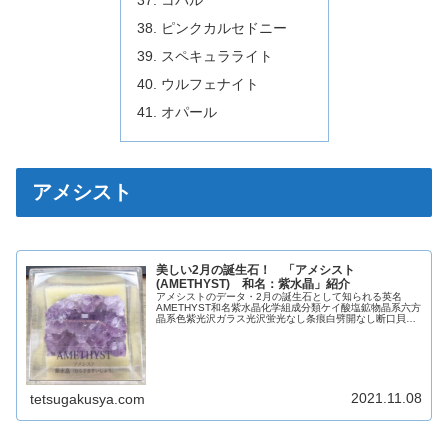
コパル
ピンクカルセドニー
スペキュラライト
ウルフェナイト
オパール
アメシスト
美しい2月の誕生石！ 「アメシスト
(AMETHYST) 和名：紫水晶」紹介
アメシストのデータ・2月の誕生石として知られる英名
AMETHYST和名紫水晶化学組成分類ケイ酸塩鉱物晶系六方
晶系色紫光沢ガラス光沢蛍光なし条痕白劈開なし断口貝殻
状モース硬度7比重2.65【参考】シリトン・トパーズアメ
シストを加熱して作られる...
2021.11.08
tetsugakusya.com