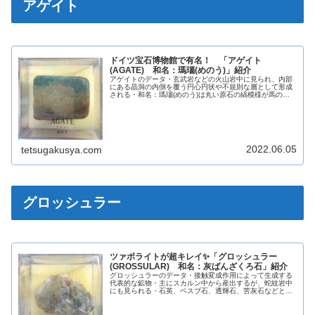
アゲイト
ドイツ宝石博物館で有名！ 「アゲイト
(AGATE) 和名：瑪瑙(めのう)」紹介
アゲイトのデータ・玄武岩などの火山岩中に見られ、内部
にある晶洞の内側を覆う円心円状や不規則な層として形成
される・和名：瑪瑙(めのう)は丸い原石の縞模様が馬の脳
のように見えたことが由来英名AGATE和名瑪瑙(めのう)化
学組成分類ケイ酸塩鉱物晶...
2022.06.05
tetsugakusya.com
グロッシュラー
ツァボライトが超キレイ✨「グロッシュラー
(GROSSULAR) 和名：灰ばんざくろ石」紹介
グロッシュラーのデータ・接触変成作用によって生成する
代表的な鉱物・主にスカルン中から産出するが、蛇紋岩中
にも見られる・石英、ベスブ石、透輝石、苦灰石などと共
生する英名GROSSULAR和名灰ばんざくろ石化学組成分類
ケイ酸塩鉱物晶系等軸晶系色...