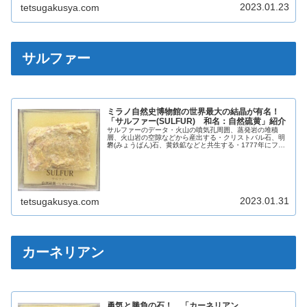
2023.01.23
tetsugakusya.com
サルファー
ミラノ自然史博物館の世界最大の結晶が有名！
「サルファー(SULFUR) 和名：自然硫黄」紹介
サルファーのデータ・火山の噴気孔周囲、蒸発岩の堆積
層、火山岩の空隙などから産出する・クリストバル石、明
礬(みょうばん)石、黄鉄鉱などと共生する・1777年にフラ
ンスの化学者：アントワーヌ・ローラン・ラボワジェ
(1743年～1794年)によっ...
2023.01.31
tetsugakusya.com
カーネリアン
勇気と勝負の石！ 「カーネリアン