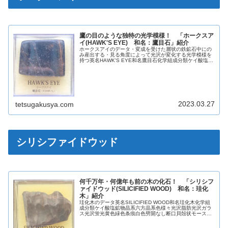
鷹の目のような独特の光学模様！ 「ホークスア
イ(HAWK'S EYE) 和名：鷹目石」紹介
ホークスアイのデータ・変成を受けた層状の鉄鉱石中にの
み産出する・見る角度によって光沢が変化する光学模様を
持つ英名HAWK'S EYE和名鷹目石化学組成分類ケイ酸塩鉱
物晶系六方晶系色灰青色青緑色光沢ガラス光沢絹糸(けん
し)光沢蛍光なし条痕白色...
2023.03.27
tetsugakusya.com
シリシファイドウッド
何千万年・何億年も前の木の化石！ 「シリシフ
ァイドウッド(SILICIFIED WOOD) 和名：珪化
木」紹介
珪化木のデータ英名SILICIFIED WOOD和名珪化木化学組
成分類ケイ酸塩鉱物晶系六方晶系色様々光沢脂肪光沢ガラ
ス光沢蛍光黄色緑色条痕白色劈開なし断口貝殻状モース硬
度7.0比重2.7【参考】珪化木とは？珪化木とは、何千万
年・何億年も前に...