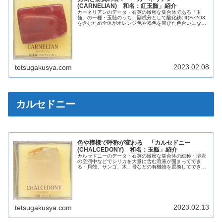
(CARNELIAN) 和名：紅玉髄」紹介
カーネリアンのデータ・石英の緻密な集合体である「玉
髄」の一種・玉髄のうち、副成分として酸化鉄(Ⅲ)Fe2O3
を含むため全体がオレンジ色や褐色を帯びた色合いになっ
たもの・褐色の色味が強くなると「サード」と呼ばれ、さ
らに濃い褐色になると「碧玉(...
2023.02.08
tetsugakusya.com
カルセドニー
色や模様で呼称が変わる 「カルセドニー
(CHALCEDONY) 和名：玉髄」紹介
カルセドニーのデータ・石英の緻密な集合体の総称・溶岩
の空洞中などでシリカを大量に含む溶液が固まってでき
る・貝殻、サンゴ、木、骨などの有機物を置換してできる
こともある英名CHALCEDONY和名玉髄化学組成分類ケイ
酸塩鉱物晶系六方晶系色様々光...
2023.02.13
tetsugakusya.com