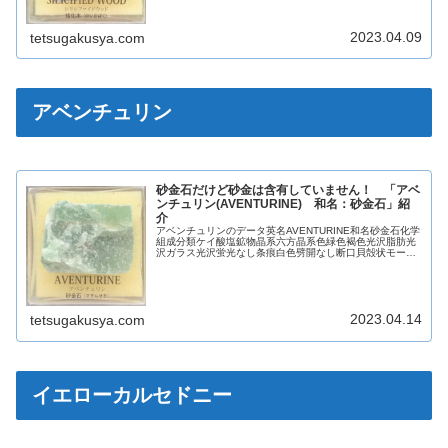
2023.04.09
tetsugakusya.com
アベンチュリン
砂金石だけど砂金は含有していません！ 「アベ
ンチュリン(AVENTURINE) 和名：砂金石」紹
介
アベンチュリンのデータ英名AVENTURINE和名砂金石化学
組成分類ケイ酸塩鉱物晶系六方晶系色緑色褐色光沢脂肪光
沢ガラス光沢蛍光なし条痕白色劈開なし断口貝殻状モース
硬度7.0比重2.6【参考】アベンチュリンは石英の一種英
名：アベンチュリンは...
2023.04.14
tetsugakusya.com
イエローカルセドニー