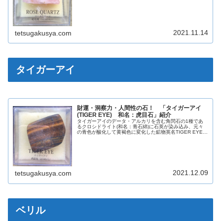
ROSE QUARTZ和名紅石英...
2021.11.14
tetsugakusya.com
タイガーアイ
財運・洞察力・人間性の石！ 「タイガーアイ
(TIGER EYE) 和名：虎目石」紹介
タイガーアイのデータ・アルカリを含む角閃石の1種であ
るクロシドライト(和名：青石綿)に石英が染み込み、元々
の青色が酸化して黄褐色に変化した鉱物英名TIGER EYE和
名虎目石化学組成分類ケイ酸塩鉱物晶系六方晶系色黄褐色
光沢ガラス光沢蛍光なし...
2021.12.09
tetsugakusya.com
ベリル