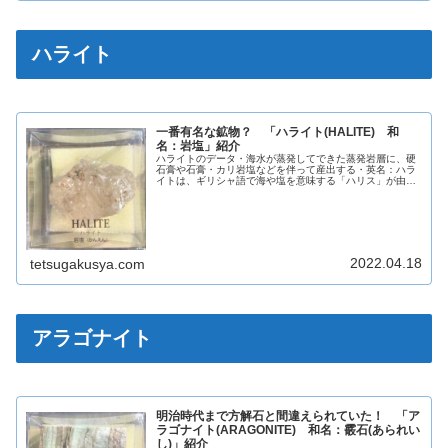
ハライト
一番有名な鉱物？ 「ハライト(HALITE) 和
名：岩塩」紹介
ハライトのデータ・海水が蒸発してできた蒸発岩層に、硬
石膏や石膏・カリ岩塩などを伴って産出する・英名：ハラ
イトは、ギリシャ語で海や塩を意味する「ハリス」が由来
英名HALITE和名岩塩化学組成分類ハロゲン化鉱物晶系等
軸晶系色様々光沢ガラス光沢蛍...
2022.04.18
tetsugakusya.com
アラゴナイト
明治時代まで方解石と間違えられていた！ 「ア
ラゴナイト(ARAGONITE) 和名：霰石(あられい
し)」紹介