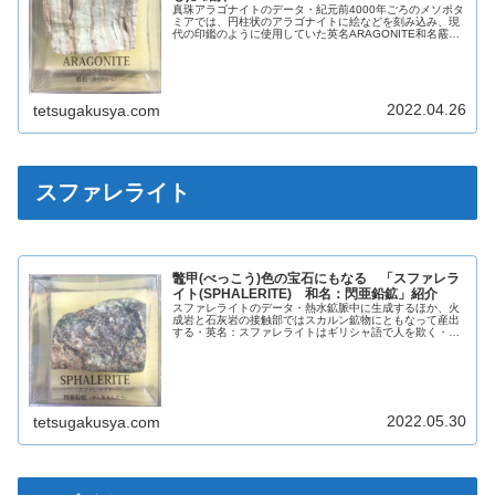
真珠アラゴナイトのデータ・紀元前4000年ごろのメソポタ
ミアでは、円柱状のアラゴナイトに絵などを刻み込み、現
代の印鑑のように使用していた英名ARAGONITE和名霰石
(あられいし)化学組成分類炭酸塩鉱物晶系斜方晶系色様々
光沢ガラス光沢蛍光淡...
2022.04.26
tetsugakusya.com
スファレライト
鼈甲(べっこう)色の宝石にもなる 「スファレラ
イト(SPHALERITE) 和名：閃亜鉛鉱」紹介
スファレライトのデータ・熱水鉱脈中に生成するほか、火
成岩と石灰岩の接触部ではスカルン鉱物にともなって産出
する・英名：スファレライトはギリシャ語で人を欺く・誤
魔化しを意味する「スファレロス」が語源英名
SPHALERITE和名閃亜鉛鉱化学組成分...
2022.05.30
tetsugakusya.com