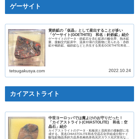
ゲーサイト
黄鉄鉱の「仮晶」として産出することが多い
「ゲーサイト(GOETHITE) 和名：針鉄鉱」紹介
ゲーサイトのデータ・鉄鉱石を含む鉱床の酸化帯、熱水鉱
脈、接触交代鉱床中、温泉や湖の沈殿物に見られる・赤鉄
鉱や褐鉄鉱、磁鉄鉱などと共生する英名GOETHITE和名針
鉄鉱化学組成分類酸化鉱物晶系斜方晶系色黒色黄褐色黒褐
色光沢ダイヤモンド光沢蛍光...
2022.10.24
tetsugakusya.com
カイアストライト
中世ヨーロッパでは魔よけのお守りだった！
「カイアストライト(CHIASTOLITE) 和名：空
晶石」紹介
カイアストライトのデータ・粘板岩と花崗岩の接触部に生
成する。英名CHIASTOLITE和名空晶石化学組成分類ケイ
酸塩鉱物晶系斜方晶系色褐色茶色光沢ガラス光沢蛍光なし