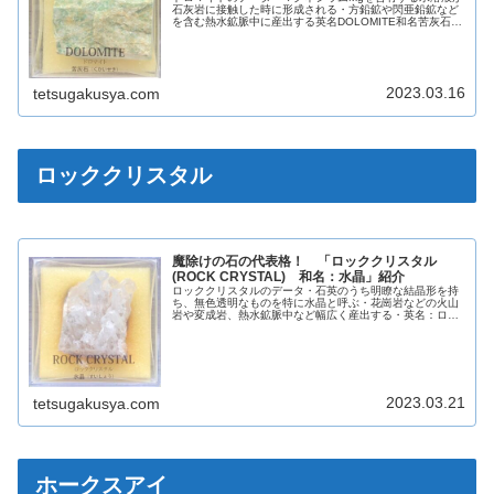
石灰岩に接触した時に形成される・方鉛鉱や閃亜鉛鉱など
を含む熱水鉱脈中に産出する英名DOLOMITE和名苦灰石化
学組成分類炭酸塩鉱物晶系六方晶系色白色無色光沢ガラス
光沢真珠光沢蛍光なし条痕...
2023.03.16
tetsugakusya.com
ロッククリスタル
魔除けの石の代表格！ 「ロッククリスタル
(ROCK CRYSTAL) 和名：水晶」紹介
ロッククリスタルのデータ・石英のうち明瞭な結晶形を持
ち、無色透明なものを特に水晶と呼ぶ・花崗岩などの火山
岩や変成岩、熱水鉱脈中など幅広く産出する・英名：ロッ
ククリスタルは、氷の岩を意味するギリシャ語が由来英名
ROCK CRYSTAL和名水晶...
2023.03.21
tetsugakusya.com
ホークスアイ