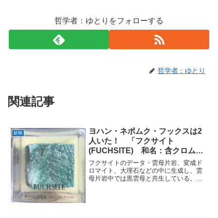
哲学者：ゆとりをフォローする
哲学者：ゆとり
関連記事
ヨハン・ネポムク・フックスは2
鉱物
人いた！ 「フクサイト
(FUCHSITE) 和名：含クロム白
雲母」紹介
フクサイトのデータ・雲母片岩、変成ド
ロマイト、大理石などの中に生成し、雲
母片岩中では黒雲母と共生している。・
クロムCrを含んでいるため、緑色をして
いる。・白雲母のなかまで、含クロム白
雲母の他には絹雲母、ハイドロマスコバ
イト、フェンジャイトな...