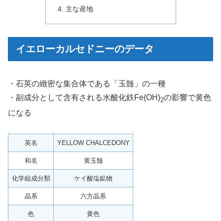
主な産地
イエローカルセドニーのデータ
・石英の緻密な集合体である「玉髄」の一種
・副成分として含有される水酸化鉄Fe(OH)
の影響で黄色
2
になる
英名
YELLOW CHALCEDONY
和名
黄玉髄
化学組成分類
ケイ酸塩鉱物
晶系
六方晶系
色
黄色