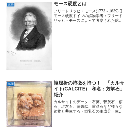
モース硬度とは
鉱物
フリードリッヒ・モース(1773～1839)旧
モース硬度ドイツの鉱物学者：フリード
リッヒ・モースによって考案された鉱物
の硬度の指標の1つ．特にモース硬度は鉱
物の「傷のつきにくさ」を表します．結
晶の構造が密になっていて結晶間の結合
が強いものほ...
複屈折の特徴を持つ！ 「カルサ
鉱物
イト(CALCITE) 和名：方解石」
紹介
カルサイトのデータ・石英、苦灰石、霰
石、珪灰石、黄鉄鉱、重晶石など様々な
鉱物と共生する・鍾乳石の主成分・生石
灰やセメントの原料に用いられる英名
CALCITE和名方解石化学組成分類炭酸塩
鉱物晶系六方晶系色様々光沢ガラス光
沢・真珠光沢蛍光青・ピ...