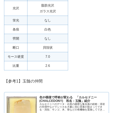
脂肪光沢
光沢
ガラス光沢
蛍光
なし
条痕
白色
劈開
なし
断口
貝殻状
モース硬度
7.0
比重
2.6
【参考1】玉髄の仲間
色や模様で呼称が変わる 「カルセドニー
(CHALCEDONY) 和名：玉髄」紹介
カルセドニーのデータ・石英の緻密な集合体の総称・溶岩
の空洞中などでシリカを大量に含む溶液が固まってでき
る・貝殻、サンゴ、木、骨などの有機物を置換してできる
こともある英名CHALCEDONY和名玉髄化学組成分類ケイ