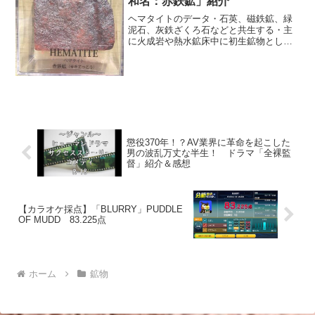
和名：赤鉄鉱」紹介
ヘマタイトのデータ・石英、磁鉄鉱、緑
泥石、灰鉄ざくろ石などと共生する・主
に火成岩や熱水鉱床中に初生鉱物として
生成するほか、酸化帯などで二次鉱物と
しても産出する・赤鉄鉱の粉末は「ベン
ガラ」と呼ばれ、赤色顔料などに利用さ
れる英名HEMATITE...
懲役370年！？AV業界に革命を起こした
男の波乱万丈な半生！ ドラマ「全裸監
督」紹介＆感想
【カラオケ採点】「BLURRY」PUDDLE
OF MUDD 83.225点
ホーム
鉱物