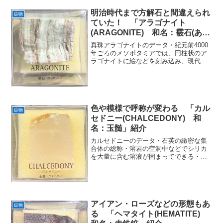
明治時代まで方解石と間違えられ
鉱物
ていた！ 「アラゴナイト
(ARAGONITE) 和名：霰石(あら
れいし)」紹介
真珠アラゴナイトのデータ・紀元前4000
年ごろのメソポタミアでは、円柱状のア
ラゴナイトに絵などを刻み込み、現代の
印鑑のように使用していた英名
ARAGONITE和名霰石(あられいし)化学組
成分類炭酸塩鉱物晶系斜方晶系色様々光
沢ガラス光沢蛍光淡...
色や模様で呼称が変わる 「カル
鉱物
セドニー(CHALCEDONY) 和
名：玉髄」紹介
カルセドニーのデータ・石英の緻密な集
合体の総称・溶岩の空洞中などでシリカ
を大量に含む溶液が固まってできる・貝
殻、サンゴ、木、骨などの有機物を置換
してできることもある英名
CHALCEDONY和名玉髄化学組成分類ケ
イ酸塩鉱物晶系六方晶系色様々光...
アイアン・ローズなどの形態もあ
鉱物
る 「ヘマタイト(HEMATITE)