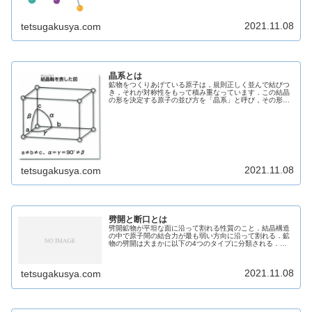
2021.11.08
tetsugakusya.com
晶系とは
鉱物をつくりあげている原子は，規則正しく並んで結びつ
き，それが対称性をもって積み重なっています．この結晶
の形を決定する原子の並び方を「晶系」と呼び，その形に
は6タイプあります．※簡略表記法a(前後)・b(左右)・c(上
下)の3つの座標軸とそ...
2021.11.08
tetsugakusya.com
劈開と断口とは
劈開鉱物が平坦な面に沿って割れる性質のこと．結晶構造
の中で原子間の結合力が最も弱い方向に沿って割れる．鉱
物の劈開は大まかに以下の4つのタイプに分類される．完
全明瞭不明瞭なし断口劈開以外の方向に割れた割れ目のこ
と．鉱物を鑑定する際に非常に役立...
2021.11.08
tetsugakusya.com