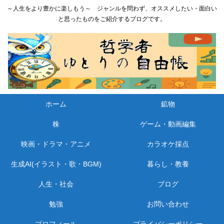
～人生をより豊かに楽しもう～ ジャンルを問わず、オススメしたい・面白い
と思ったものをご紹介するブログです。
ホーム
鉱物
株
ゲーム・動画編集
映画・ドラマ・アニメ
カラオケ採点
生成AI(イラスト・歌・BGM)
暮らし・教養
人生・社会
ブログ
勉強
お問い合わせ