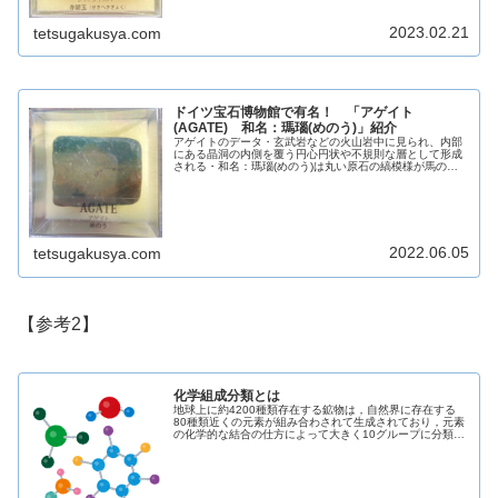
2023.02.21
tetsugakusya.com
ドイツ宝石博物館で有名！ 「アゲイト
(AGATE) 和名：瑪瑙(めのう)」紹介
アゲイトのデータ・玄武岩などの火山岩中に見られ、内部
にある晶洞の内側を覆う円心円状や不規則な層として形成
される・和名：瑪瑙(めのう)は丸い原石の縞模様が馬の脳
のように見えたことが由来英名AGATE和名瑪瑙(めのう)化
学組成分類ケイ酸塩鉱物晶...
2022.06.05
tetsugakusya.com
【参考2】
化学組成分類とは
地球上に約4200種類存在する鉱物は，自然界に存在する
80種類近くの元素が組み合わされて生成されており，元素
の化学的な結合の仕方によって大きく10グループに分類す
ることができます．この分類の方法を「化学組成分類」と
いいます．元素鉱物単体の元...