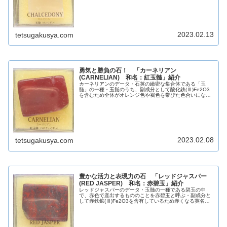
酸塩鉱物晶系六方晶系色様々光...
2023.02.13
tetsugakusya.com
勇気と勝負の石！ 「カーネリアン
(CARNELIAN) 和名：紅玉髄」紹介
カーネリアンのデータ・石英の緻密な集合体である「玉
髄」の一種・玉髄のうち、副成分として酸化鉄(Ⅲ)Fe2O3
を含むため全体がオレンジ色や褐色を帯びた色合いになっ
たもの・褐色の色味が強くなると「サード」と呼ばれ、さ
らに濃い褐色になると「碧玉(...
2023.02.08
tetsugakusya.com
豊かな活力と表現力の石 「レッドジャスパー
(RED JASPER) 和名：赤碧玉」紹介
レッドジャスパーのデータ・玉髄の一種である碧玉の中
で、赤色で産出するもののことを赤碧玉と呼ぶ・副成分と
して赤鉄鉱(Ⅲ)Fe2O3を含有しているため赤くなる英名
RED JASPER和名赤碧玉化学組成分類ケイ酸塩鉱物晶系六
方晶系色赤色光沢ガラス...