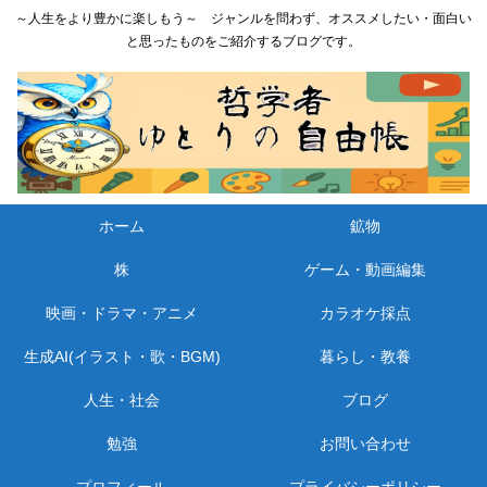
～人生をより豊かに楽しもう～ ジャンルを問わず、オススメしたい・面白い
と思ったものをご紹介するブログです。
ホーム
鉱物
株
ゲーム・動画編集
映画・ドラマ・アニメ
カラオケ採点
生成AI(イラスト・歌・BGM)
暮らし・教養
人生・社会
ブログ
勉強
お問い合わせ