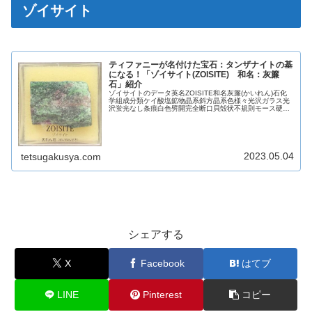
ゾイサイト
ティファニーが名付けた宝石：タンザナイトの基
になる！「ゾイサイト(ZOISITE) 和名：灰簾
石」紹介
ゾイサイトのデータ英名ZOISITE和名灰簾(かいれん)石化
学組成分類ケイ酸塩鉱物晶系斜方晶系色様々光沢ガラス光
沢蛍光なし条痕白色劈開完全断口貝殻状不規則モース硬度
6.5～7.0比重3.2～3.4【参考】英名の由来英名：ゾイサイ
トは、スロベ...
2023.05.04
tetsugakusya.com
シェアする
X
Facebook
はてブ
LINE
Pinterest
コピー