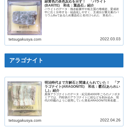
緑黄色の炎色反応を示す！ 「バライト
(BARITE) 和名：重晶石」紹介
バライトのデータ・熱水鉱脈中や粘土質の堆積岩、変成岩
中に広く分布する・結晶化しやすく、主成分が重元素のバ
リウムBaであるため重晶石と名付けられた 英名の
BARITEはギリシャ語で重いを意味する「バリス」に由来
している英名BARITE和名重晶...
2022.03.03
tetsugakusya.com
アラゴナイト
明治時代まで方解石と間違えられていた！ 「ア
ラゴナイト(ARAGONITE) 和名：霰石(あられい
し)」紹介
真珠アラゴナイトのデータ・紀元前4000年ごろのメソポタ
ミアでは、円柱状のアラゴナイトに絵などを刻み込み、現
代の印鑑のように使用していた英名ARAGONITE和名霰石
(あられいし)化学組成分類炭酸塩鉱物晶系斜方晶系色様々
光沢ガラス光沢蛍光淡...
2022.04.26
tetsugakusya.com