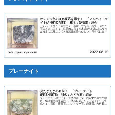
オレンジ色の炎色反応を示す！ 「アンハイドラ
イト(ANHYDRITE) 和名：硬石膏」紹介
アンハイドライトのデータ・石膏、苦灰石、石英、ぶどう
石などと共生する・世界的に見ると水温が42℃以上になっ
た海水に沈殿してできる蒸発鉱物のひとつ・日本では主に
海底で噴出して層状に沈殿した黒鉱鉱床中に生成する英名
ANHYDRITE和名硬石膏化...
2022.08.15
tetsugakusya.com
プレーナイト
見たまんまの名前！ 「プレーナイト
(PREHNITE) 和名：ぶどう石」紹介
プレーナイトのデータ・玄武岩質～安山岩質中の脈や空洞
内、低温低圧の変成岩中、熱水鉱脈、ペグマタイト中に生
成する・石英、曹長石、パンペリー石、緑簾石、方解石な
どと共生する英名PREHNITE和名ぶどう石化学組成分類ケ
イ酸塩鉱物晶系斜方晶系単斜...