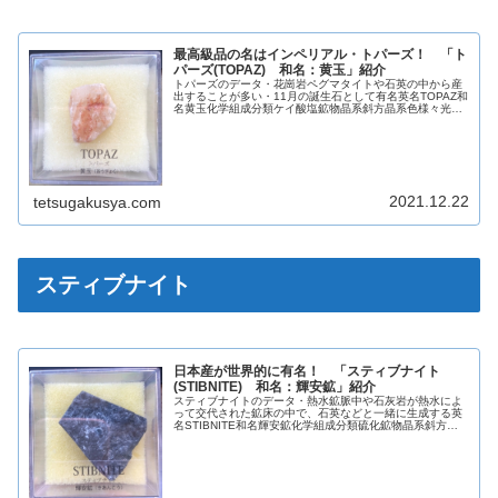
最高級品の名はインペリアル・トパーズ！ 「ト
パーズ(TOPAZ) 和名：黄玉」紹介
トパーズのデータ・花崗岩ペグマタイトや石英の中から産
出することが多い・11月の誕生石として有名英名TOPAZ和
名黄玉化学組成分類ケイ酸塩鉱物晶系斜方晶系色様々光沢
ガラス光沢蛍光なし条痕白色劈開完全断口貝殻状モース硬
度8比重3.49～3.6【...
2021.12.22
tetsugakusya.com
スティブナイト
日本産が世界的に有名！ 「スティブナイト
(STIBNITE) 和名：輝安鉱」紹介
スティブナイトのデータ・熱水鉱脈中や石灰岩が熱水によ
って交代された鉱床の中で、石英などと一緒に生成する英
名STIBNITE和名輝安鉱化学組成分類硫化鉱物晶系斜方晶
系色鉛灰色・鋼灰色光沢金属光沢蛍光なし条痕鉛灰色・鋼
灰色劈開完全断口亜貝殻状モ...