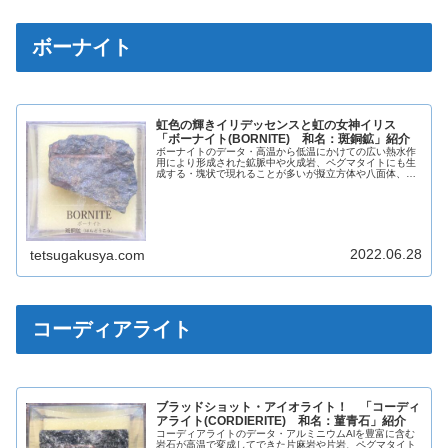
ボーナイト
虹色の輝きイリデッセンスと虹の女神イリス
「ボーナイト(BORNITE) 和名：斑銅鉱」紹介
ボーナイトのデータ・高温から低温にかけての広い熱水作
用により形成された鉱脈中や火成岩、ペグマタイトにも生
成する・塊状で現れることが多いが擬立方体や八面体、十
二面体を示すものもある・石英、黄銅鉱、輝銅鉱、安四面
銅鉱、自然銀などと共生する英名B...
2022.06.28
tetsugakusya.com
コーディアライト
ブラッドショット・アイオライト！ 「コーディ
アライト(CORDIERITE) 和名：菫青石」紹介
コーディアライトのデータ・アルミニウムAlを豊富に含む
岩石が高温で変成してできた片麻岩や片岩、ペグマタイト