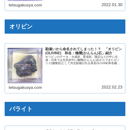
2022.01.30
tetsugakusya.com
オリビン
勘違いから命名されてしまった！？ 「オリビン
(OLIVINE) 和名：橄欖(かんらん)石」紹介
オリビンのデータ・火成岩、変成岩、隕石などの中に生
成・日本では玄武岩中に橄欖(かんらん)石からできたゼノ
リス(捕獲岩)として共生鉱物が出る英名OLIVINE和名橄欖
(かんらん)石化学組成分類ケイ酸塩鉱物晶系斜方晶系色緑
色・黄緑色光沢ガラス光...
2022.02.23
tetsugakusya.com
バライト