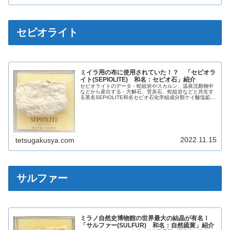
セピオライト
ミイラ用の布に使用されていた！？ 「セピオラ
イト(SEPIOLITE) 和名：セピオ石」紹介
セピオライトのデータ・蛇紋岩やスカルン、温泉沈殿物中
などから産出する・方解石、苦灰石、蛇紋岩などと共生す
る英名SEPIOLITE和名セピオ石化学組成分類ケイ酸塩鉱物
晶系斜方晶系色白色灰色光沢土壌光沢蛍光なし条痕白色劈
開完全断口不明(叩いても...
2022.11.15
tetsugakusya.com
サルファー
ミラノ自然史博物館の世界最大の結晶が有名！
「サルファー(SULFUR) 和名：自然硫黄」紹介