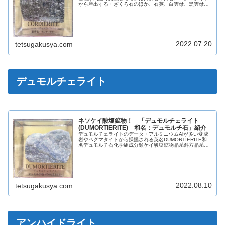
から産出する・ざくろ石のほか、石英、白雲母、黒雲母、
黄鉄鉱、緑泥石などと共生する英名CORDIERITE和名菫青
石化学組成分類ケイ酸塩...
2022.07.20
tetsugakusya.com
デュモルチェライト
ネソケイ酸塩鉱物！ 「デュモルチェライト
(DUMORTIERITE) 和名：デュモルチ石」紹介
デュモルチェライトのデータ・アルミニウムAlが多い変成
岩やペグマタイトから採掘される英名DUMORTIERITE和
名デュモルチ石化学組成分類ケイ酸塩鉱物晶系斜方晶系色
様々光沢ガラス光沢蛍光なし条痕白色劈開明瞭断口不規則
モース硬度8.5比重3...
2022.08.10
tetsugakusya.com
アンハイドライト