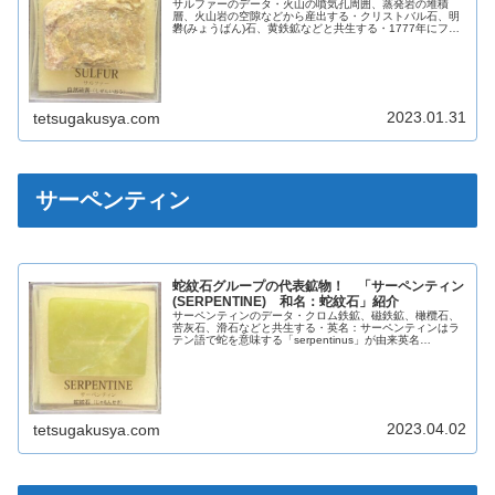
サルファーのデータ・火山の噴気孔周囲、蒸発岩の堆積
層、火山岩の空隙などから産出する・クリストバル石、明
礬(みょうばん)石、黄鉄鉱などと共生する・1777年にフラ
ンスの化学者：アントワーヌ・ローラン・ラボワジェ
(1743年～1794年)によっ...
2023.01.31
tetsugakusya.com
サーペンティン
蛇紋石グループの代表鉱物！ 「サーペンティン
(SERPENTINE) 和名：蛇紋石」紹介
サーペンティンのデータ・クロム鉄鉱、磁鉄鉱、橄欖石、
苦灰石、滑石などと共生する・英名：サーペンティンはラ
テン語で蛇を意味する「serpentinus」が由来英名
SERPENTINE和名蛇紋石化学組成分類ケイ酸塩鉱物晶系単
斜晶系斜方晶系色様々...
2023.04.02
tetsugakusya.com