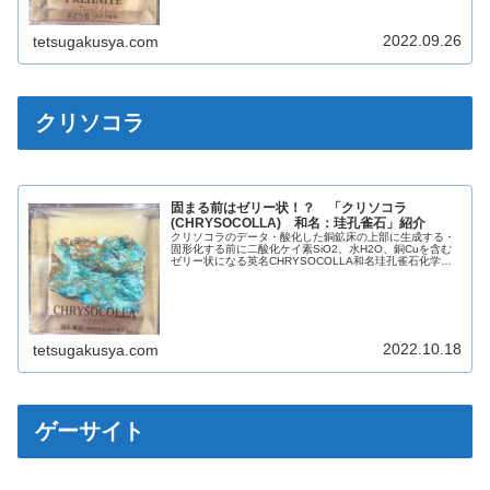
2022.09.26
tetsugakusya.com
クリソコラ
固まる前はゼリー状！？ 「クリソコラ
(CHRYSOCOLLA) 和名：珪孔雀石」紹介
クリソコラのデータ・酸化した銅鉱床の上部に生成する・
固形化する前に二酸化ケイ素SiO2、水H2O、銅Cuを含む
ゼリー状になる英名CHRYSOCOLLA和名珪孔雀石化学組
成分類ケイ酸塩鉱物晶系斜方晶系色緑色・青色光沢ガラス
光沢脂肪光沢蛍光なし...
2022.10.18
tetsugakusya.com
ゲーサイト