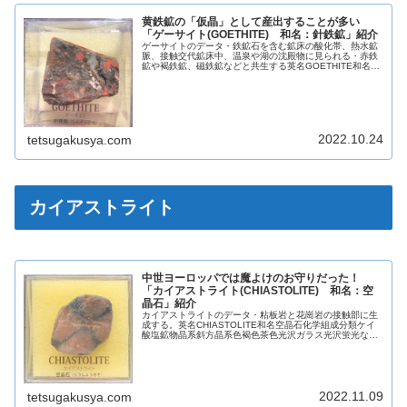
黄鉄鉱の「仮晶」として産出することが多い
「ゲーサイト(GOETHITE) 和名：針鉄鉱」紹介
ゲーサイトのデータ・鉄鉱石を含む鉱床の酸化帯、熱水鉱
脈、接触交代鉱床中、温泉や湖の沈殿物に見られる・赤鉄
鉱や褐鉄鉱、磁鉄鉱などと共生する英名GOETHITE和名針
鉄鉱化学組成分類酸化鉱物晶系斜方晶系色黒色黄褐色黒褐
色光沢ダイヤモンド光沢蛍光...
2022.10.24
tetsugakusya.com
カイアストライト
中世ヨーロッパでは魔よけのお守りだった！
「カイアストライト(CHIASTOLITE) 和名：空
晶石」紹介
カイアストライトのデータ・粘板岩と花崗岩の接触部に生
成する。英名CHIASTOLITE和名空晶石化学組成分類ケイ
酸塩鉱物晶系斜方晶系色褐色茶色光沢ガラス光沢蛍光なし
条痕白色劈開完全断口貝殻状モース硬度7.5比重3.1【参
考】魔よけのお守り「...
2022.11.09
tetsugakusya.com