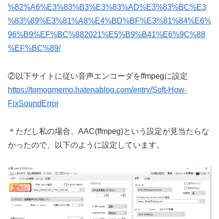
%82%A6%E3%83%B3%E3%83%AD%E3%83%BC%E3
%83%89%E3%81%A8%E4%BD%BF%E3%81%84%E6%
96%B9%EF%BC%882021%E5%B9%B41%E6%9C%88
%EF%BC%89/
②以下サイトに従い音声エンコーダをffmpegに設定
https://tomogmemo.hatenablog.com/entry/Soft-How-
FixSoundError
＊ただし私の場合、AAC(ffmpeg)という設定が見当たらな
かったので、以下のように設定しています。