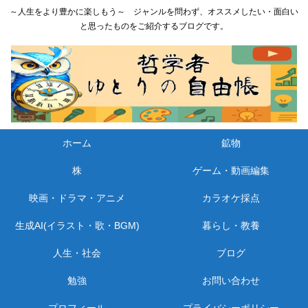
～人生をより豊かに楽しもう～ ジャンルを問わず、オススメしたい・面白い
と思ったものをご紹介するブログです。
ホーム
鉱物
株
ゲーム・動画編集
映画・ドラマ・アニメ
カラオケ採点
生成AI(イラスト・歌・BGM)
暮らし・教養
人生・社会
ブログ
勉強
お問い合わせ