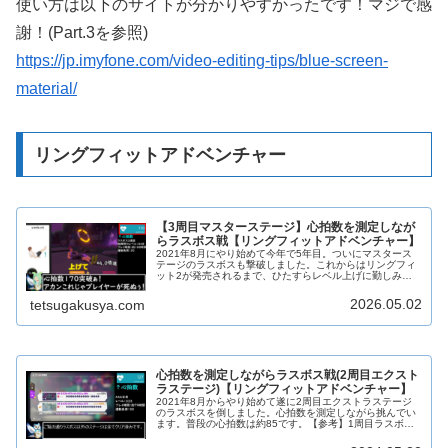
使い方は以下のサイトが分かりやすかったです！マジで感
謝！(Part.3を参照)
https://jp.imyfone.com/video-editing-tips/blue-screen-
material/
リングフィットアドベンチャー
【3周目マスターステージ】心拍数を測定しなが
らラスボス戦【リングフィットアドベンチャー】
2021年8月にやり始めて今年で5年目。ついにマスタース
テージのラスボスも撃破しました。これからはリングフィ
ット2が発売されるまで、ひたすらレベル上げに勤しみま
す💪【参考1】1周目【参考2】2周目(function(b,c,f,g,a,d,
…
2026.05.02
tetsugakusya.com
心拍数を測定しながらラスボス戦(2周目エクスト
ラステージ)【リングフィットアドベンチャー】
2021年8月からやり始めて遂に2周目エクストラステージ
のラスボスを倒しました。心拍数を測定しながら挑んでい
ます。普段の心拍数は約85です。【参考】1周目ラスボス
戦前編最高心拍数：171 (8：09)後編最高心拍数：172
(3：13)(f…