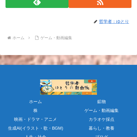
哲学者：ゆとり
ホーム
ゲーム・動画編集
ホーム
鉱物
株
ゲーム・動画編集
映画・ドラマ・アニメ
カラオケ採点
生成AI(イラスト・歌・BGM)
暮らし・教養
人生・社会
ブログ