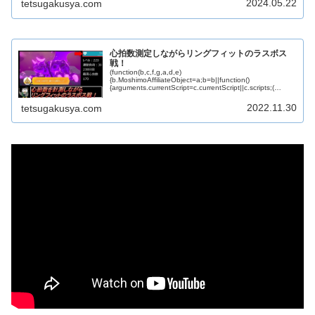
2024.05.22
tetsugakusya.com
心拍数測定しながらリングフィットのラスボス
戦！
(function(b,c,f,g,a,d,e)
{b.MoshimoAffiliateObject=a;b=b||function()
{arguments.currentScript=c.currentScript||c.scripts;(…
2022.11.30
tetsugakusya.com