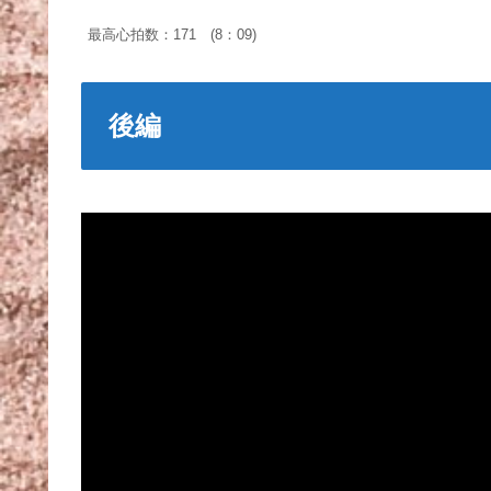
最高心拍数：171 (8：09)
後編