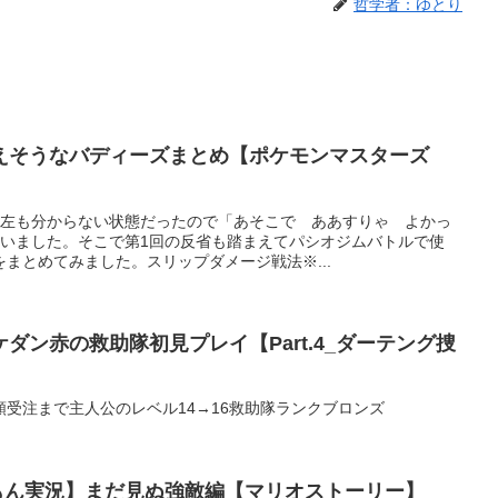
哲学者：ゆとり
えそうなバディーズまとめ【ポケモンマスターズ
も左も分からない状態だったので「あそこで ああすりゃ よかっ
ていました。そこで第1回の反省も踏まえてパシオジムバトルで使
まとめてみました。スリップダメージ戦法※...
ダン赤の救助隊初見プレイ【Part.4_ダーテング捜
受注まで主人公のレベル14→16救助隊ランクブロンズ
んだもん実況】まだ見ぬ強敵編【マリオストーリー】