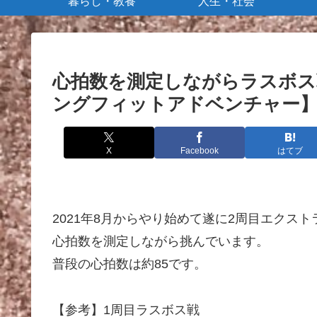
暮らし・教養
人生・社会
心拍数を測定しながらラスボス
ングフィットアドベンチャー
X
Facebook
はてブ
2021年8月からやり始めて遂に2周目エクス
心拍数を測定しながら挑んでいます。
普段の心拍数は約85です。
【参考】1周目ラスボス戦