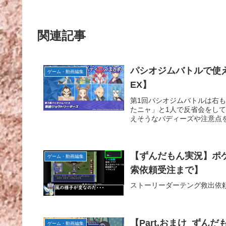
関連記事
パシオジムバトルで使
ゲーム・動画編集
EX】
第1回パシオジムバトルは右
たニャ」と1人で反省会をし
えそうなバディーズや注意点を
【ずんだもん実況】ポケ
ゲーム・動画編集
索依頼受注まで】
ストーリーダーテング救出依頼
【Part.おまけ_ず
ゲーム・動画編集