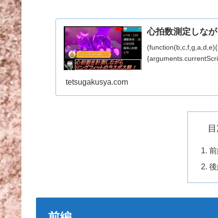
心拍数測定しなが
(function(b,c,f,g,a,d,e
{arguments.currentScript
tetsugakusya.com
目
前
後
前編