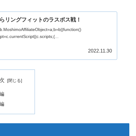
らリングフィットのラスボス戦！
){b.MoshimoAffiliateObject=a;b=b||function()
=c.currentScript||c.scripts;(...
2022.11.30
次
編
編