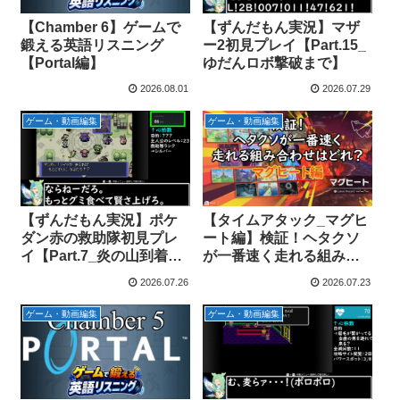
【Chamber 6】ゲームで
【ずんだもん実況】マザ
鍛える英語リスニング
ー2初見プレイ【Part.15_
【Portal編】
ゆだんロボ撃破まで】
2026.08.01
2026.07.29
ゲーム・動画編集
ゲーム・動画編集
【ずんだもん実況】ポケ
【タイムアタック_マグヒ
ダン赤の救助隊初見プレ
ート編】検証！ヘタクソ
イ【Part.7_炎の山到着ま
が一番速く走れる組み合
で】
わせはどれ？【エアライ
2026.07.26
2026.07.23
ダー】
ゲーム・動画編集
ゲーム・動画編集