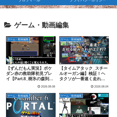
プロフィール
プライバシーポリシー
ゲーム・動画編集
ゲーム・動画編集
ゲーム・動画編集
【ずんだもん実況】ポケ
【タイムアタック_スチー
ダン赤の救助隊初見プレ
ルオーガン編】検証！ヘ
イ【Part.8_樹氷の森到達
タクソが一番速く走れる
まで】
組み合わせはどれ？【エ
2026.08.08
2026.08.04
アライダー】
ゲーム・動画編集
ゲーム・動画編集