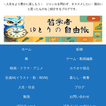
～人生をより豊かに楽しもう～ ジャンルを問わず、オススメしたい・面白い
と思ったものをご紹介するブログです。
ホーム
鉱物
株
ゲーム・動画編集
映画・ドラマ・アニメ
カラオケ採点
生成AI(イラスト・歌・BGM)
暮らし・教養
人生・社会
ブログ
勉強
お問い合わせ