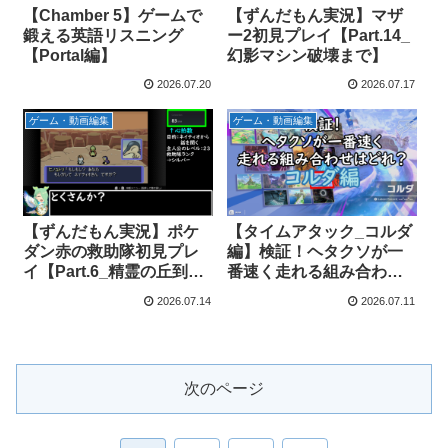
【Chamber 5】ゲームで
【ずんだもん実況】マザ
鍛える英語リスニング
ー2初見プレイ【Part.14_
【Portal編】
幻影マシン破壊まで】
2026.07.20
2026.07.17
ゲーム・動画編集
ゲーム・動画編集
【ずんだもん実況】ポケ
【タイムアタック_コルダ
ダン赤の救助隊初見プレ
編】検証！ヘタクソが一
イ【Part.6_精霊の丘到着
番速く走れる組み合わせ
まで】
はどれ？【エアライダ
2026.07.14
2026.07.11
ー】
次のページ