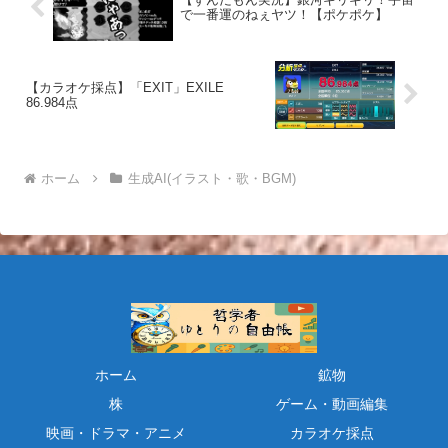
で一番運のねぇヤツ！【ポケポケ】
【カラオケ採点】「EXIT」EXILE
86.984点
ホーム
生成AI(イラスト・歌・BGM)
ホーム
鉱物
株
ゲーム・動画編集
映画・ドラマ・アニメ
カラオケ採点