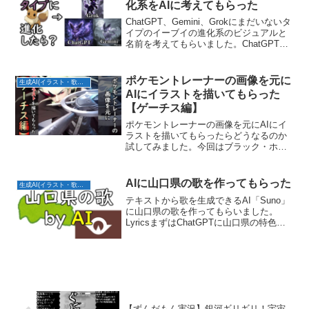
化系をAIに考えてもらった
ChatGPT、Gemini、Grokにまだいないタ
イプのイーブイの進化系のビジュアルと
名前を考えてもらいました。ChatGPTノ
ーマルタイプの進化系だけ頑なに生成し
てくれませんでした。なんでやね
ん・・・GeminiノーマルタイプGrokノ...
ポケモントレーナーの画像を元に
生成AI(イラスト・歌・BGM)
AIにイラストを描いてもらった
【ゲーチス編】
ポケモントレーナーの画像を元にAIにイ
ラストを描いてもらったらどうなるのか
試してみました。今回はブラック・ホワ
イトのプラズマ団ボス：ゲーチス編で
す。写実風マンガ風
AIに山口県の歌を作ってもらった
生成AI(イラスト・歌・BGM)
テキストから歌を生成できるAI「Suno」
に山口県の歌を作ってもらいました。
LyricsまずはChatGPTに山口県の特色・
方言・あるあるを盛り込んだ歌詞を考え
てもらいました。(ヴァース1)「山口って
どこ？」って言われがち空港は宇部で、
ちぃ...
【ずんだもん実況】銀河ギリギリ！宇宙