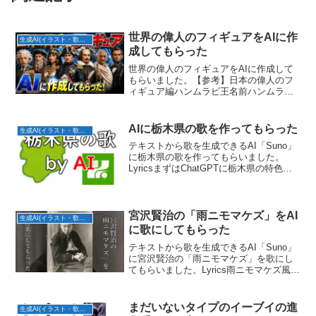
世界の偉人のフィギュアをAIに作
生成AI(イラスト・歌・BGM)
成してもらった
世界の偉人のフィギュアをAIに作成して
もらいました。【参考】日本の偉人のフ
ィギュア編ハンムラビ王名前ハンムラビ
王出生年紀元前1810年頃職業メソポタミ
ア文明の王主な功績ハンムラビ法典を制
定メソポタミア統一運河の建設中央集権
AIに栃木県の歌を作ってもらった
生成AI(イラスト・歌・BGM)
化ラムセス二世名前...
テキストから歌を生成できるAI「Suno」
に栃木県の歌を作ってもらいました。
LyricsまずはChatGPTに栃木県の特色・
方言・あるあるを盛り込んだ歌詞を考え
てもらいました。(サビ)日光の光、華厳の
滝湯けむり立ちのぼる那須の湯「なんだ
かん...
宮沢賢治の「雨ニモマケズ」をAI
生成AI(イラスト・歌・BGM)
に歌にしてもらった
テキストから歌を生成できるAI「Suno」
に宮沢賢治の「雨ニモマケズ」を歌にし
てもらいました。Lyrics雨ニモマケズ風ニ
モマケズ雪ニモ夏ノ暑サニモマケヌ丈夫
ナカラダヲモチ慾ハナク決シテ瞋ラズイ
ツモシヅカニワラッテヰル一日ニ玄米四
まだいないタイプのイーブイの進
生成AI(イラスト・歌・BGM)
合ト味噌ト...