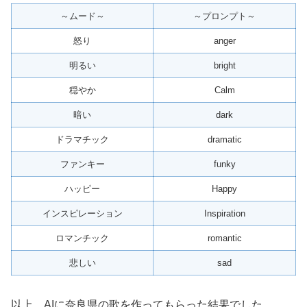
～ムード～
～プロンプト～
怒り
anger
明るい
bright
穏やか
Calm
暗い
dark
ドラマチック
dramatic
ファンキー
funky
ハッピー
Happy
インスピレーション
Inspiration
ロマンチック
romantic
悲しい
sad
以上、AIに奈良県の歌を作ってもらった結果でした。