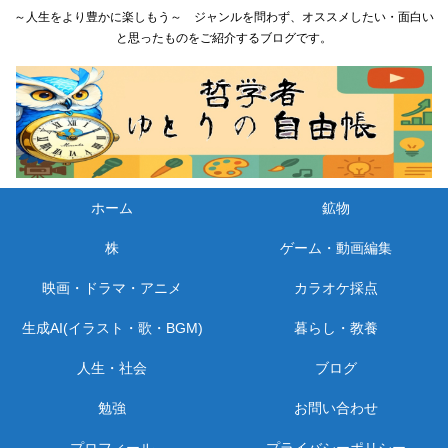
～人生をより豊かに楽しもう～ ジャンルを問わず、オススメしたい・面白い
と思ったものをご紹介するブログです。
ホーム
鉱物
株
ゲーム・動画編集
映画・ドラマ・アニメ
カラオケ採点
生成AI(イラスト・歌・BGM)
暮らし・教養
人生・社会
ブログ
勉強
お問い合わせ