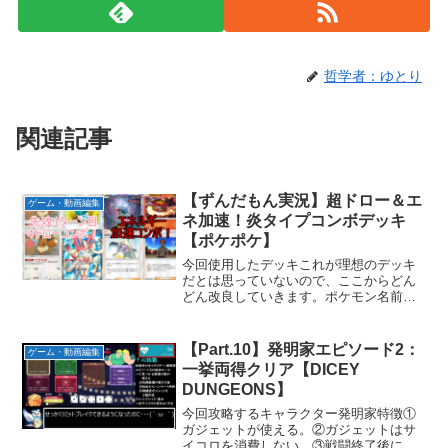
哲学者：ゆとり
関連記事
【ずんだもん実況】超ドロー＆エ
ゲーム・動画編集
ネ加速！炎タイプコンボデッキ
【ポケポケ】
今回使用したデッキこれが理想のデッキ
だとは思っていないので、ここからどん
どん改良していきます。ポケモン名前枚
数バクガメス1ズガドーン1イーブイ2イー
ブイex1ニンフィアex2ブースターex1合
計8グッズとサポート名前枚数スピーダー
【Part.10】発明家エピソード2：
ゲーム・動画編集
2モンスタ...
一挙両得クリア【DICEY
DUNGEONS】
今回攻略するキャラクター発明家特徴①
ガジェットが使える。②ガジェットはサ
イコロを消費しない。③戦闘終了後に必