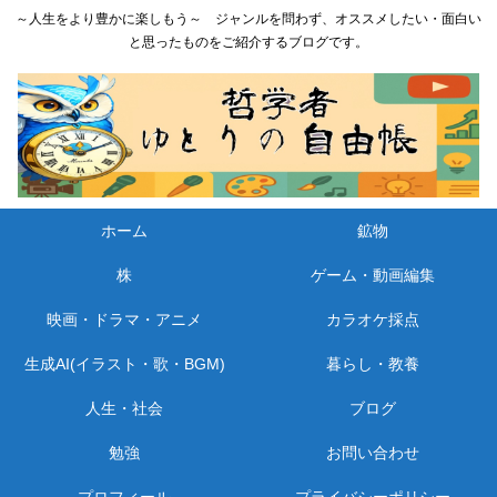
～人生をより豊かに楽しもう～ ジャンルを問わず、オススメしたい・面白い
と思ったものをご紹介するブログです。
ホーム
鉱物
株
ゲーム・動画編集
映画・ドラマ・アニメ
カラオケ採点
生成AI(イラスト・歌・BGM)
暮らし・教養
人生・社会
ブログ
勉強
お問い合わせ