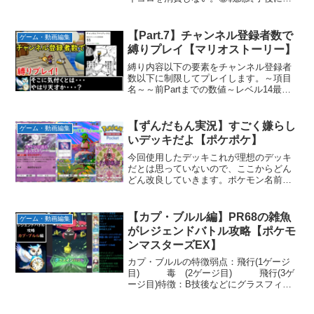
ず装備をガジェットにしなければならな
い。リミットブレイク集中：全サイコロ
の目を6にするエピソード2：一挙両得こ
【Part.7】チャンネル登録者数で
ゲーム・動画編集
のエピソードの追加ルー...
縛りプレイ【マリオストーリー】
縛り内容以下の要素をチャンネル登録者
数以下に制限してプレイします。～項目
名～～前Partまでの数値～レベル14最大
HP10最大FP40使用バッジポイント24ア
イテム使用回数28宿＆回復ブロック使用
回数13星の欠片交換数21使用スターパワ
【ずんだもん実況】すごく嫌らし
ゲーム・動画編集
ー2...
いデッキだよ【ポケポケ】
今回使用したデッキこれが理想のデッキ
だとは思っていないので、ここからどん
どん改良していきます。ポケモン名前枚
数ガラルサニーゴ2ガラルサニゴーン2ネ
イティ2ネイティオ2カプ・テテフ2合計10
グッズとサポート名前枚数モンスターボ
【カプ・ブルル編】PR68の雑魚
ゲーム・動画編集
ール2どくバリ2...
がレジェンドバトル攻略【ポケモ
ンマスターズEX】
カプ・ブルルの特徴弱点：飛行(1ゲージ
目) 毒 (2ゲージ目) 飛行(3ゲ
ージ目)特徴：B技後などにグラスフィー
ルド展開 物理攻撃メイン HP
半分以下で物理被ダメージ軽減(1ゲージ