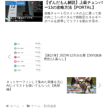
目)今回登場したバディーズの特徴雨チー
【ずんだもん解説】上級チェンバ
ゲーム・動画編集
ムラグ...
ー13の攻略方法【PORTAL】
攻略チャート①スイッチの上に乗って扉
の向こうへポータルで移動②エネルギー
ボールを誘導してリフトを動かす③ポー
タルでリフトの上に移動④キューブを持
って足場に飛び移る⑤ポータルを使って
キューブをスイッチの上に落とす⑥低い
方のスイッチに飛び移り、...
【家計簿】2023年12月分出費【30代独身
男性1人暮らし】
ネットサーフィンして集めた画像を元に
AIにイラストを描いてもらった【鳥類
編】
ホーム
ゲーム・動画編集