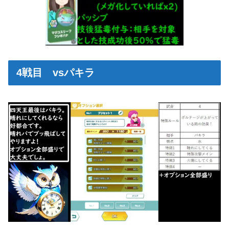
4戦目 vsパキラ