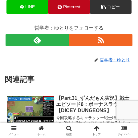
LINE
Pinterest
コピー
哲学者：ゆとりをフォローする
哲学者：ゆとり
関連記事
【Part.31_ずんだもん実況】戦士
ゲーム・動画編集
エピソード6：ボーナスラウンド
【DICEY DUNGEONS】
今回攻略するキャラクター戦士特徴1ター
ンに3回までサイコロを振り直せるリミッ
トブレイク激怒：次の行動を2回行う。エ
ピソード6：ボーナスラウンドこのエピソ
メニュー
ホーム
検索
トップ
サイドバー
ードの追加ルール階層を下るごとに追加