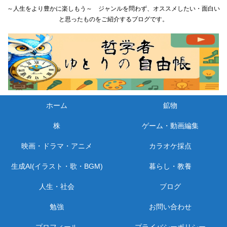
～人生をより豊かに楽しもう～ ジャンルを問わず、オススメしたい・面白い
と思ったものをご紹介するブログです。
ホーム
鉱物
株
ゲーム・動画編集
映画・ドラマ・アニメ
カラオケ採点
生成AI(イラスト・歌・BGM)
暮らし・教養
人生・社会
ブログ
勉強
お問い合わせ