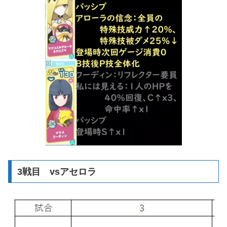
3戦目 vsアセロラ