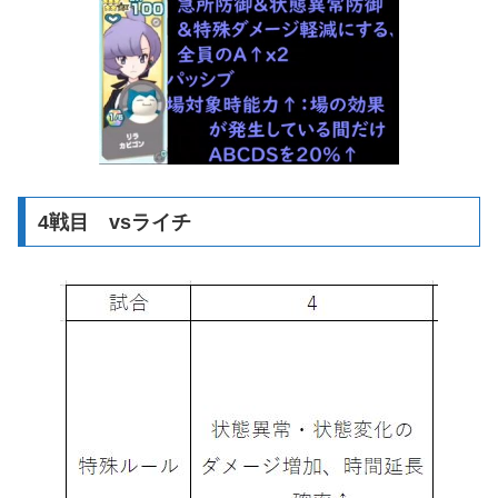
4戦目 vsライチ