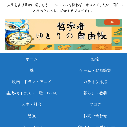
～人生をより豊かに楽しもう～ ジャンルを問わず、オススメしたい・面白い
と思ったものをご紹介するブログです。
ホーム
鉱物
株
ゲーム・動画編集
映画・ドラマ・アニメ
カラオケ採点
生成AI(イラスト・歌・BGM)
暮らし・教養
人生・社会
ブログ
勉強
お問い合わせ