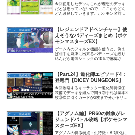
今回使用したデッキこれが理想のデッキ
だとは思っていないので、ここからどん
どん改良していきます。ポケモン名前枚
数アマカジ2アママイコ1アマージョ2キャ
タピー2トランセル1バタフリー2合計10グ
ッズとサポート名前枚数モンスターボー
【レジェンドアドベンチャー】使
ゲーム・動画編集
ル2リーフマン...
えそうなバディーズまとめ【ポケ
モンマスターズEX】
ゲーム内のフィルタ機能を使うと、例え
ば相手を麻痺に出来るバディーズを絞り
込んだら電気ショックの10％で麻痺させ
るバディーズもソートされてしまって、
ちょっと使いづらいなと思ったので実用
的なバディーズをまとめてみました。
【Part.24】道化師エピソード4：
ゲーム・動画編集
※✓マークは編成で使用済...
登竜門【DICEY DUNGEONS】
今回攻略するキャラクター道化師特徴①
装備でデッキを組んで闘う②手札は基本3
枚③次に引くカードが3枚まで分かるリミ
ットブレイクスナップ！：手札の重複す
るカードをサイコロ消費なしで使用可能
エピソード4：登竜門このエピソードの追
【アグノム編】PR60の雑魚がレ
ゲーム・動画編集
加ルール①敵のHP...
ジェンドバトル攻略【ポケモンマ
スターズEX】
アグノムの特徴弱点：虫特徴：BD変化に