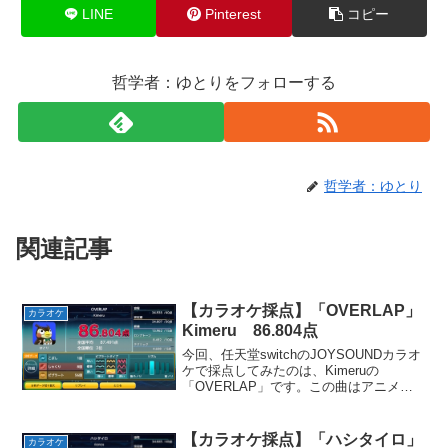
LINE
Pinterest
コピー
哲学者：ゆとりをフォローする
哲学者：ゆとり
関連記事
【カラオケ採点】「OVERLAP」
カラオケ
Kimeru 86.804点
今回、任天堂switchのJOYSOUNDカラオ
ケで採点してみたのは、Kimeruの
「OVERLAP」です。この曲はアニメ
「遊戯王 デュエルモンスターズ」のOP
テーマとして使用されました。英雄の勇
姿を歌ったようなカッコイイ曲です。お
【カラオケ採点】「ハシタイロ」
カラオケ