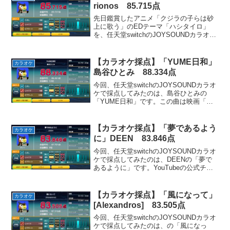
気に入り...
rionos 85.715点
先日鑑賞したアニメ「クジラの子らは砂
上に歌う」のEDテーマ「ハシタイロ」
を、任天堂switchのJOYSOUNDカラオケ
で採点してみました。音程正答率を見て
いただければ一目瞭然ですが、歌詞とメ
ロディーを完璧に覚えていない状態でチ
【カラオケ採点】「YUME日和」
カラオケ
ャレンジして...
島谷ひとみ 88.334点
今回、任天堂switchのJOYSOUNDカラオ
ケで採点してみたのは、島谷ひとみの
「YUME日和」です。この曲は映画「ド
ラえもん のび太のワンニャン時空伝」
の主題歌として使用されました。島谷ひ
とみの優しい歌声が魅力の一曲です。お
【カラオケ採点】「夢であるよう
カラオケ
気に入りのパ...
に」DEEN 83.846点
今回、任天堂switchのJOYSOUNDカラオ
ケで採点してみたのは、DEENの「夢で
あるように」です。YouTubeの公式チャ
ンネルでは武道館ライブバージョンがア
ップロードされているのですが、ぶっち
ゃけ原曲の方が好きです・・・(特にサビ
【カラオケ採点】「風になって」
カラオケ
の...
[Alexandros] 83.505点
今回、任天堂switchのJOYSOUNDカラオ
ケで採点してみたのは、の「風になっ