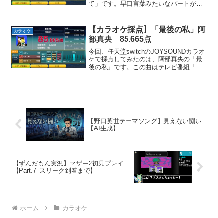
て」です。早口言葉みたいなパートがム
ズ過ぎぃ！この曲はSUBARU XVのCMソ
ングとして使用されました。日々のルー
ティンにうんざりして、昔のようなワク
【カラオケ採点】「最後の私」阿
カラオケ
ワクを...
部真央 85.665点
今回、任天堂switchのJOYSOUNDカラオ
ケで採点してみたのは、阿部真央の「最
後の私」です。この曲はテレビ番組「カ
ウントダウンTV」のOPテーマとして使
用されました。叶わなかった片想いにつ
いて歌った、物悲しい雰囲気の曲です。
お気に入り...
【野口英世テーマソング】見えない闘い
【AI生成】
【ずんだもん実況】マザー2初見プレイ
【Part.7_スリーク到着まで】
ホーム
カラオケ