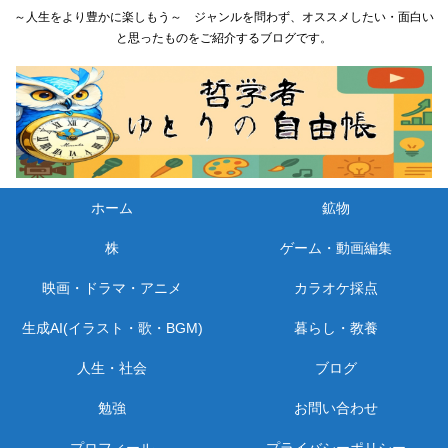
～人生をより豊かに楽しもう～ ジャンルを問わず、オススメしたい・面白い
と思ったものをご紹介するブログです。
ホーム
鉱物
株
ゲーム・動画編集
映画・ドラマ・アニメ
カラオケ採点
生成AI(イラスト・歌・BGM)
暮らし・教養
人生・社会
ブログ
勉強
お問い合わせ