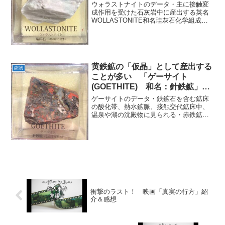
石」紹介
ウォラストナイトのデータ・主に接触変
成作用を受けた石灰岩中に産出する英名
WOLLASTONITE和名珪灰石化学組成分
類ケイ酸塩鉱物晶系通常は三斜晶系圧力
や温度などの条件により単斜晶系色白色
～灰色光沢ガラス光沢・真珠光沢蛍光オ
レンジ色～ピンク...
黄鉄鉱の「仮晶」として産出する
鉱物
ことが多い 「ゲーサイト
(GOETHITE) 和名：針鉄鉱」紹
介
ゲーサイトのデータ・鉄鉱石を含む鉱床
の酸化帯、熱水鉱脈、接触交代鉱床中、
温泉や湖の沈殿物に見られる・赤鉄鉱や
褐鉄鉱、磁鉄鉱などと共生する英名
GOETHITE和名針鉄鉱化学組成分類酸化
鉱物晶系斜方晶系色黒色黄褐色黒褐色光
沢ダイヤモンド光沢蛍光...
衝撃のラスト！ 映画「真実の行方」紹
介＆感想