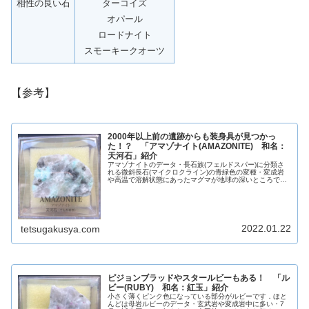
相性の良い石
ターコイズ
オパール
ロードナイト
スモーキークオーツ
【参考】
2000年以上前の遺跡からも装身具が見つかっ
た！？ 「アマゾナイト(AMAZONITE) 和名：
天河石」紹介
アマゾナイトのデータ・長石族(フェルドスパー)に分類さ
れる微斜長石(マイクロクライン)の青緑色の変種・変成岩
や高温で溶解状態にあったマグマが地球の深いところで固
まった岩石である深成岩中に形成される・青緑色は不純物
である鉛Pbによるもの・パー...
2022.01.22
tetsugakusya.com
ピジョンブラッドやスタールビーもある！ 「ル
ビー(RUBY) 和名：紅玉」紹介
小さく薄くピンク色になっている部分がルビーです．ほと
んどは母岩ルビーのデータ・玄武岩や変成岩中に多い・7