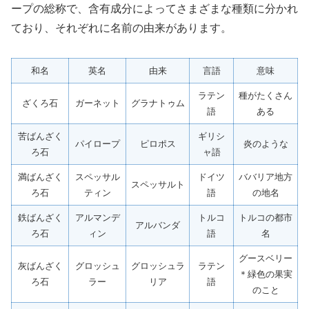
ープの総称で、含有成分によってさまざまな種類に分かれ
ており、それぞれに名前の由来があります。
和名
英名
由来
言語
意味
ラテン
種がたくさん
ざくろ石
ガーネット
グラナトゥム
語
ある
苦ばんざく
ギリシ
パイロープ
ピロポス
炎のような
ろ石
ャ語
満ばんざく
スペッサル
ドイツ
ババリア地方
スペッサルト
ろ石
ティン
語
の地名
鉄ばんざく
アルマンデ
トルコ
トルコの都市
アルバンダ
ろ石
ィン
語
名
グースベリー
灰ばんざく
グロッシュ
グロッシュラ
ラテン
＊緑色の果実
ろ石
ラー
リア
語
のこと