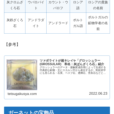
灰クロムざ
ウバロバイ
カウント・ウ
ロシア
ロシアの貴族
くろ石
ト
バロフ
語
の名前
ポルトガルの
灰鉄ざくろ
アンドラダ
ポルト
アンドラード
鉱物学者の名
石
イト
ガル語
前
【参考】
ツァボライトが超キレイ✨「グロッシュラー
(GROSSULAR) 和名：灰ばんざくろ石」紹介
グロッシュラーのデータ・接触変成作用によって生成する
代表的な鉱物・主にスカルン中から産出するが、蛇紋岩中
にも見られる・石英、ベスブ石、透輝石、苦灰石などと共
生する英名GROSSULAR和名灰ばんざくろ石化学組成分類
ケイ酸塩鉱物晶系等軸晶系色...
2022.06.23
tetsugakusya.com
ガーネットの宝飾品