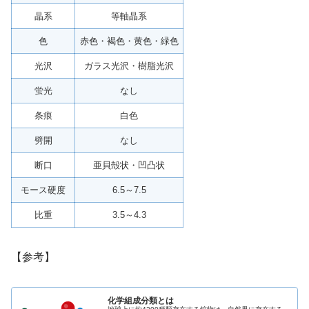
晶系
等軸晶系
色
赤色・褐色・黄色・緑色
光沢
ガラス光沢・樹脂光沢
蛍光
なし
条痕
白色
劈開
なし
断口
亜貝殻状・凹凸状
モース硬度
6.5～7.5
比重
3.5～4.3
【参考】
化学組成分類とは