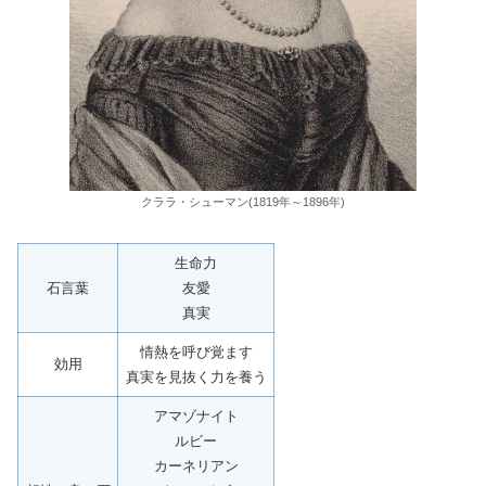
クララ・シューマン(1819年～1896年)
生命力
石言葉
友愛
真実
情熱を呼び覚ます
効用
真実を見抜く力を養う
アマゾナイト
ルビー
カーネリアン