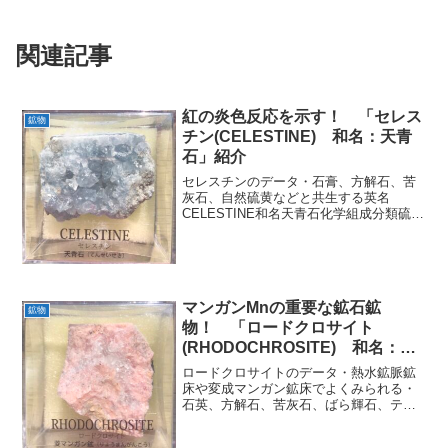
関連記事
紅の炎色反応を示す！ 「セレス
鉱物
チン(CELESTINE) 和名：天青
石」紹介
セレスチンのデータ・石膏、方解石、苦
灰石、自然硫黄などと共生する英名
CELESTINE和名天青石化学組成分類硫酸
塩鉱物晶系斜方晶系色灰青色・茶色など
光沢ガラス光沢・真珠光沢蛍光副成分に
よってはあり条痕白色劈開完全断口不規
則モース硬度3.0～...
マンガンMnの重要な鉱石鉱
鉱物
物！ 「ロードクロサイト
(RHODOCHROSITE) 和名：菱
マンガン鉱」紹介
ロードクロサイトのデータ・熱水鉱脈鉱
床や変成マンガン鉱床でよくみられる・
石英、方解石、苦灰石、ばら輝石、テフ
ロ石、ハウスマン鉱、ブラウン鉱などと
共生する英名RHODOCHROSITE和名菱