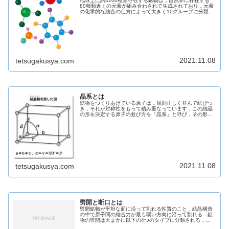
地球上に約4200種類存在する鉱物は，自然界に存在する
80種類近くの元素が組み合わされて生成されており，元素
の化学的な結合の仕方によって大きく10グループに分類す
ることができます．この分類の方法を「化学組成分類」と
いいます．元素鉱物単体の元...
2021.11.08
tetsugakusya.com
晶系とは
鉱物をつくりあげている原子は，規則正しく並んで結びつ
き，それが対称性をもって積み重なっています．この結晶
の形を決定する原子の並び方を「晶系」と呼び，その形に
は6タイプあります．※簡略表記法a(前後)・b(左右)・c(上
下)の3つの座標軸とそ...
2021.11.08
tetsugakusya.com
劈開と断口とは
劈開鉱物が平坦な面に沿って割れる性質のこと．結晶構造
の中で原子間の結合力が最も弱い方向に沿って割れる．鉱
物の劈開は大まかに以下の4つのタイプに分類される．完
全明瞭不明瞭なし断口劈開以外の方向に割れた割れ目のこ