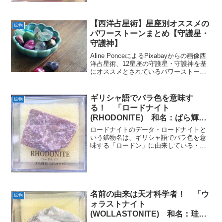
マンガン鉱化学組成分類炭酸塩鉱物晶系
六方晶系色ピンク...
【西洋占星術】星座別オススメの
鉱物
パワーストーンまとめ【守護星・
守護神】
Aline PonceによるPixabayからの画像西
洋占星術、12星座の守護星・守護神を基
にオススメとされているパワーストーン
をまとめました。ちなみに私は牡牛座♉
です。牡羊座♈ Aries(3月21日～4月19日
生まれ)守護星火星♂ Ma...
ギリシャ語でバラ色を意味す
鉱物
る！ 「ロードナイト
(RHODONITE) 和名：ばら輝
石」紹介
ロードナイトのデータ・ロードナイトと
いう鉱物名は、ギリシャ語でバラ色を意
味する「ロードン」に由来している・
「ばら輝石」という名前がついている
が、輝石ではなく準輝石グループに属す
る鉱物である・変成マンガン鉱床中によ
く見られる英名RHODONI...
名前の由来は天才科学者！ 「ウ
鉱物
ォラストナイト
(WOLLASTONITE) 和名：珪灰