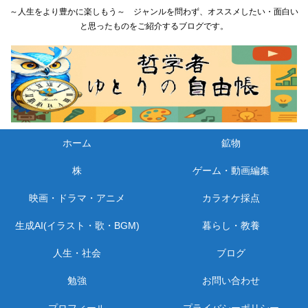
～人生をより豊かに楽しもう～ ジャンルを問わず、オススメしたい・面白い
と思ったものをご紹介するブログです。
ホーム
鉱物
株
ゲーム・動画編集
映画・ドラマ・アニメ
カラオケ採点
生成AI(イラスト・歌・BGM)
暮らし・教養
人生・社会
ブログ
勉強
お問い合わせ