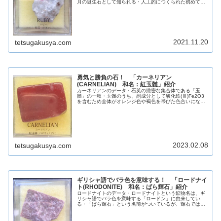
月の誕生石として知られる・人工的につくられた初めての
宝石・電子製品や精密機器などの部品としても用いられる
英名RUBY和名紅玉化学組成分類...
2021.11.20
tetsugakusya.com
勇気と勝負の石！ 「カーネリアン
(CARNELIAN) 和名：紅玉髄」紹介
カーネリアンのデータ・石英の緻密な集合体である「玉
髄」の一種・玉髄のうち、副成分として酸化鉄(Ⅲ)Fe2O3
を含むため全体がオレンジ色や褐色を帯びた色合いになっ
たもの・褐色の色味が強くなると「サード」と呼ばれ、さ
らに濃い褐色になると「碧玉(...
2023.02.08
tetsugakusya.com
ギリシャ語でバラ色を意味する！ 「ロードナイ
ト(RHODONITE) 和名：ばら輝石」紹介
ロードナイトのデータ・ロードナイトという鉱物名は、ギ
リシャ語でバラ色を意味する「ロードン」に由来してい
る・「ばら輝石」という名前がついているが、輝石ではな
く準輝石グループに属する鉱物である・変成マンガン鉱床
中によく見られる英名RHODONI...