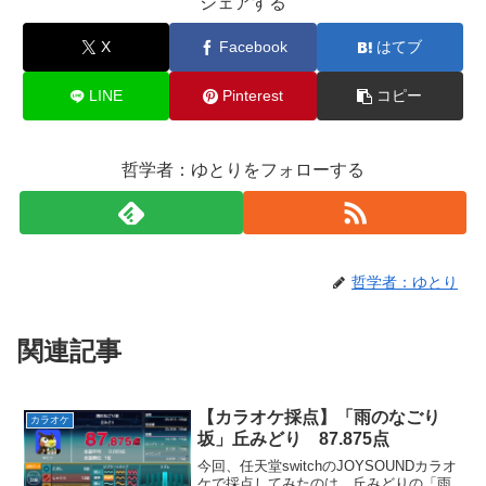
シェアする
X
Facebook
はてブ
LINE
Pinterest
コピー
哲学者：ゆとりをフォローする
哲学者：ゆとり
関連記事
【カラオケ採点】「雨のなごり
カラオケ
坂」丘みどり 87.875点
今回、任天堂switchのJOYSOUNDカラオ
ケで採点してみたのは、丘みどりの「雨