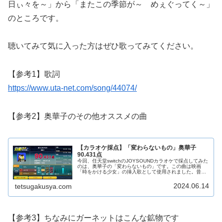
日ぃ々を～」から「またこの季節が～ めぇぐってく～」
のところです。
聴いてみて気に入った方はぜひ歌ってみてください。
【参考1】歌詞
https://www.uta-net.com/song/44074/
【参考2】奥華子のその他オススメの曲
【カラオケ採点】「変わらないもの」奥華子
90.431点
今回、任天堂switchのJOYSOUNDカラオケで採点してみた
のは、奥華子の「変わらないもの」です。この曲は映画
「時をかける少女」の挿入歌として使用されました。昔の
片思いの相手への気持ちを歌った、せつない雰囲気の曲で
す。お気に入りのパート...
2024.06.14
tetsugakusya.com
【参考3】ちなみにガーネットはこんな鉱物です