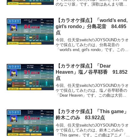
のなごり坂」です。演歌はあんまり聴か
ないんですが、丘みどりは歌唱力が高く
て良い曲が多かったので好きになりまし
た。まぁ演歌歌手ってみんな歌唱力めっ
【カラオケ採点】「world’s end,
カラオケ
ちゃ高いんで...
girl’s rondo」分島花音 84.495
点
今回、任天堂switchのJOYSOUNDカラオ
ケで採点してみたのは、分島花音の
「world's end, girl's rondo」です。この曲
はアニメ「selector spread WIXOSS」の
OPテーマとして使用されました。少し...
【カラオケ採点】「Dear
カラオケ
Heaven」塩ノ谷早耶香 91.852
点
今回、任天堂switchのJOYSOUNDカラオ
ケで採点してみたのは、塩ノ谷早耶香の
「Dear Heaven」です。この曲は大切な
人と別れて生きていく決心を歌った、せ
つない雰囲気の曲です。全体的に好きな
曲ですが、特にお気に入りのパートは
【カラオケ採点】「This game」
カラオケ
「星...
鈴木このみ 83.922点
今回、任天堂switchのJOYSOUNDカラオ
ケで採点してみたのは、鈴木このみの
「This game」です。この曲はアニメ「ノ