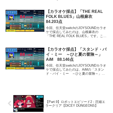
ーゲーム・ノーライフ」のOPテーマとし
て使用されました。アニメを観て満足し
てしまったので、アニメの続きがどうな
【カラオケ採点】「THE REAL
カラオケ
っ...
FOLK BLUES」山根麻衣
84.203点
今回、任天堂switchのJOYSOUNDカラオ
ケで採点してみたのは、山根麻衣の
「THE REAL FOLK BLUES」です。この
曲はアニメ「カウボーイビバップ」のED
テーマとして使用されました。ジャンル
としてはブルースなので、大人の孤独...
【カラオケ採点】「スタンド・バ
カラオケ
イ・ミー ～ひと夏の冒険～」
AiM 88.146点
今回、任天堂switchのJOYSOUNDカラオ
ケで採点してみたのは、AiMの「スタン
ド・バイ・ミー ～ひと夏の冒険～」で
す。この曲はアニメ「デジモンアドベン
チャー02 劇場版」のEDテーマとして使
用されました。ヴォーカルの高音が綺麗
で、ノ...
【Part.9】ロボットエピソード2：圧縮エ
ラークリア【DICEY DUNGEONS】