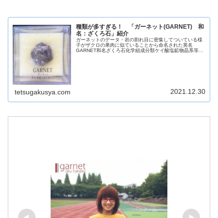
種類が多すぎる！ 「ガーネット(GARNET) 和
名：ざくろ石」紹介
ガーネットのデータ・岩の割れ目に密集してついている様
子がザクロの果肉に似ていることから命名された英名
GARNET和名ざくろ石化学組成分類ケイ酸塩鉱物晶系等軸
晶系色赤色・褐色・黄色・緑色光沢ガラス光沢・樹脂光沢
蛍光なし条痕白色劈開なし断口亜貝...
2021.12.30
tetsugakusya.com