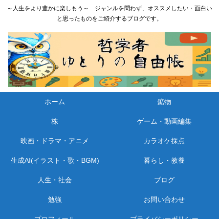
～人生をより豊かに楽しもう～ ジャンルを問わず、オススメしたい・面白い
と思ったものをご紹介するブログです。
ホーム
鉱物
株
ゲーム・動画編集
映画・ドラマ・アニメ
カラオケ採点
生成AI(イラスト・歌・BGM)
暮らし・教養
人生・社会
ブログ
勉強
お問い合わせ