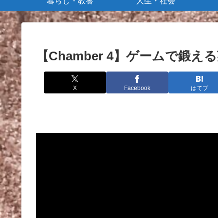
暮らし・教養
人生・社会
【Chamber 4】ゲームで鍛え
X
Facebook
はてブ