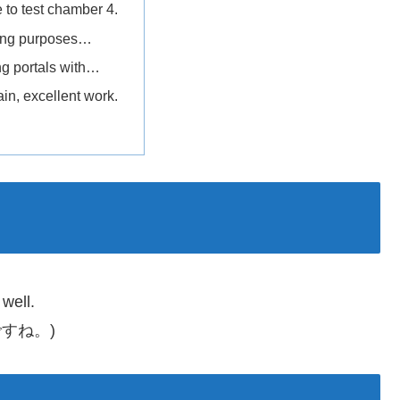
to test chamber 4.
ning purposes…
ng portals with…
in, excellent work.
well.
すね。)