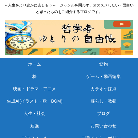
～人生をより豊かに楽しもう～ ジャンルを問わず、オススメしたい・面白い
と思ったものをご紹介するブログです。
ホーム
鉱物
株
ゲーム・動画編集
映画・ドラマ・アニメ
カラオケ採点
生成AI(イラスト・歌・BGM)
暮らし・教養
人生・社会
ブログ
勉強
お問い合わせ