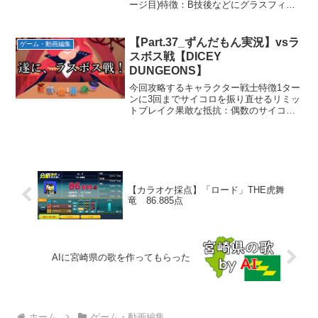
ージ目)特徴：B技後などにグラスフィー
ルド展開 物理攻撃メイン HP
半分以下で物理被ダメージ軽減(1ゲージ
目)今回登場したバディーズの特徴雨チー
【Part.37_ずんだもん実況】vsラ
ゲーム・動画編集
ムラグ...
スボス戦【DICEY
DUNGEONS】
今回攻略するキャラクター戦士特徴1ター
ンに3回までサイコロを振り直せるリミッ
トブレイク果敢な抵抗：偶数のサイコロ
を4つ振るエピソード最終決戦このエピソ
ードの追加ルール倒した敵を仲間に出来
る
【カラオケ採点】「ロード」THE虎舞
竜 86.885点
AIに宮崎県の歌を作ってもらった
ホーム
ゲーム・動画編集