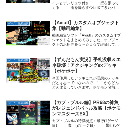
インとデンリュウ付き 壁を張って
くる 雨を降らす今回出てきたバデ
ィーズの特徴地面タイプバンバドロ：メ
インアタッカー心ゆくまで戦うぞ：自分
のA↑x1、B↑x3ゆるゆる：サポートプラス
【Aviutl】カスタムオブジェクト
ゲーム・動画編集
パワーG：全員A...
集【動画編集】
動画編集ソフト「Aviutl」のカスタムオブ
ジェクトをまとめてみました。オブジェ
クトの汎用性を☆～☆☆☆で評価してい
ます。1.集中線 ☆☆☆注目させるとき
だけでなく、接近するor接近してくる演
出にも使えそう。2.走査線 ☆古い映像
【ずんだもん実況】手札没収＆エ
ゲーム・動画編集
の演出で使...
ネ破壊！アクジキングexデッキ
【ポケポケ】
今回使用したデッキこれが理想のデッキ
だとは思っていないので、ここからどん
どん改良していきます。ポケモン名前枚
数アクジキングex2合計2グッズとサポー
ト名前枚数モンスターボール1キズぐすり
2レッドカード2ダークペンダント2オーキ
【カプ・ブルル編】PR68の雑魚
ゲーム・動画編集
ド2マーズ1ポ...
がレジェンドバトル攻略【ポケモ
ンマスターズEX】
カプ・ブルルの特徴弱点：飛行(1ゲージ
目) 毒 (2ゲージ目) 飛行(3ゲ