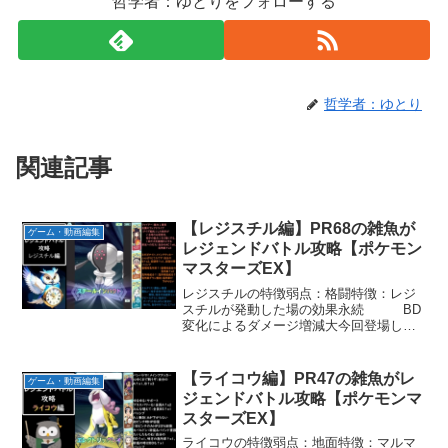
哲学者：ゆとりをフォローする
哲学者：ゆとり
関連記事
【レジスチル編】PR68の雑魚が
ゲーム・動画編集
レジェンドバトル攻略【ポケモン
マスターズEX】
レジスチルの特徴弱点：格闘特徴：レジ
スチルが発動した場の効果永続 BD
変化によるダメージ増減大今回登場した
バディーズの特徴サイトウチームファイ
アー：能力↓要員炎翼のフレアドライブ：
タイプ抵抗↓した相手がいる時のみ使用
【ライコウ編】PR47の雑魚がレ
ゲーム・動画編集
可、相手の能力↓を2...
ジェンドバトル攻略【ポケモンマ
スターズEX】
ライコウの特徴弱点：地面特徴：マルマ