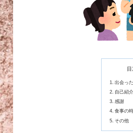
目
出会っ
自己紹
感謝
食事の
その他