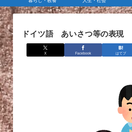
暮らし・教養
人生・社会
ドイツ語 あいさつ等の表現
X
Facebook
はてブ