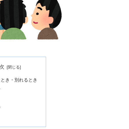
次
たとき・別れるとき
介
時