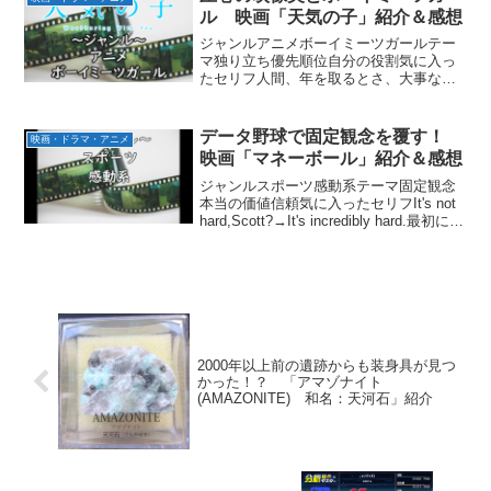
です、一番前で堂々と。裏...
ル 映画「天気の子」紹介＆感想
ジャンルアニメボーイミーツガールテー
マ独り立ち優先順位自分の役割気に入っ
たセリフ人間、年を取るとさ、大事なも
のの順番を入れ替えられなくなるんだよ
な。なんだよ・・・オレが一番・・・年
上じゃねーか・・・！気にすんなよ青
データ野球で固定観念を覆す！
映画・ドラマ・アニメ
年、世界なんてさ、どうせ元...
映画「マネーボール」紹介＆感想
ジャンルスポーツ感動系テーマ固定観念
本当の価値信頼気に入ったセリフIt's not
hard,Scott?→It's incredibly hard.最初に何
か成す者は叩かれる、常にだこの金額が
示す価値に本当の意味がある見どころハ
ッテバーグ...
2000年以上前の遺跡からも装身具が見つ
かった！？ 「アマゾナイト
(AMAZONITE) 和名：天河石」紹介