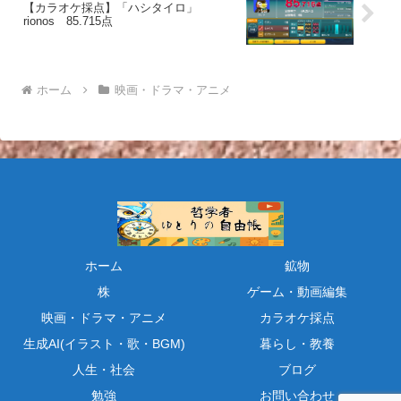
【カラオケ採点】「ハシタイロ」
rionos 85.715点
ホーム
映画・ドラマ・アニメ
ホーム
鉱物
株
ゲーム・動画編集
映画・ドラマ・アニメ
カラオケ採点
生成AI(イラスト・歌・BGM)
暮らし・教養
人生・社会
ブログ
勉強
お問い合わせ