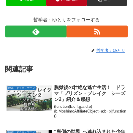
哲学者：ゆとりをフォローする
哲学者：ゆとり
関連記事
脱獄後の壮絶な逃亡生活！ ドラ
映画・ドラマ・アニメ
マ「プリズン・ブレイク シーズ
ン2」紹介＆感想
(function(b,c,f,g,a,d,e)
{b.MoshimoAffiliateObject=a;b=b||function
()
{arguments.currentScript=c.currentScript||
c.scripts;(...
“裏側の世界”へ連れ込まれた少年
映画・ドラマ・アニメ