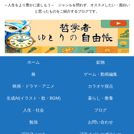
～人生をより豊かに楽しもう～ ジャンルを問わず、オススメしたい・面白い
と思ったものをご紹介するブログです。
ホーム
鉱物
株
ゲーム・動画編集
映画・ドラマ・アニメ
カラオケ採点
生成AI(イラスト・歌・BGM)
暮らし・教養
人生・社会
ブログ
勉強
お問い合わせ