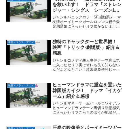
を救い出す！ ドラマ「ストレン
ジャー・シングス シーズン1」
紹介＆感想
ジャンルパニックホラーSF感動系テーマ
友情ボーイミーツガールロマンス親子愛
兄弟愛気に入ったセリフ驚かないよ、不
死身のミイラだすみません、発作が炎が
キャベツに見えるものコンパス博士だ
ろ！見どころ断片的な真実が繋がってい
独特のキャラクターと世界観！
映画・ドラマ・アニメ
く展開少年たちの友情ウィ...
映画「トリック-劇場版-」紹介＆
感想
ジャンルコメディ殺人事件テーマ盲点気
に入ったセリフ実はオレも良く知らない
んだよどんとこい！超常現象便利じゃな
いかバンナソカナ！皆様方々てめぇで調
べりゃいいじゃねぇかにせもんの何が悪
いんじゃあ！お前らのやっていること
ヒューマンドラマに重点を置いた
映画・ドラマ・アニメ
は、全部全て丸っとどこまで...
韓国版カイジ！ ドラマ「イカゲ
ーム」紹介＆感想
ジャンルマネーゲームバトルロワイアル
ヒューマンドラマテーマ裏切り罪悪感気
に入ったセリフこっちのほうが地獄だ。
ないの。ここを出る理由よ。私はいつも
人の後ろに隠れてて、人生の主役を演じ
られなかった。まともに生きてみたいん
圧巻の映像美とボーイミーツガー
映画・ドラマ・アニメ