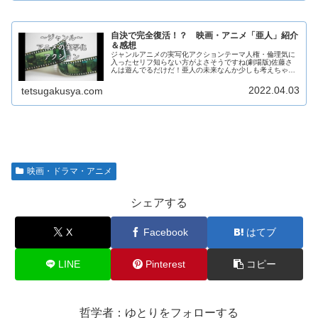
自決で完全復活！？ 映画・アニメ「亜人」紹介
＆感想
ジャンルアニメの実写化アクションテーマ人権・倫理気に
入ったセリフ知らない方がよさそうですね(劇場版)佐藤さ
んは遊んでるだけだ！亜人の未来なんか少しも考えちゃい
ない！(アニメ版)戸崎さん、新しい人生をありがとう(アニ
メ版)見どころ亜人同士の迫...
2022.04.03
tetsugakusya.com
映画・ドラマ・アニメ
シェアする
X
Facebook
はてブ
LINE
Pinterest
コピー
哲学者：ゆとりをフォローする