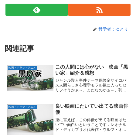
哲学者：ゆとり
関連記事
この人間には心がない 映画「黒
映画・ドラマ・アニメ
い家」紹介＆感想
ジャンル殺人事件テーマ保険金サイコパ
ス人間らしさ心理学モラル気に入ったセ
リフそうかぁ～、まだなのかぁ～。乳し
ゃぶれぇ！見どころ階段下からぬるりと
現れる殺人鬼あらすじ主人公は生命保険
会社で保険金の査定業務を担当する若
良い映画にたいてい出てる映画俳
映画・ドラマ・アニメ
槻。ある日「自殺でも保険金...
優
逆に言えば，この俳優が出てる映画はた
いてい面白いということです．レオナル
ド・ディカプリオ代表作・ウルフ・オ
ブ・ウォールストリート・タイタニッ