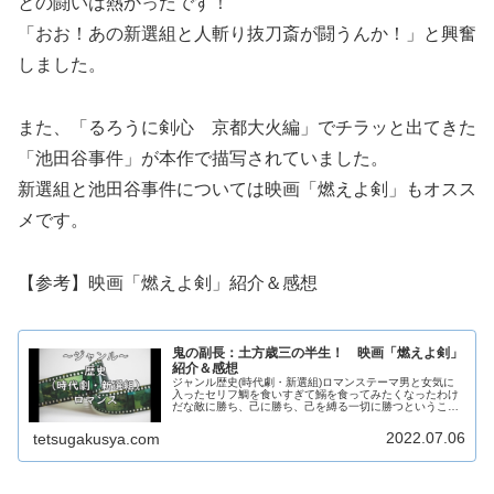
との闘いは熱かったです！
「おお！あの新選組と人斬り抜刀斎が闘うんか！」と興奮
しました。
また、「るろうに剣心 京都大火編」でチラッと出てきた
「池田谷事件」が本作で描写されていました。
新選組と池田谷事件については映画「燃えよ剣」もオスス
メです。
【参考】映画「燃えよ剣」紹介＆感想
鬼の副長：土方歳三の半生！ 映画「燃えよ剣」
紹介＆感想
ジャンル歴史(時代劇・新選組)ロマンステーマ男と女気に
入ったセリフ鯛を食いすぎて鰯を食ってみたくなったわけ
だな敵に勝ち、己に勝ち、己を縛る一切に勝つということ
だ見どころ武士の立ち居振る舞いあらすじ主人公は土方歳
三。祭りの夜に女性と恋に落ちた...
2022.07.06
tetsugakusya.com