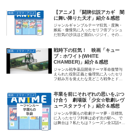
ク・シャッターアイランド・キャッチミ
ー・イフユーキャン・インセプションな
【アニメ】「闘牌伝説アカギ 闇
どブラッド・ピット代表作・ス...
映画・ドラマ・アニメ
に舞い降りた天才」紹介＆感想
ジャンルギャンブルテーマ狂気・度胸・
嫉妬・傲慢気に入ったセリフ倍プッシュ
だ狂気の沙汰ほど面白いジジイ、その牌
だ他人の金なんだから気楽に打ちゃいい
んだよ続行だ ケチな点棒 拾う気なし
人は理は避けられても偶然までは避けら
戦時下の狂気！ 映画「キュー
映画・ドラマ・アニメ
れないそんなことにはなら...
ブ：ホワイト(WHITE
CHAMBER)」紹介＆感想
ジャンル戦争薬品開発テーマ革命復讐与
えられた役割正義と倫理気に入ったセリ
フ頼み方を覚えたな見どころ戦争とドラ
ッグの歴史あらすじ目を覚ますと主人公
の女性は白い壁に囲まれた四角い部屋に
監禁されていた。女性は「クライスラー
卒業を前にそれぞれの思いをぶつ
映画・ドラマ・アニメ
博士」とその白い部屋につ...
け合う 劇場版「少女☆歌劇レヴ
ュースタァライト」紹介＆感想
ジャンル学園もの歌劇テーマ夢・目標気
に入ったセリフ列車は必ず次の駅へ、で
は舞台は？私たちは？シーズン全12話+劇
場版あらすじ2年前のトップスターを決め