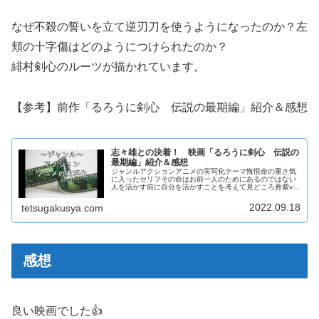
なぜ不殺の誓いを立て逆刃刀を使うようになったのか？左
頬の十字傷はどのようにつけられたのか？
緋村剣心のルーツが描かれています。
【参考】前作「るろうに剣心 伝説の最期編」紹介＆感想
志々雄との決着！ 映画「るろうに剣心 伝説の
最期編」紹介＆感想
ジャンルアクションアニメの実写化テーマ悔恨命の重さ気
に入ったセリフその命はお前一人のためにあるのではない
人を活かす前に自分を活かすことを考えて見どころ青紫vs
剣心宗次郎vs剣心飛天御剣流奥義・天翔ける竜の閃きあら
すじ前作「京都大火編」で海に...
2022.09.18
tetsugakusya.com
感想
良い映画でした👍