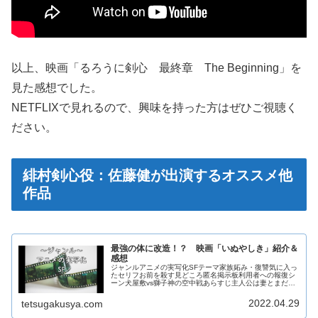
以上、映画「るろうに剣心 最終章 The Beginning」を
見た感想でした。
NETFLIXで見れるので、興味を持った方はぜひご視聴く
ださい。
緋村剣心役：佐藤健が出演するオススメ他
作品
最強の体に改造！？ 映画「いぬやしき」紹介＆
感想
ジャンルアニメの実写化SFテーマ家族妬み・復讐気に入っ
たセリフお前を殺す見どころ匿名掲示板利用者への報復シ
ーン犬屋敷vs獅子神の空中戦あらすじ主人公は妻とまだ大
学生にもなっていない子供二人を持つ中年の男。会社では
自分のミスで怒鳴られ、家族に...
2022.04.29
tetsugakusya.com