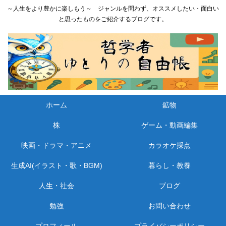
～人生をより豊かに楽しもう～ ジャンルを問わず、オススメしたい・面白い
と思ったものをご紹介するブログです。
ホーム
鉱物
株
ゲーム・動画編集
映画・ドラマ・アニメ
カラオケ採点
生成AI(イラスト・歌・BGM)
暮らし・教養
人生・社会
ブログ
勉強
お問い合わせ