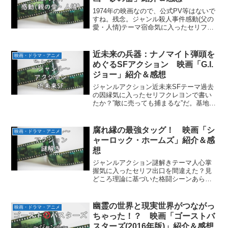
1974年の映画なので、公式PV等はないで
すね。残念。ジャンル殺人事件感動(父の
愛・人情)テーマ宿命気に入ったセリフ
「出る杭は打たれる。必ず足を引っ張る
ものが出てくる。親しそうな顔をして後
ろで蹴落とそうとしている者だってい
近未来の兵器：ナノマイト弾頭を
映画・ドラマ・アニメ
る。」「幸せなんて...
めぐるSFアクション 映画「G.I.
ジョー」紹介＆感想
ジャンルアクション近未来SFテーマ過去
の因縁気に入ったセリフクレヨンで書い
たか？”敵に売っても捕まるな”だ。基地に
戻れと命令したはずだ、だがルートは指
定していない。見どころ子役の格闘シー
ンパワースーツで車に轢かれるシーンパ
腐れ縁の最強タッグ！ 映画「シ
映画・ドラマ・アニメ
ワースーツでのチェ...
ャーロック・ホームズ」紹介＆感
想
ジャンルアクション謎解きテーマ人心掌
握気に入ったセリフ出口を間違えた？見
どころ理論に基づいた格闘シーンあらす
じ黒魔術によって5人の女性を殺害したブ
ラックウッド卿は、主人公：シャーロッ
ク・ホームズとその友人であり医師のワ
幽霊の世界と現実世界がつながっ
映画・ドラマ・アニメ
トソンの活躍によって捕...
ちゃった！？ 映画「ゴーストバ
スターズ(2016年版)」紹介＆感想