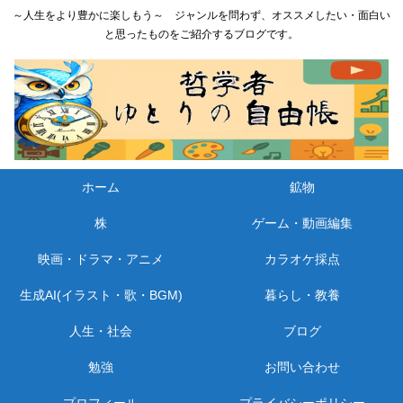
～人生をより豊かに楽しもう～ ジャンルを問わず、オススメしたい・面白い
と思ったものをご紹介するブログです。
ホーム
鉱物
株
ゲーム・動画編集
映画・ドラマ・アニメ
カラオケ採点
生成AI(イラスト・歌・BGM)
暮らし・教養
人生・社会
ブログ
勉強
お問い合わせ