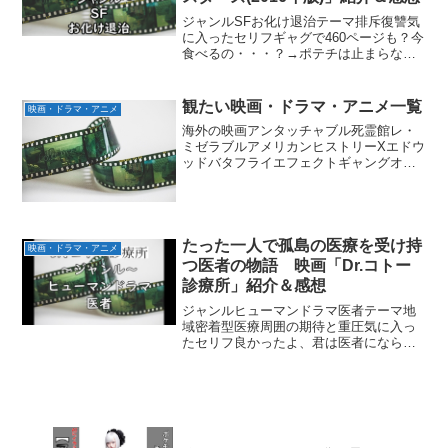
ジャンルSFお化け退治テーマ排斥復讐気
に入ったセリフギャグで460ページも？今
食べるの・・・？→ポテチは止まらな
い。いいね、テロ対策の広告みたい。→
だから不審物の通報が殺到してるのか。
だめ、死のハイタッチになる。可愛いの
観たい映画・ドラマ・アニメ一覧
映画・ドラマ・アニメ
にしろ！2040年！...
海外の映画アンタッチャブル死霊館レ・
ミゼラブルアメリカンヒストリーXエドウ
ッドバタフライエフェクトギャングオブ
ニューヨークザ・ビーチドクターストレ
ンジフィラデルフィアベイブベイブ 都
会へ行くベスト・キッドロッキーシリー
ズ海底47マイルジュマ...
たった一人で孤島の医療を受け持
映画・ドラマ・アニメ
つ医者の物語 映画「Dr.コトー
診療所」紹介＆感想
ジャンルヒューマンドラマ医者テーマ地
域密着型医療周囲の期待と重圧気に入っ
たセリフ良かったよ、君は医者にならな
くて。すまねえ、お前に医者になれと言
い続けたのは・・・オレだ。タケヒロ君
には医者になって欲しかった、けどそれ
は僕の傲慢で勝手な願望だ...