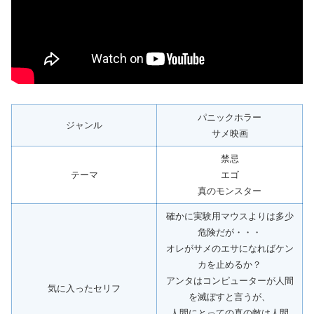
パニックホラー
ジャンル
サメ映画
禁忌
テーマ
エゴ
真のモンスター
確かに実験用マウスよりは多少
危険だが・・・
オレがサメのエサになればケン
カを止めるか？
アンタはコンピューターが人間
気に入ったセリフ
を滅ぼすと言うが、
人間にとっての真の敵は人間