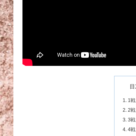
目
1
2戦
3
4