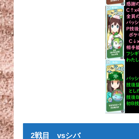
2戦目 vsシバ