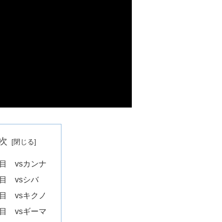
次
戦目 vsカンナ
目 vsシバ
戦目 vsキクノ
戦目 vsギーマ