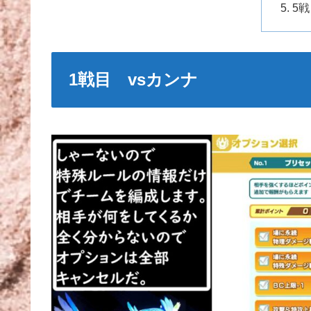
5
1戦目 vsカンナ