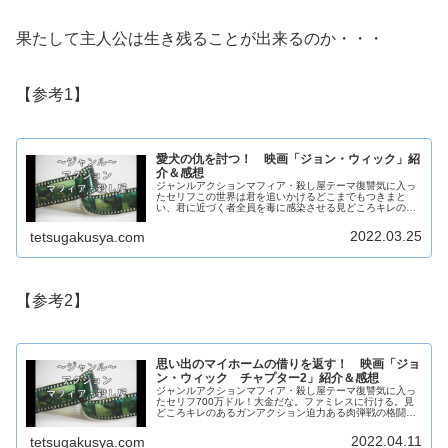
果たして主人公は生き残ることが出来るのか・・・
【参考1】
愛犬の仇を討つ！ 映画「ジョン・ウィック」紹
介＆感想
ジャンルアクションマフィア・殺し屋テーマ復讐気に入っ
たセリフこの世界は君を追いかけるどこまでもつきまと
い、君に近づく者全員を毒に感染させる見どころキレのあ
るガンアクション2人の殺し屋の友情あらすじ愛する妻を
失い主人公は絶望していたが、ある日...
2022.03.25
tetsugakusya.com
【参考2】
思い出のマイホームの借りを返す！ 映画「ジョ
ン・ウィック チャプター2」紹介＆感想
ジャンルアクションマフィア・殺し屋テーマ復讐気に入っ
たセリフ700万ドル！大金だな。ファミレスに行ける。見
どころキレのあるガンアクション迫力ある肉弾戦の格闘シ
ーンあらすじ亡くなった妻が送ってくれた愛犬の仇を前作
で討った、伝説の殺し屋ジョン・...
2022.04.11
tetsugakusya.com