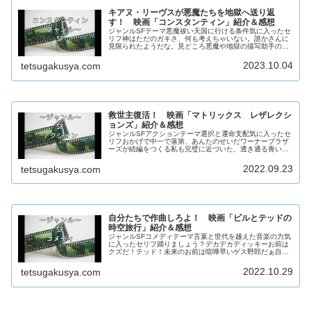
キアヌ・リーヴスが悪魔たちを地獄へ送り返
す！ 映画「コンスタンティン」紹介＆感想
ジャンルSFテーマ悪魔祓い天国に行ける条件気に入ったセ
リフ神はただのガキさ、何も考えちゃいない。誰かさんに
見限られたようだな。見どころ悪魔や地獄の描写助手の活
躍意外な黒幕(function(b,c,f,g,a,d,e){b.MoshimoA...
2023.10.04
tetsugakusya.com
救世主復活！ 映画「マトリックス レザレクシ
ョンズ」紹介＆感想
ジャンルSFアクションテーマ選択と運命支配気に入ったセ
リフおかげで中一で落第、あんたのせいだワーナーブラザ
ーズが続編をつくる私も完璧に近づいた、透き通る青い瞳
はやりすぎだ持っていないものに憧れ失うことを恐れる私
の名前はトリニティー羊のような...
2022.09.23
tetsugakusya.com
自分たちで作曲しろよ！ 映画「ビルとテッドの
時空旅行」紹介＆感想
ジャンルSFコメディテーマ言葉と世代を越えた音楽の力気
に入ったセリフ踊りましょう？デカデカディッキーお前は
クズだ！テッド！未来のお前は喧嘩早いゲス野郎だぁ自分
たちだから行動を覚えてやがる！アレハキョクデハナ
イ・・・殺してくれた(恩がある)見...
2022.10.29
tetsugakusya.com