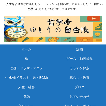
～人生をより豊かに楽しもう～ ジャンルを問わず、オススメしたい・面白い
と思ったものをご紹介するブログです。
ホーム
鉱物
株
ゲーム・動画編集
映画・ドラマ・アニメ
カラオケ採点
生成AI(イラスト・歌・BGM)
暮らし・教養
人生・社会
ブログ
勉強
お問い合わせ