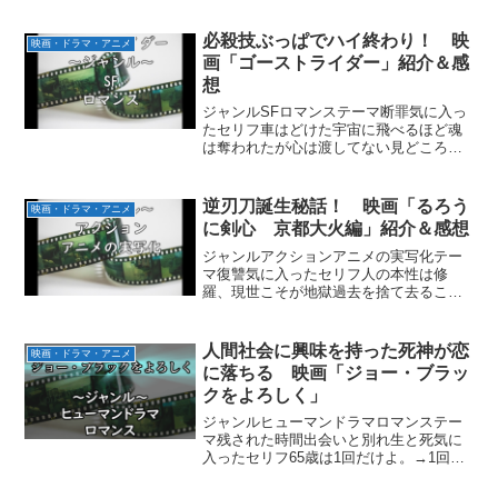
必殺技ぶっぱでハイ終わり！ 映
映画・ドラマ・アニメ
画「ゴーストライダー」紹介＆感
想
ジャンルSFロマンステーマ断罪気に入っ
たセリフ車はどけた宇宙に飛べるほど魂
は奪われたが心は渡してない見どころ清
掃員の窓拭きのシーンサン・ヴェンガン
ザの契約書の隠し場所墓守の正体あらす
じ主人公はバイクスタントの天才：ジョ
逆刃刀誕生秘話！ 映画「るろう
映画・ドラマ・アニメ
ニー・ブレイズ。若い頃...
に剣心 京都大火編」紹介＆感想
ジャンルアクションアニメの実写化テー
マ復讐気に入ったセリフ人の本性は修
羅、現世こそが地獄過去を捨て去ること
は誰にもできない見どころ逆刃刀誕生秘
話宗次郎vs剣心あらすじ幕末、剣心同様
人斬りとして暗躍した志々雄真実は、口
人間社会に興味を持った死神が恋
映画・ドラマ・アニメ
封じのため政府に裏切られ...
に落ちる 映画「ジョー・ブラッ
クをよろしく」
ジャンルヒューマンドラマロマンステー
マ残された時間出会いと別れ生と死気に
入ったセリフ65歳は1回だけよ。→1回で
たくさんだ。心をオープンに、いつか稲
妻に打たれる。男と女の関係なんてそん