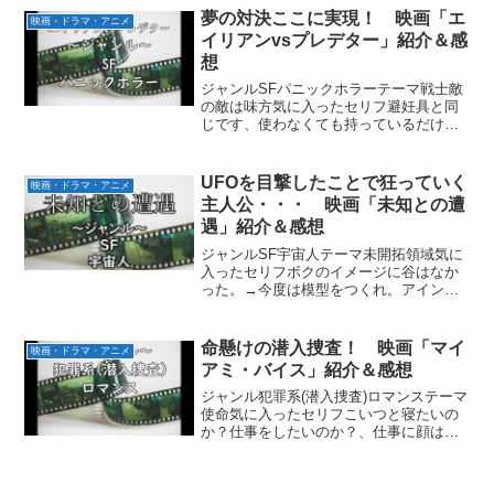
なもんさ、永遠はない。舌を切られた？
夢の対決ここに実現！ 映画「エ
映画・ドラマ・アニメ
今朝はよく喋ったのに...
イリアンvsプレデター」紹介＆感
想
ジャンルSFパニックホラーテーマ戦士敵
の敵は味方気に入ったセリフ避妊具と同
じです、使わなくても持っているだけで
安心だから。最後にお父さんの心に残っ
たのは苦痛じゃない、4000mの頂で娘と
飲んだシャンパンの味だ。分かる方がど
UFOを目撃したことで狂っていく
映画・ドラマ・アニメ
うかしてる、モーセ...
主人公・・・ 映画「未知との遭
遇」紹介＆感想
ジャンルSF宇宙人テーマ未開拓領域気に
入ったセリフボクのイメージに谷はなか
った。→今度は模型をつくれ。アインシ
ュタインの言った通りだ。→彼も宇宙人
かもしれん。見どころ宇宙人と音でコミ
ュニケーションを取るシーンあらすじ主
命懸けの潜入捜査！ 映画「マイ
映画・ドラマ・アニメ
人公は電気工事士のロイ...
アミ・バイス」紹介＆感想
ジャンル犯罪系(潜入捜査)ロマンステーマ
使命気に入ったセリフこいつと寝たいの
か？仕事をしたいのか？、仕事に顔は関
係ないだろう見どころ情報漏洩元を特定
するトリックあらすじ主人公たちを含む
マイアミ警察が売春のおとり捜査中に仲