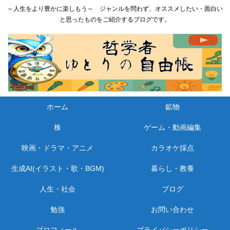
～人生をより豊かに楽しもう～ ジャンルを問わず、オススメしたい・面白い
と思ったものをご紹介するブログです。
ホーム
鉱物
株
ゲーム・動画編集
映画・ドラマ・アニメ
カラオケ採点
生成AI(イラスト・歌・BGM)
暮らし・教養
人生・社会
ブログ
勉強
お問い合わせ