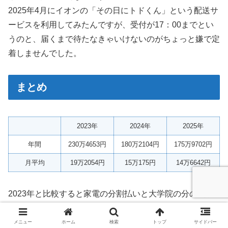
2025年4月にイオンの「その日にトドくん」という配送サ
ービスを利用してみたんですが、受付が17：00までとい
うのと、届くまで待たなきゃいけないのがちょっと嫌で定
着しませんでした。
まとめ
2023年
2024年
2025年
年間
230万4653円
180万2104円
175万9702円
月平均
19万2054円
15万175円
14万6642円
2023年と比較すると家電の分割払いと大学院の分の奨学
金完済などで年間出費額がグンと減りました！嬉しい😊
メニュー
ホーム
検索
トップ
サイドバー