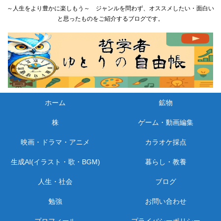
～人生をより豊かに楽しもう～ ジャンルを問わず、オススメしたい・面白い
と思ったものをご紹介するブログです。
ホーム
鉱物
株
ゲーム・動画編集
映画・ドラマ・アニメ
カラオケ採点
生成AI(イラスト・歌・BGM)
暮らし・教養
人生・社会
ブログ
勉強
お問い合わせ