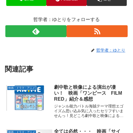
哲学者：ゆとりをフォローする
哲学者：ゆとり
関連記事
劇中歌と映像による演出が凄
映画・ドラマ・アニメ
い！ 映画「ワンピース FILM
RED」紹介＆感想
ジャンル能力バトル海賊テーマ理想エゴ
イズム思い込み気に入ったセリフすいま
せんっ！見どころ劇中歌と映像による演
出シャンクスの思いあらすじ世は正に大
海賊時代。海賊たちに略奪を繰り返され
る人々は苦しい日々を送っていたが、ウ
全ては必然・・・ 映画「サイ
映画・ドラマ・アニメ