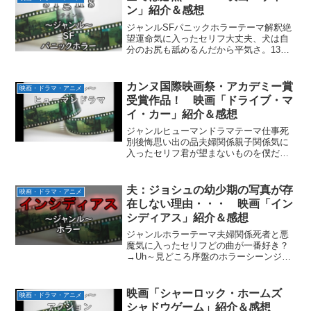
タという女性の歌声に救わ...
ン」紹介＆感想
ジャンルSFパニックホラーテーマ解釈絶
望運命気に入ったセリフ大丈夫、犬は自
分のお尻も舐めるんだから平気さ。13回
目だ！！！薬局のトレイシーには近づか
ない方が良い、分かったね？神に祈るな
んて時間の無駄だ。見どころ三人そろっ
カンヌ国際映画祭・アカデミー賞
映画・ドラマ・アニメ
てアルミホイルの帽子...
受賞作品！ 映画「ドライブ・マ
イ・カー」紹介＆感想
ジャンルヒューマンドラマテーマ仕事死
別後悔思い出の品夫婦関係親子関係気に
入ったセリフ君が望まないものを僕だけ
望んでも仕方ないよ。君は自分を上手く
コントロールできない、社会人としては
失格だ、でも役者としては必ずしもそう
夫：ジョシュの幼少期の写真が存
映画・ドラマ・アニメ
じゃない。恐ろしいことが...
在しない理由・・・ 映画「イン
シディアス」紹介＆感想
ジャンルホラーテーマ夫婦関係死者と悪
魔気に入ったセリフどの曲が一番好き？
→Uh～見どころ序盤のホラーシーンジョ
シュの幼少期の写真が存在しない理由あ
らすじ幼い子供達3人と新居に引っ越して
きたランバート一家。引っ越して間もな
映画「シャーロック・ホームズ
映画・ドラマ・アニメ
く本が勝手に落ちたり...
シャドウゲーム」紹介＆感想