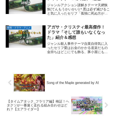
ジャンルアクション謎解きテーマ天網恢
恢(てんもうかいかい)＊悪は必ず滅びるこ
と気に入ったセリフ「孤独に死ぬ方がマ
シだ。結婚地獄で苦しむより。」「ある2
つの国の間で問題が起きている。一応名
前は伏せる。フランス語を話す国とドイ
アガサ・クリスティ最高傑作！
映画・ドラマ・アニメ
ツ語を話す国だ。」...
ドラマ「そして誰もいなくなっ
た」紹介＆感想
ジャンル殺人事件テーマ自業自得気に入
ったセリフ愛はお金のかかる道楽だもの
金持ちはどこにでも飾る、豚小屋にもシ
ャンデリアだ質素な暮らしで十分だった
見どころ犯人の独白とオチシーズン全3話
(約60分/話)あらすじオーエン夫妻と呼ば
れる謎の資産家か...
Song of the Maple generated by AI
【タイムアタック_フラリア編】検証！ヘ
タクソが一番速く走れる組み合わせはど
れ？【エアライダー】