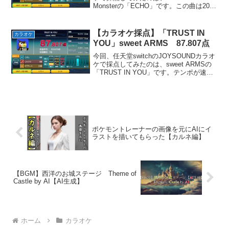
Monsterの「ECHO」です。この曲は2019
年に発売された、これまで頑張ってきた
人を鼓舞するようなカッコイイ曲です。
お気に入りのパートは「目...
【カラオケ採点】「TRUST IN
カラオケ
YOU」sweet ARMS 87.807点
今回、任天堂switchのJOYSOUNDカラオ
ケで採点してみたのは、sweet ARMSの
「TRUST IN YOU」です。テンポが速い
ので全国平均点は低めですね。この曲は
アニメ「デート・ア・ライブⅡ」のOPテ
ーマとして使用されました。高...
ポケモントレーナーの画像を元にAIにイ
ラストを描いてもらった【カルネ編】
【BGM】西洋のお城ステージ Theme of
Castle by AI【AI生成】
ホーム
カラオケ