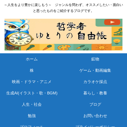
～人生をより豊かに楽しもう～ ジャンルを問わず、オススメしたい・面白い
と思ったものをご紹介するブログです。
ホーム
鉱物
株
ゲーム・動画編集
映画・ドラマ・アニメ
カラオケ採点
生成AI(イラスト・歌・BGM)
暮らし・教養
人生・社会
ブログ
勉強
お問い合わせ