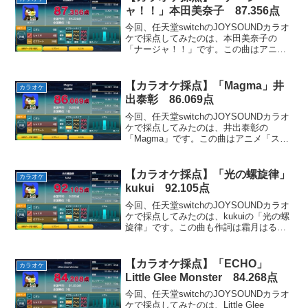
ャ！！」本田美奈子 87.356点
今回、任天堂switchのJOYSOUNDカラオ
ケで採点してみたのは、本田美奈子の
「ナージャ！！」です。この曲はアニメ
「明日のナージャ」のOPテーマとして使
用されました。「時には悲しいこともあ
るけれど、みんなで平和な世界を大事に
【カラオケ採点】「Magma」井
カラオケ
しよう」とい...
出泰彰 86.069点
今回、任天堂switchのJOYSOUNDカラオ
ケで採点してみたのは、井出泰彰の
「Magma」です。この曲はアニメ「スク
ライド」の挿入歌として使用されまし
た。どうすべきか迷っている人を鼓舞す
るような、激しくてカッコイイ曲です。
【カラオケ採点】「光の螺旋律」
カラオケ
お気に入りのパ...
kukui 92.105点
今回、任天堂switchのJOYSOUNDカラオ
ケで採点してみたのは、kukuiの「光の螺
旋律」です。この曲も作詞は霜月はるか
みたいです。この曲はアニメ「ローゼン
メイデン トロイメント」のEDテーマと
して使用されました。優しい光に包み込
【カラオケ採点】「ECHO」
カラオケ
まれ...
Little Glee Monster 84.268点
今回、任天堂switchのJOYSOUNDカラオ
ケで採点してみたのは、Little Glee