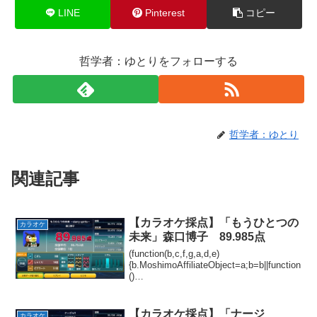
LINE
Pinterest
コピー
哲学者：ゆとりをフォローする
哲学者：ゆとり
関連記事
【カラオケ採点】「もうひとつの
カラオケ
未来」森口博子 89.985点
(function(b,c,f,g,a,d,e)
{b.MoshimoAffiliateObject=a;b=b||function
()
{arguments.currentScript=c.currentScript||
c.scripts;(...
【カラオケ採点】「ナージ
カラオケ