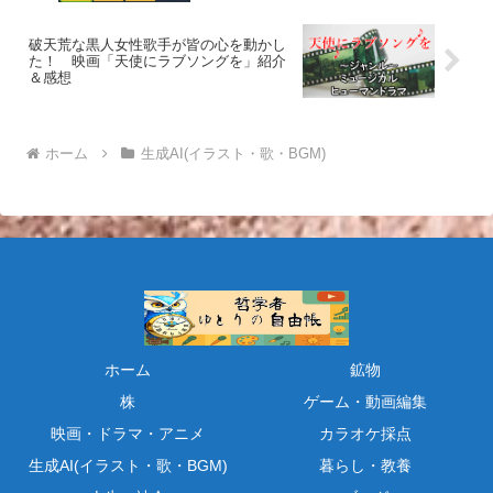
破天荒な黒人女性歌手が皆の心を動かし
た！ 映画「天使にラブソングを」紹介
＆感想
ホーム
生成AI(イラスト・歌・BGM)
ホーム
鉱物
株
ゲーム・動画編集
映画・ドラマ・アニメ
カラオケ採点
生成AI(イラスト・歌・BGM)
暮らし・教養