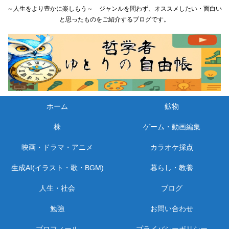
～人生をより豊かに楽しもう～ ジャンルを問わず、オススメしたい・面白い
と思ったものをご紹介するブログです。
ホーム
鉱物
株
ゲーム・動画編集
映画・ドラマ・アニメ
カラオケ採点
生成AI(イラスト・歌・BGM)
暮らし・教養
人生・社会
ブログ
勉強
お問い合わせ