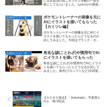
に宮沢賢治の雨ニモマケズ手帳の一節を
歌にしてもらいました。Lyricsかの肺炎の
虫の息を思え汝に恰も相当するは ただ
かの状態のみ他はみな 過分の恩恵と知
れ(あの肺炎で虫の息になっている状態を
ポケモントレーナーの画像を元に
生成AI(イラスト・歌・BGM)
思い起こ...
AIにイラストを描いてもらった
【カミツレ編】
ポケモントレーナーの画像を元にAIにイ
ラストを描いてもらったらどうなるのか
試してみました。今回はブラック・ホワ
イトのライモンシティジムリーダー：カ
ミツレ編です。カミツレ(BW)写実風マン
ガ風カミツレ(BW2)写実風マンガ風カミ
有名な諺(ことわざ)や慣用句でAI
生成AI(イラスト・歌・BGM)
ツレ(マジコス...
にイラストを描いてもらった
有名な諺(ことわざ)や慣用句でAIにイラス
トを描いてもらったらどうなるか試して
みました。条件(プロンプトなど)今回使用
したAIイラスト生成ツール：Stable
Diffusion写実風のモデルデータ：
chilloutmixマンガ風のモデルデ...
【カラオケ採点】「Automatic」宇多田ヒ
カル 86.052点