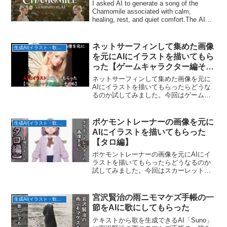
I asked AI to generate a song of the
Chamomile associated with calm,
healing, rest, and quiet comfort.The AI
called ‘Sun...
ネットサーフィンして集めた画像
生成AI(イラスト・歌・BGM)
を元にAIにイラストを描いてもら
った【ゲームキャラクター編その
6】
ネットサーフィンして集めた画像を元に
AIにイラストを描いてもらったらどうな
るのか試してみました。今回はゲームの
キャラクター編その6です。条件(プロン
プトなど)今回使用したAIイラスト生成ツ
ール：Stable Diffusion写実風のモデル...
ポケモントレーナーの画像を元に
生成AI(イラスト・歌・BGM)
AIにイラストを描いてもらった
【タロ編】
ポケモントレーナーの画像を元にAIにイ
ラストを描いてもらったらどうなるのか
試してみました。今回はスカーレット・
バイオレットのブルベリーグ四天王：タ
ロ編です。通常コスチューム写実風マン
ガ風シーズン25コスチューム写実風マン
宮沢賢治の雨ニモマケズ手帳の一
生成AI(イラスト・歌・BGM)
ガ風
節をAIに歌にしてもらった
テキストから歌を生成できるAI「Suno」