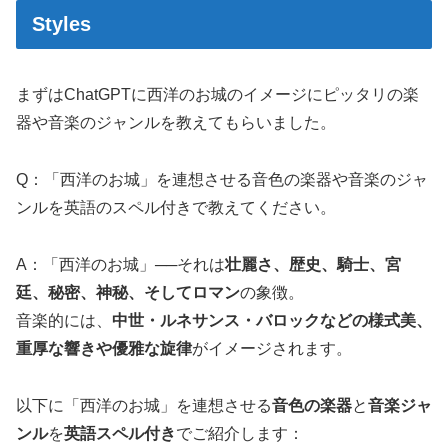
Styles
まずはChatGPTに西洋のお城のイメージにピッタリの楽
器や音楽のジャンルを教えてもらいました。
Q：「西洋のお城」を連想させる音色の楽器や音楽のジャ
ンルを英語のスペル付きで教えてください。
A：「西洋のお城」──それは
壮麗さ、歴史、騎士、宮
廷、秘密、神秘、そしてロマン
の象徴。
音楽的には、
中世・ルネサンス・バロックなどの様式美、
重厚な響きや優雅な旋律
がイメージされます。
以下に「西洋のお城」を連想させる
音色の楽器
と
音楽ジャ
ンル
を
英語スペル付き
でご紹介します：