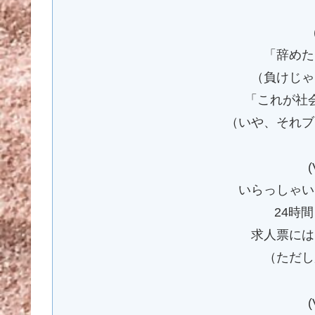
「辞めた
（負けじゃ
「これが社
（いや、それブ
(
いらっしゃい
24時
求人票には
（ただし
(