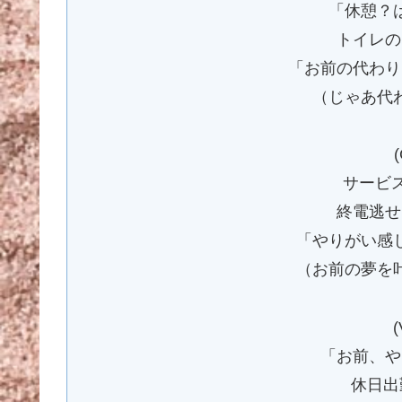
「休憩？
トイレの
「お前の代わり
（じゃあ代
(
サービ
終電逃せ
「やりがい感
（お前の夢を
(
「お前、や
休日出