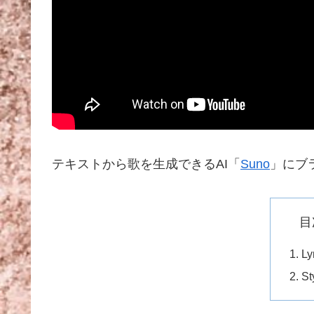
テキストから歌を生成できるAI「
Suno
」にブ
目
Ly
St