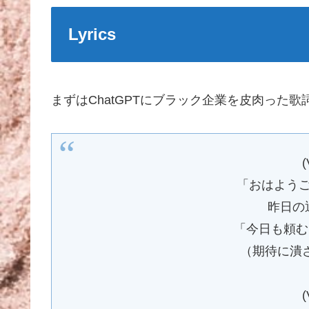
Lyrics
まずはChatGPTにブラック企業を皮肉った
(
「おはようご
昨日の
「今日も頼む
（期待に潰
(