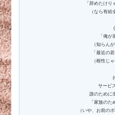
「辞めたけり
（なら有給
「俺が
（知らんが
「最近の若
（根性じゃ
(
サービ
誰のために
「家族のた
（いや、お前のボ