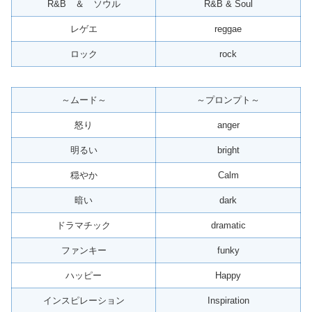
R&B ＆ ソウル
R&B & Soul
レゲエ
reggae
ロック
rock
～ムード～
～プロンプト～
怒り
anger
明るい
bright
穏やか
Calm
暗い
dark
ドラマチック
dramatic
ファンキー
funky
ハッピー
Happy
インスピレーション
Inspiration