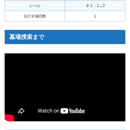
レベル
ネス：1→2
合計全滅回数
1
墓場捜索まで