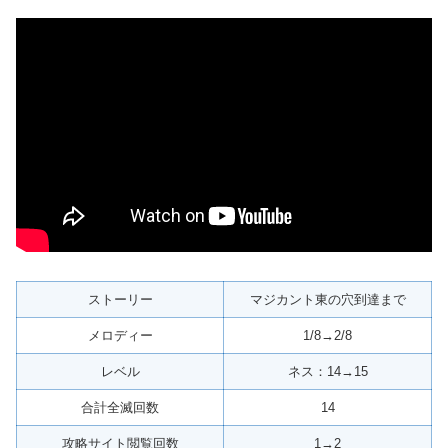
ストーリー
マジカント東の穴到達まで
メロディー
1/8→2/8
レベル
ネス：14→15
合計全滅回数
14
攻略サイト閲覧回数
1→2