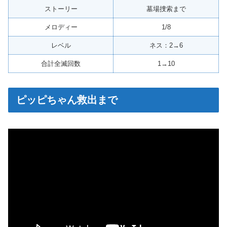
ストーリー
墓場捜索まで
メロディー
1/8
レベル
ネス：2→6
合計全滅回数
1→10
ピッピちゃん救出まで