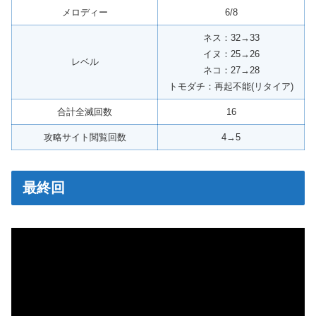
メロディー
6/8
ネス：32→33
イヌ：25→26
レベル
ネコ：27→28
トモダチ：再起不能(リタイア)
合計全滅回数
16
攻略サイト閲覧回数
4→5
最終回