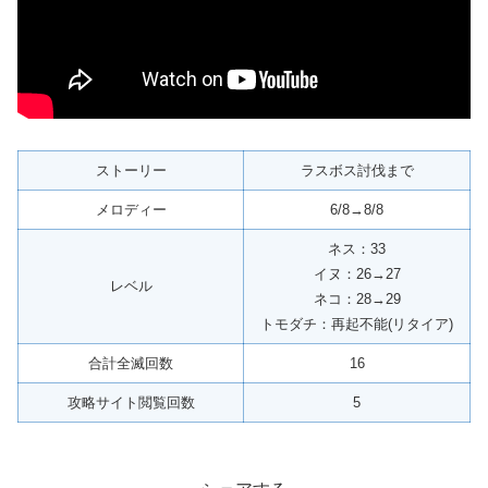
ストーリー
ラスボス討伐まで
メロディー
6/8→8/8
ネス：33
イヌ：26→27
レベル
ネコ：28→29
トモダチ：再起不能(リタイア)
合計全滅回数
16
攻略サイト閲覧回数
5