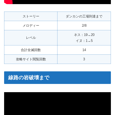
ストーリー
ダンカンの工場到達まで
メロディー
2/8
ネス：19→20
レベル
イヌ：1→5
合計全滅回数
14
攻略サイト閲覧回数
3
線路の岩破壊まで