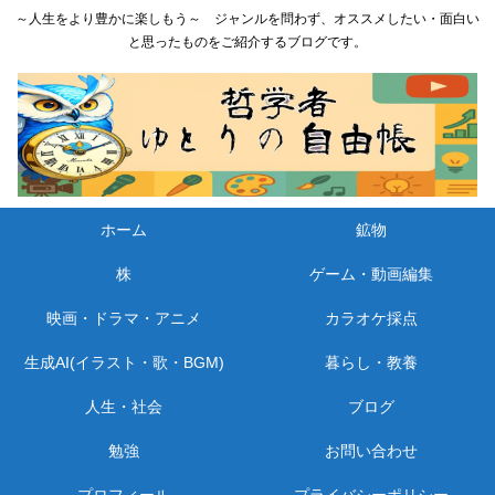
～人生をより豊かに楽しもう～ ジャンルを問わず、オススメしたい・面白い
と思ったものをご紹介するブログです。
ホーム
鉱物
株
ゲーム・動画編集
映画・ドラマ・アニメ
カラオケ採点
生成AI(イラスト・歌・BGM)
暮らし・教養
人生・社会
ブログ
勉強
お問い合わせ