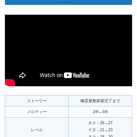
ストーリー
幽霊屋敷探索完了まで
メロディー
2/8→3/8
ネス：26→27
レベル
イヌ：21→23
ネコ：18→20