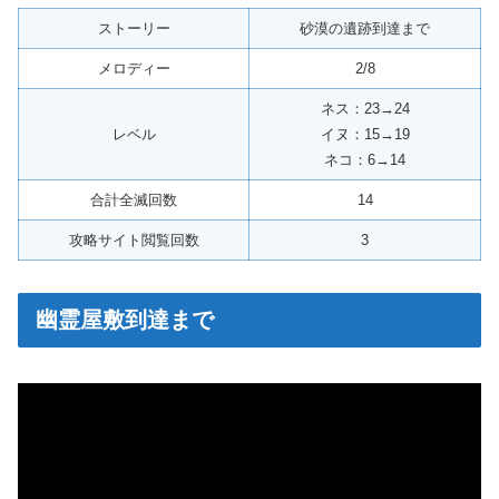
ストーリー
砂漠の遺跡到達まで
メロディー
2/8
ネス：23→24
レベル
イヌ：15→19
ネコ：6→14
合計全滅回数
14
攻略サイト閲覧回数
3
幽霊屋敷到達まで