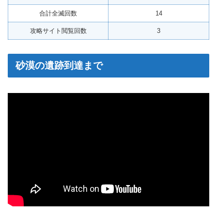
合計全滅回数
14
攻略サイト閲覧回数
3
砂漠の遺跡到達まで