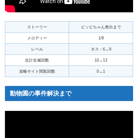
ストーリー
ピッピちゃん救出まで
メロディー
1/8
レベル
ネス：6→9
合計全滅回数
10→13
攻略サイト閲覧回数
0→1
動物園の事件解決まで