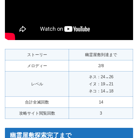
ストーリー
幽霊屋敷到達まで
メロディー
2/8
ネス：24→26
レベル
イヌ：19→21
ネコ：14→18
合計全滅回数
14
攻略サイト閲覧回数
3
幽霊屋敷探索完了まで