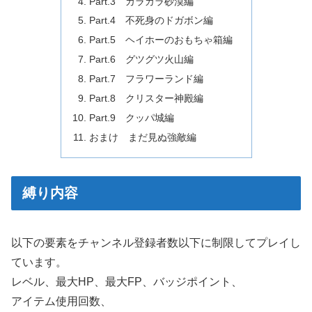
Part.3 カラカラ砂漠編
Part.4 不死身のドガボン編
Part.5 ヘイホーのおもちゃ箱編
Part.6 グツグツ火山編
Part.7 フラワーランド編
Part.8 クリスター神殿編
Part.9 クッパ城編
おまけ まだ見ぬ強敵編
縛り内容
以下の要素をチャンネル登録者数以下に制限してプレイし
ています。
レベル、最大HP、最大FP、バッジポイント、
アイテム使用回数、