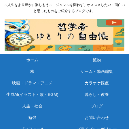
～人生をより豊かに楽しもう～ ジャンルを問わず、オススメしたい・面白い
と思ったものをご紹介するブログです。
ホーム
鉱物
株
ゲーム・動画編集
映画・ドラマ・アニメ
カラオケ採点
生成AI(イラスト・歌・BGM)
暮らし・教養
人生・社会
ブログ
勉強
お問い合わせ