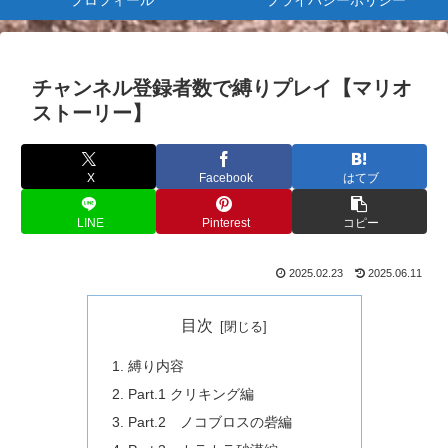
プロフィール
プライバシーポリシー
チャンネル登録者数で縛りプレイ【マリオ
ストーリー】
X
Facebook
はてブ
LINE
Pinterest
コピー
2025.02.23
2025.06.11
目次
縛り内容
Part.1 クリキング編
Part.2 ノコブロスの砦編