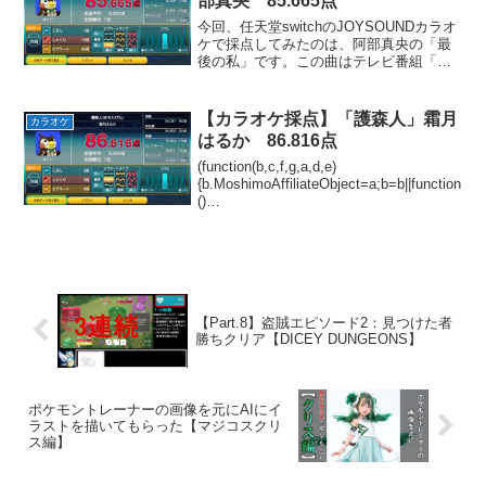
部真央 85.665点
今回、任天堂switchのJOYSOUNDカラオ
ケで採点してみたのは、阿部真央の「最
後の私」です。この曲はテレビ番組「カ
ウントダウンTV」のOPテーマとして使
用されました。叶わなかった片想いにつ
いて歌った、物悲しい雰囲気の曲です。
【カラオケ採点】「護森人」霜月
カラオケ
お気に入り...
はるか 86.816点
(function(b,c,f,g,a,d,e)
{b.MoshimoAffiliateObject=a;b=b||function
()
{arguments.currentScript=c.currentScript||
c.scripts;(...
【Part.8】盗賊エピソード2：見つけた者
勝ちクリア【DICEY DUNGEONS】
ポケモントレーナーの画像を元にAIにイ
ラストを描いてもらった【マジコスクリ
ス編】