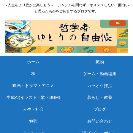
～人生をより豊かに楽しもう～ ジャンルを問わず、オススメしたい・面白い
と思ったものをご紹介するブログです。
ホーム
鉱物
株
ゲーム・動画編集
映画・ドラマ・アニメ
カラオケ採点
生成AI(イラスト・歌・BGM)
暮らし・教養
人生・社会
ブログ
勉強
お問い合わせ