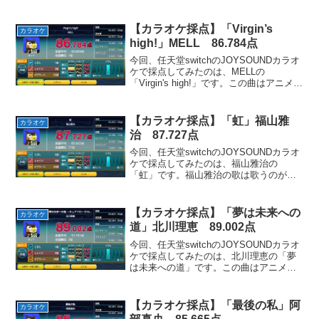
シャナⅡ」のEDテーマに使用されまし
た。川田まみの曲の中ではこの曲が一番
のお気に入りです。採点も90点超えたの
【カラオケ採点】「Virgin’s
カラオケ
で大変満...
high!」MELL 86.784点
今回、任天堂switchのJOYSOUNDカラオ
ケで採点してみたのは、MELLの
「Virgin's high!」です。この曲はアニメ
「スカイガールズ」のOPテーマとして使
用されました。テンポが良くてカッコイ
イ曲です。お気に入りのパートは「骨...
【カラオケ採点】「虹」福山雅
カラオケ
治 87.727点
今回、任天堂switchのJOYSOUNDカラオ
ケで採点してみたのは、福山雅治の
「虹」です。福山雅治の歌は歌うのが難
しく、相変わらず音程がめちゃくちゃで
すが、「桜坂」よりは上手に歌えまし
た。😁この曲はドラマ「ウォーターボー
【カラオケ採点】「夢は未来への
カラオケ
イズ2」の主題歌だ...
道」北川理恵 89.002点
今回、任天堂switchのJOYSOUNDカラオ
ケで採点してみたのは、北川理恵の「夢
は未来への道」です。この曲はアニメ
「Go！プリンセスプリキュア」のEDテー
マとして使用されました。少しミュージ
カルっぽい要素もある、元気の出る曲で
【カラオケ採点】「最後の私」阿
カラオケ
す。お気に...