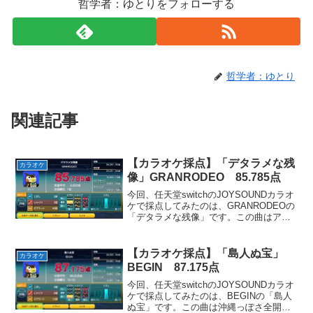
哲学者：ゆとりをフォローする
哲学者：ゆとり
関連記事
【カラオケ採点】「デタラメな残
カラオケ
像」GRANRODEO 85.785点
今回、任天堂switchのJOYSOUNDカラオ
ケで採点してみたのは、GRANRODEOの
「デタラメな残像」です。この曲はアニ
メ「BLASSREITER」のOPテーマとして
使用されました。ビブラートが気持ちい
い、ヘヴィメタ風のカッコイイ曲で...
【カラオケ採点】「島人ぬ宝」
カラオケ
BEGIN 87.175点
今回、任天堂switchのJOYSOUNDカラオ
ケで採点してみたのは、BEGINの「島人
ぬ宝」です。この曲は沖縄っぽさ全開の