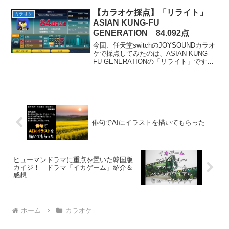
をONE OK ROCKが歌っているので、久
しぶりに歌いたくなりまし...
【カラオケ採点】「リライト」
カラオケ
ASIAN KUNG-FU
GENERATION 84.092点
今回、任天堂switchのJOYSOUNDカラオ
ケで採点してみたのは、ASIAN KUNG-
FU GENERATIONの「リライト」です。
この曲はサビのシャウトが気持ちいい曲
です。お気に入りのパートはやっぱりサ
ビの「消して～！」から「忘れら...
俳句でAIにイラストを描いてもらった
ヒューマンドラマに重点を置いた韓国版
カイジ！ ドラマ「イカゲーム」紹介＆
感想
ホーム
カラオケ