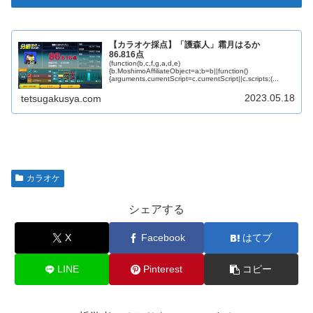
【カラオケ採点】「護森人」霜月はるか
86.816点
(function(b,c,f,g,a,d,e)
{b.MoshimoAffiliateObject=a;b=b||function()
{arguments.currentScript=c.currentScript||c.scripts;(...
2023.05.18
tetsugakusya.com
カラオケ
シェアする
X
Facebook
はてブ
LINE
Pinterest
コピー