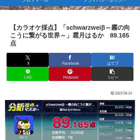
プロフィール
プライバシーポリシー
【カラオケ採点】「schwarzweiβ～霧の向
こうに繋がる世界～」霜月はるか 89.165
点
X
Facebook
はてブ
LINE
Pinterest
コピー
2023.09.14