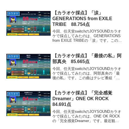
楽しい雰囲気の中に、ちょっと切なさも
感じさせる曲です。全体的に好きな曲で
すが、特にお気に入りのパートは「そ
【カラオケ採点】「涙」
カラオケ
い！そい！...
GENERATIONS from EXILE
TRIBE 88.754点
今回、任天堂switchのJOYSOUNDカラオ
ケで採点してみたのは、GENERATIONS
from EXILE TRIBEの「涙」です。この曲
は恋人と別れてしまった人が告白した日
のことを思い出しているシチュエーショ
ンを歌った、せつない曲...
【カラオケ採点】「最後の私」阿
カラオケ
部真央 85.665点
今回、任天堂switchのJOYSOUNDカラオ
ケで採点してみたのは、阿部真央の「最
後の私」です。この曲はテレビ番組「カ
ウントダウンTV」のOPテーマとして使
用されました。叶わなかった片想いにつ
いて歌った、物悲しい雰囲気の曲です。
【カラオケ採点】「完全感覚
カラオケ
お気に入り...
Dreamer」ONE OK ROCK
84.691点
今回、任天堂switchのJOYSOUNDカラオ
ケで採点してみたのは、ONE OK ROCK
の「完全感覚Dreamer」です。最近観て
いる映画「るろうに剣心」シリーズのED