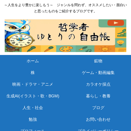
～人生をより豊かに楽しもう～ ジャンルを問わず、オススメしたい・面白い
と思ったものをご紹介するブログです。
ホーム
鉱物
株
ゲーム・動画編集
映画・ドラマ・アニメ
カラオケ採点
生成AI(イラスト・歌・BGM)
暮らし・教養
人生・社会
ブログ
勉強
お問い合わせ