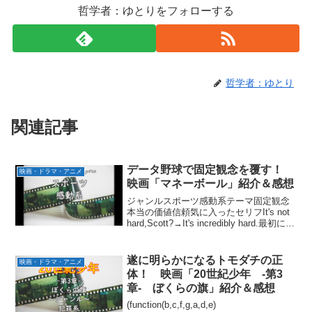
哲学者：ゆとりをフォローする
哲学者：ゆとり
関連記事
データ野球で固定観念を覆す！
映画・ドラマ・アニメ
映画「マネーボール」紹介＆感想
ジャンルスポーツ感動系テーマ固定観念
本当の価値信頼気に入ったセリフIt's not
hard,Scott?→It's incredibly hard.最初に何
か成す者は叩かれる、常にだこの金額が
示す価値に本当の意味がある見どころハ
ッテバーグ...
遂に明らかになるトモダチの正
映画・ドラマ・アニメ
体！ 映画「20世紀少年 -第3
章- ぼくらの旗」紹介＆感想
(function(b,c,f,g,a,d,e)