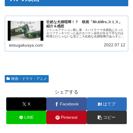
壮絶な夫婦喧嘩！？ 映画「Mr.&Mrs.スミス」
紹介＆感想
ジャンルアクション殺し屋・スパイテーマ夫婦気に入った
セリフラッキーだったあのカーテン反吐が出る下手なのは
料理だけじゃないな見どころ壮絶な夫婦喧嘩(?)あらすじス
ミス夫妻は一般人を装っているが実は二人ともプロの殺し
屋。お互いにそのことを隠して...
2022.07.12
tetsugakusya.com
映画・ドラマ・アニメ
シェアする
X
Facebook
はてブ
LINE
Pinterest
コピー