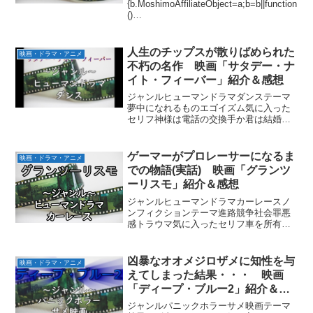
{b.MoshimoAffiliateObject=a;b=b||function
()
{arguments.currentScript=c.currentScript||
c.scripts;(...
人生のチップスが散りばめられた
映画・ドラマ・アニメ
不朽の名作 映画「サタデー・ナ
イト・フィーバー」紹介＆感想
ジャンルヒューマンドラマダンステーマ
夢中になれるものエゴイズム気に入った
セリフ神様は電話の交換手か君は結婚の
ことしか考えてないんだ、退屈したよブ
ルックリンだからってそう軽蔑するな、
地獄じゃない年を取れば何も感じなくな
ゲーマーがプロレーサーになるま
映画・ドラマ・アニメ
る自分が正しいと思ったこ...
での物語(実話) 映画「グランツ
ーリスモ」紹介＆感想
ジャンルヒューマンドラマカーレースノ
ンフィクションテーマ進路競争社会罪悪
感トラウマ気に入ったセリフ車を所有し
ても道の先には感動も夢も冒険もないの
です。他の奴らと変わらない、抜き去る
だけさ。脚を使うのは冷蔵庫からレンチ
凶暴なオオメジロザメに知性を与
映画・ドラマ・アニメ
ン食品を取るときだけか？...
えてしまった結果・・・ 映画
「ディープ・ブルー2」紹介＆感
想
ジャンルパニックホラーサメ映画テーマ