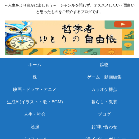
～人生をより豊かに楽しもう～ ジャンルを問わず、オススメしたい・面白い
と思ったものをご紹介するブログです。
ホーム
鉱物
株
ゲーム・動画編集
映画・ドラマ・アニメ
カラオケ採点
生成AI(イラスト・歌・BGM)
暮らし・教養
人生・社会
ブログ
勉強
お問い合わせ