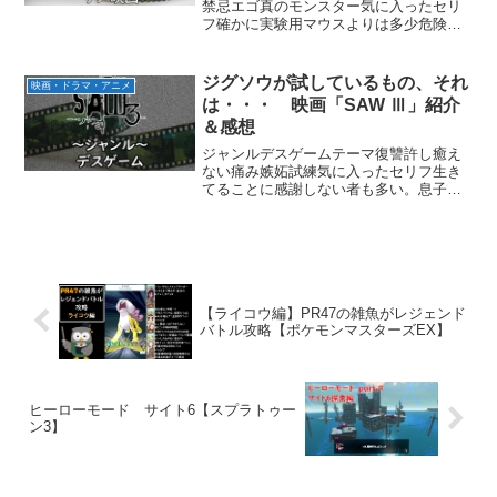
禁忌エゴ真のモンスター気に入ったセリ
フ確かに実験用マウスよりは多少危険だ
が・・・オレがサメのエサになればケン
カを止めるか？アンタはコンピューター
が人間を滅ぼすと言うが、人間にとって
ジグソウが試しているもの、それ
映画・ドラマ・アニメ
の真の敵は人間だ！サメは...
は・・・ 映画「SAW Ⅲ」紹介
＆感想
ジャンルデスゲームテーマ復讐許し癒え
ない痛み嫉妬試練気に入ったセリフ生き
てることに感謝しない者も多い。息子の
ことは本当に気の毒だった、だがこれだ
けはハッキリ言える、例え500年の懲役や
死刑を与えても、その痛みは消えないん
だ。生きようとする者...
【ライコウ編】PR47の雑魚がレジェンド
バトル攻略【ポケモンマスターズEX】
ヒーローモード サイト6【スプラトゥー
ン3】