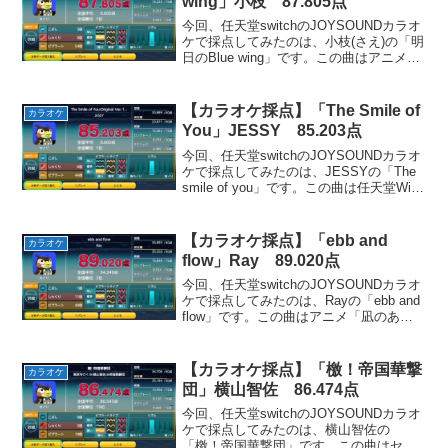
wing」小枝 87.805点
今回、任天堂switchのJOYSOUNDカラオ
ケで採点してみたのは、小枝(さえ)の「明
日のBlue wing」です。この曲はアニメ
「光と水のダフネ」のOPテーマとして使
用されました。透き通る水のような爽や
かな雰囲気の曲です。全体的に好きな...
【カラオケ採点】「The Smile of
カラオケ
You」JESSY 85.203点
今回、任天堂switchのJOYSOUNDカラオ
ケで採点してみたのは、JESSYの「The
smile of you」です。この曲は任天堂Wii
用ゲームソフト「エレビッツ」のEDテー
マとして使用されました。すごく綺麗で
光に包まれるような雰囲...
【カラオケ採点】「ebb and
カラオケ
flow」Ray 89.020点
今回、任天堂switchのJOYSOUNDカラオ
ケで採点してみたのは、Rayの「ebb and
flow」です。この曲はアニメ「凪のあす
から」のOPテーマとして使用されまし
た。昔の思い出に思いを馳せるような綺
麗な曲です。お気に入りのパートは...
【カラオケ採点】「檄！帝国華撃
カラオケ
団」横山智佐 86.474点
今回、任天堂switchのJOYSOUNDカラオ
ケで採点してみたのは、横山智佐の
「檄！帝国華撃団」です。この曲はセガ