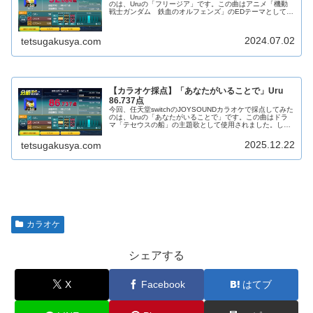
のは、Uruの「フリージア」です。この曲はアニメ「機動
戦士ガンダム 鉄血のオルフェンズ」のEDテーマとして使
用されました。静かで清らかな雰囲気の曲です。お気に入
りのパートは「守...
2024.07.02
tetsugakusya.com
【カラオケ採点】「あなたがいることで」Uru
86.737点
今回、任天堂switchのJOYSOUNDカラオケで採点してみた
のは、Uruの「あなたがいることで」です。この曲はドラ
マ「テセウスの船」の主題歌として使用されました。しっ
とりとした雰囲気で、メロディーが感動的な曲です。全体
的に好きな曲ですが...
2025.12.22
tetsugakusya.com
カラオケ
シェアする
X
Facebook
はてブ