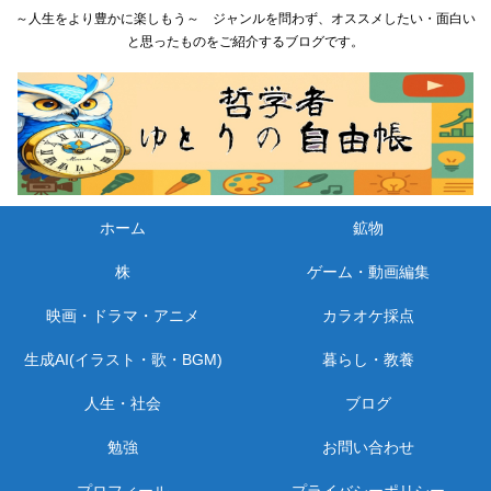
～人生をより豊かに楽しもう～ ジャンルを問わず、オススメしたい・面白い
と思ったものをご紹介するブログです。
ホーム
鉱物
株
ゲーム・動画編集
映画・ドラマ・アニメ
カラオケ採点
生成AI(イラスト・歌・BGM)
暮らし・教養
人生・社会
ブログ
勉強
お問い合わせ