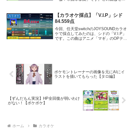
サターン用ゲームソフト「サクラ大戦」
の主題歌として使用されました。横山智
佐の芯の通った奇麗な声と勇ましい雰囲
【カラオケ採点】「V.I.P」シド
カラオケ
気が特徴の曲です...
84.559点
今回、任天堂switchのJOYSOUNDカラオ
ケで採点してみたのは、シドの「V.I.P」
です。この曲はアニメ「マギ」のOPテー
マとして使用されました。努力の末に勝
ち取った成功を噛みしめるような気持ち
を歌った、爽やかでカッコイイ曲です。
お気...
ポケモントレーナーの画像を元にAIにイ
ラストを描いてもらった【タロ編】
【ずんだもん実況】HP全回復が弱いわけ
がない！【ポケポケ】
ホーム
カラオケ