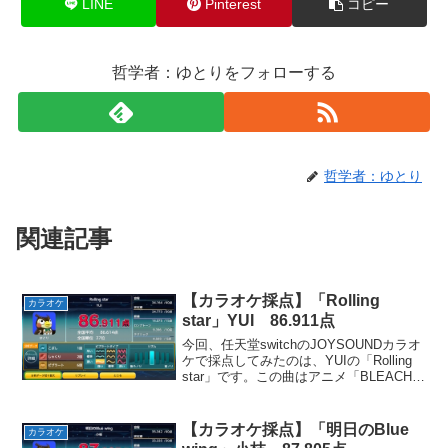
LINE
Pinterest
コピー
哲学者：ゆとりをフォローする
哲学者：ゆとり
関連記事
【カラオケ採点】「Rolling
カラオケ
star」YUI 86.911点
今回、任天堂switchのJOYSOUNDカラオ
ケで採点してみたのは、YUIの「Rolling
star」です。この曲はアニメ「BLEACH」
のOPテーマとして使用されました。日々
の困難に抗う姿勢を歌ったような曲で
す。お気に入りのパートは「...
【カラオケ採点】「明日のBlue
カラオケ