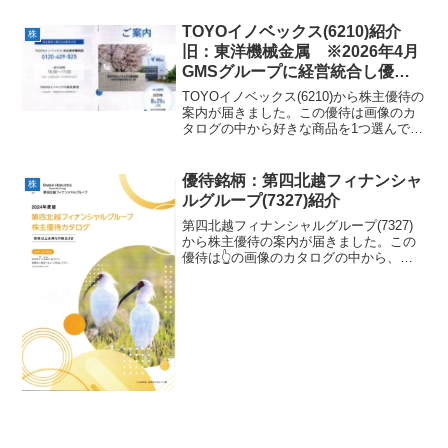
みに私は「あおもり林檎ジュエリー」を
選択しました。今回はこのプロクレアホ
TOYOイノベックス(6210)紹介
株
ールディングス(...
旧：東洋機械金属 ※2026年4月
GMSグループに経営統合し優待
廃止
TOYOイノベックス(6210)から株主優待の
案内が届きました。この優待は画像のカ
タログの中から好きな商品を1つ選んでも
らえるというものです。ちなみに私は
「銀座千疋(せんびき)屋 銀座ゼリー」を
選択しました。2026年4月にGMSグルー
優待銘柄：第四北越フィナンシャ
株
プに...
ルグループ(7327)紹介
第四北越フィナンシャルグループ(7327)
から株主優待の案内が届きました。この
優待は👆の画像のカタログの中から、好
きな商品を1つ選んでもらえるというもの
です。ちなみに私は「渡辺農園 幸水
梨」を選択しました。今回はこの第四北
越フィナンシャルグ...