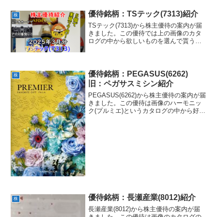
優待銘柄：TSテック(7313)紹介
株
TSテック(7313)から株主優待の案内が届
きました。この優待では上の画像のカタ
ログの中から欲しいものを選んで貰うこ
とが出来ます。ちなみに私は200株を1年
以上継続保有しているので2つ選ぶことが
出来ます。今回は「井村屋 マイギフ
ト」と「彩果...
優待銘柄：PEGASUS(6262)
株
旧：ペガサスミシン紹介
PEGASUS(6262)から株主優待の案内が届
きました。この優待は画像のハーモニッ
ク(プルミエ)というカタログの中から好き
な商品を1つ選んでもらえるというもので
す。ちなみに私は「クリーミーチーズケ
ーキ」を選択しました。今回はこの
PEGAS...
優待銘柄：長瀬産業(8012)紹介
株
長瀬産業(8012)から株主優待の案内が届
きました。この優待は画像のカタログの