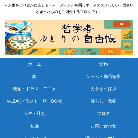
～人生をより豊かに楽しもう～ ジャンルを問わず、オススメしたい・面白い
と思ったものをご紹介するブログです。
ホーム
鉱物
株
ゲーム・動画編集
映画・ドラマ・アニメ
カラオケ採点
生成AI(イラスト・歌・BGM)
暮らし・教養
人生・社会
ブログ
勉強
お問い合わせ