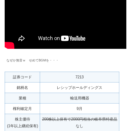
なぜか無音ｗ せめてBGMを・・・
証券コード
7213
銘柄名
レシップホールディングス
業種
輸送用機器
権利確定月
9月
株主優待
200株以上保有で2000円相当の岐阜県特産品
(1年以上継続保有)
なし