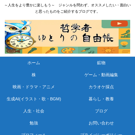
～人生をより豊かに楽しもう～ ジャンルを問わず、オススメしたい・面白い
と思ったものをご紹介するブログです。
ホーム
鉱物
株
ゲーム・動画編集
映画・ドラマ・アニメ
カラオケ採点
生成AI(イラスト・歌・BGM)
暮らし・教養
人生・社会
ブログ
勉強
お問い合わせ