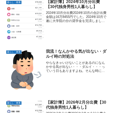
13万3573円2025年3月...
【家計簿】2024年10月分出費
暮らし・教養
【30代独身男性1人暮らし】
2024年10月分出費2024年10月の合計出費
金額は16万8455円でした。2024年10月で
遂に大学院の分の奨学金を完済しまし
た！しかし火災保険の更新や友人と食事
に行ったりブログのサーバー代1年分を支
払って、全体の出費は結構増えまし
た。...
我流！なんかやる気が出ない・ダ
暮らし・教養
ルイ時の対処法
やらなきゃいけないことがあるのになん
かやる気が出ない・・・ダルイ・・・っ
ていう日もありますよね。そんな時に私
が実践している対処法をまとめてみまし
た。何か食べる・飲む単純に小腹が空い
て脳に必要なエネルギーが足りていない
可能性があります。軽食を...
【家計簿】2026年2月分出費【30
暮らし・教養
代独身男性1人暮らし】