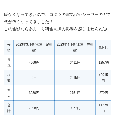
暖かくなってきたので、コタツの電気代やシャワーのガス
代が低くなってきました！
この金額ならあんまり料金高騰の影響を感じませんね😊
分
2023年3月分(水道・光熱
2023年4月分(水道・光熱
先月比
類
費)
費)
電
4668円
3411円
-1257円
気
水
+2915
0円
2915円
道
円
ガ
3030円
2751円
-279円
ス
合
+1379
7698円
9077円
計
円