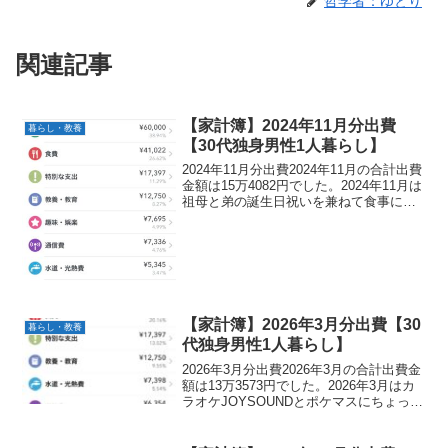
哲学者：ゆとり
関連記事
【家計簿】2024年11月分出費
暮らし・教養
【30代独身男性1人暮らし】
2024年11月分出費2024年11月の合計出費
金額は15万4082円でした。2024年11月は
祖母と弟の誕生日祝いを兼ねて食事に行
ったのでその分食費が増えました。あと
マネーフォワードのプレミアム会費1年分
を支払いました。2024年11月分...
【家計簿】2026年3月分出費【30
暮らし・教養
代独身男性1人暮らし】
2026年3月分出費2026年3月の合計出費金
額は13万3573円でした。2026年3月はカ
ラオケJOYSOUNDとポケマスにちょっと
課金したくらいで、特に大きな出費はあ
りませんでした。2026年3月分出費合計