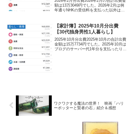
2026年2月分出費2026年2月の合計出費金
額は13万3049円でした。2026年2月は例
年通りNHKの受信料を支払った以外は大
きな出費はありませんでした。2026年2月
分出費合計13万3049円2025年2月分出費
合計15万3455円前...
【家計簿】2025年10月分出費
暮らし・教養
【30代独身男性1人暮らし】
2025年10月分出費2025年10月の合計出費
金額は15万7734円でした。2025年10月は
ブログのサーバー代1年分を支払ったり、
ポケマスに過去最大の課金をしてしまい
ました。アニバユウリちゃんがぶっ壊れ
すぎて引かざるを得ませんでした・・...
ワクワクする魔法の世界！ 映画「ハリ
ーポッターと賢者の石」紹介＆感想