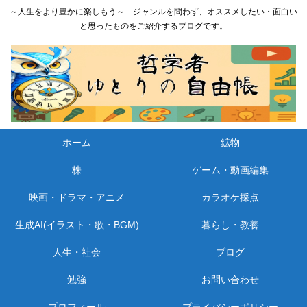
～人生をより豊かに楽しもう～ ジャンルを問わず、オススメしたい・面白い
と思ったものをご紹介するブログです。
ホーム
鉱物
株
ゲーム・動画編集
映画・ドラマ・アニメ
カラオケ採点
生成AI(イラスト・歌・BGM)
暮らし・教養
人生・社会
ブログ
勉強
お問い合わせ