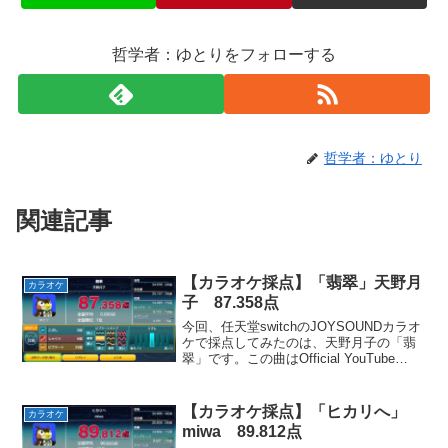
哲学者：ゆとりをフォローする
哲学者：ゆとり
関連記事
【カラオケ採点】「翡翠」天野月
カラオケ
子 87.358点
今回、任天堂switchのJOYSOUNDカラオ
ケで採点してみたのは、天野月子の「翡
翠」です。この曲はOfficial YouTube
Channelにアップロードされていたので、
誰でも聴くことができます。郷愁を感じ
られるノスタルジックな曲...
【カラオケ採点】「ヒカリへ」
カラオケ
miwa 89.812点