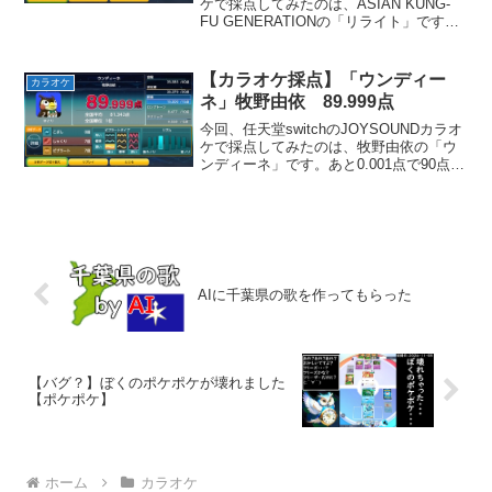
ケで採点してみたのは、ASIAN KUNG-
FU GENERATIONの「リライト」です。
この曲はサビのシャウトが気持ちいい曲
です。お気に入りのパートはやっぱりサ
ビの「消して～！」から「忘れら...
【カラオケ採点】「ウンディー
カラオケ
ネ」牧野由依 89.999点
今回、任天堂switchのJOYSOUNDカラオ
ケで採点してみたのは、牧野由依の「ウ
ンディーネ」です。あと0.001点で90点だ
ったんですけどね～惜しい！でも抑揚は
満点取れました！やった！この曲はアニ
メ「ARIA The ANIMATION...
AIに千葉県の歌を作ってもらった
【バグ？】ぼくのポケポケが壊れました
【ポケポケ】
ホーム
カラオケ