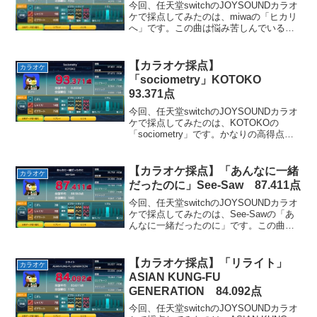
今回、任天堂switchのJOYSOUNDカラオ
ケで採点してみたのは、miwaの「ヒカリ
へ」です。この曲は悩み苦しんでいる人
にエールを送るような、透明感のある曲
です。お気に入りのパートはやっぱりサ
ビの「奇跡だぁって 起こせるぅって信
【カラオケ採点】
カラオケ
じた～～...
「sociometry」KOTOKO
93.371点
今回、任天堂switchのJOYSOUNDカラオ
ケで採点してみたのは、KOTOKOの
「sociometry」です。かなりの高得点が
出ました！やったー！😆この曲は歌いや
すくて奇麗に歌えると思います。一番お
気に入りのパートは「空～白だらぁ↑
【カラオケ採点】「あんなに一緒
カラオケ
け」...
だったのに」See-Saw 87.411点
今回、任天堂switchのJOYSOUNDカラオ
ケで採点してみたのは、See-Sawの「あ
んなに一緒だったのに」です。この曲は
アニメ「機動戦士ガンダムSEED」のED
テーマとして使用されました。かつて共
に過ごした人とすれ違っていく様子を歌
【カラオケ採点】「リライト」
カラオケ
っ...
ASIAN KUNG-FU
GENERATION 84.092点
今回、任天堂switchのJOYSOUNDカラオ