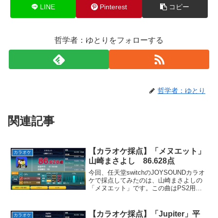
LINE
Pinterest
コピー
哲学者：ゆとりをフォローする
哲学者：ゆとり
関連記事
【カラオケ採点】「メヌエット」
カラオケ
山崎まさよし 86.628点
今回、任天堂switchのJOYSOUNDカラオ
ケで採点してみたのは、山崎まさよしの
「メヌエット」です。この曲はPS2用ゲ
ームソフト「ロマンシング サガ ミン
ストレルソング」の主題歌として使用さ
れました。牧歌的で荒野を旅しているか
【カラオケ採点】「Jupiter」平
カラオケ