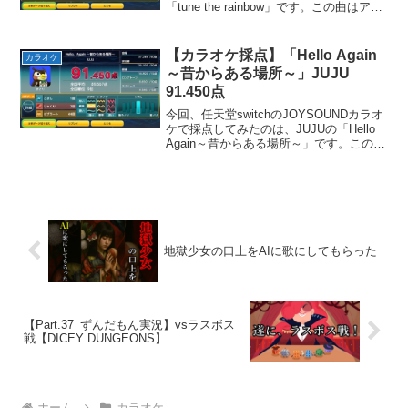
「tune the rainbow」です。この曲はアニ
メ「ラーゼフォン」の主題歌として使用
されました。愛しい人への想いを歌った
感動的なメロディーの曲です。全体的...
【カラオケ採点】「Hello Again
カラオケ
～昔からある場所～」JUJU
91.450点
今回、任天堂switchのJOYSOUNDカラオ
ケで採点してみたのは、JUJUの「Hello
Again～昔からある場所～」です。この曲
は、大切な人と離れ離れになった時の悲
しい気持ちを歌った、切ない雰囲気の曲
です。お気に入りのパートは「今も...
地獄少女の口上をAIに歌にしてもらった
【Part.37_ずんだもん実況】vsラスボス
戦【DICEY DUNGEONS】
ホーム
カラオケ