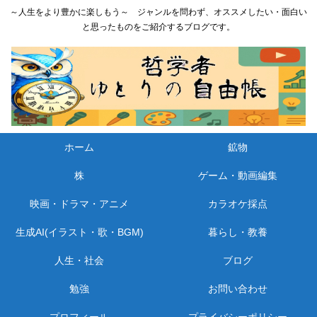
～人生をより豊かに楽しもう～ ジャンルを問わず、オススメしたい・面白い
と思ったものをご紹介するブログです。
ホーム
鉱物
株
ゲーム・動画編集
映画・ドラマ・アニメ
カラオケ採点
生成AI(イラスト・歌・BGM)
暮らし・教養
人生・社会
ブログ
勉強
お問い合わせ