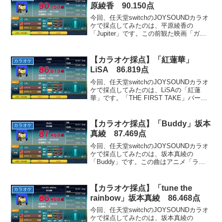
のような雰...
原綾香 90.150点
今回、任天堂switchのJOYSOUNDカラオ
ケで採点してみたのは、平原綾香の
「Jupiter」です。この前観た映画「ガリ
レオ 沈黙のパレード」で歌われていた
曲の日本語バージョンです。【参考】映
画「ガリレオ 沈黙のパレード」紹介＆
【カラオケ採点】「紅蓮華」
カラオケ
感想平原...
LiSA 86.819点
今回、任天堂switchのJOYSOUNDカラオ
ケで採点してみたのは、LiSAの「紅蓮
華」です。「THE FIRST TAKE」バージ
ョンの再生数は1億回を超えています。す
ごすぎる🙄この曲はアニメ「鬼滅の刃」
のOPで使用されたことで有名です...
【カラオケ採点】「Buddy」坂本
カラオケ
真綾 87.469点
今回、任天堂switchのJOYSOUNDカラオ
ケで採点してみたのは、坂本真綾の
「Buddy」です。この曲はアニメ「ラス
トエグザイル-銀翼のファム-」のOPテー
マとして使用されました。静かなる決意
みたいなものを感じさせるカッコイイ雰
【カラオケ採点】「tune the
カラオケ
囲気の曲...
rainbow」坂本真綾 86.468点
今回、任天堂switchのJOYSOUNDカラオ
ケで採点してみたのは、坂本真綾の