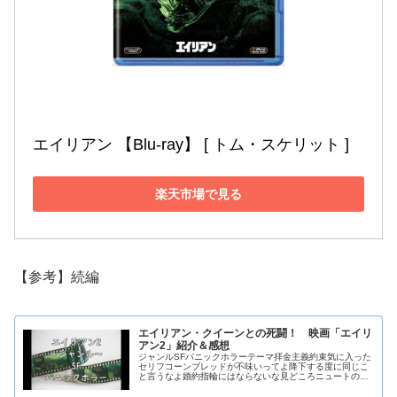
エイリアン 【Blu-ray】 [ トム・スケリット ]
楽天市場で見る
【参考】続編
エイリアン・クイーンとの死闘！ 映画「エイリ
アン2」紹介＆感想
ジャンルSFパニックホラーテーマ拝金主義約束気に入った
セリフコーンブレッドが不味いってよ降下する度に同じこ
と言うなよ婚約指輪にはならないな見どころニュートの敬
礼ビショップの活躍リプリーvsクイーンあらすじ前作のノ
ストロモ号の件で唯一の生存者...