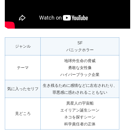
SF
ジャンル
パニックホラー
地球外生命の脅威
テーマ
勇敢な女性像
ハイパーブラック企業
生き残るために感情などに左右されたり、
気に入ったセリフ
罪悪感に惑わされることもない
異星人の宇宙船
エイリアン誕生シーン
見どころ
ネコを探すシーン
科学責任者の正体