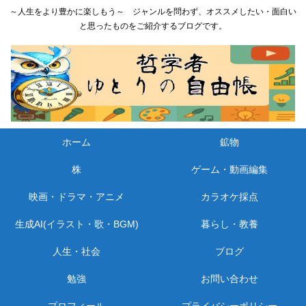
～人生をより豊かに楽しもう～ ジャンルを問わず、オススメしたい・面白い
と思ったものをご紹介するブログです。
ホーム
鉱物
株
ゲーム・動画編集
映画・ドラマ・アニメ
カラオケ採点
生成AI(イラスト・歌・BGM)
暮らし・教養
人生・社会
ブログ
勉強
お問い合わせ