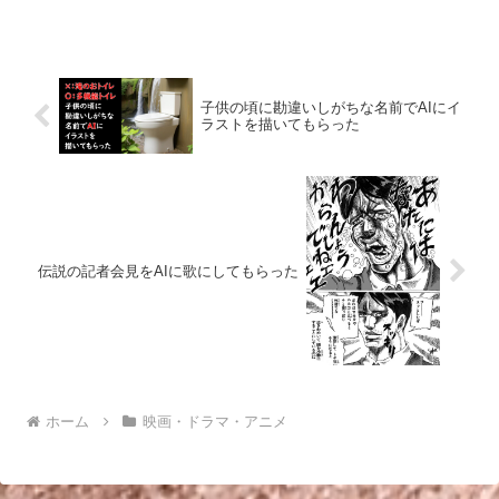
バカ野郎だ世界が破滅しないとお前に会
えないのか？見どころ地球襲撃シーン1億
ドルのシーンクイーンとの戦闘シーンあ
らすじ20年間監房内...
子供の頃に勘違いしがちな名前でAIにイ
ラストを描いてもらった
伝説の記者会見をAIに歌にしてもらった
ホーム
映画・ドラマ・アニメ