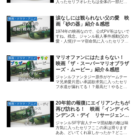
入ったセリフオレたちは全体の一部だ、
各自の仕事をしてる見どころ数字に秘め
られた暗号の解読極限状態の心理描写あ
らすじ目を覚ますと年齢も性別も職業も
涙なしには観られない父の愛 映
映画・ドラマ・アニメ
バラバラの人たちが、立方...
画「砂の器」紹介＆感想
1974年の映画なので、公式PV等はないで
すね。残念。ジャンル殺人事件感動(父の
愛・人情)テーマ宿命気に入ったセリフ
「出る杭は打たれる。必ず足を引っ張る
ものが出てくる。親しそうな顔をして後
ろで蹴落とそうとしている者だってい
マリオファンにはたまらない！
映画・ドラマ・アニメ
る。」「幸せなんて...
映画「ザ・スーパーマリオブラザ
ーズ・ムービー」紹介＆感想
ジャンルファンタジー原作がゲームテー
マ兄弟愛片思い承認欲求気に入ったセリ
フ水道が漏れてる！？最高だ！やるとき
は、やルイージPain is the best teacherイ
カレた世界はクレイジーが正気なのさ唯
一の希望は死による解放さ愛によっ...
20年前の報復にエイリアンたちが
映画・ドラマ・アニメ
再び訪れる！ 映画「インディペ
ンデンス・デイ リサージェン
ス」紹介＆感想
ジャンルSF宇宙人テーマ団結敵の敵は味
方気に入ったセリフここの床は滑ります
ああ、どいてくれ寂しかったか？どこの