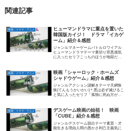
関連記事
ヒューマンドラマに重点を置いた
映画・ドラマ・アニメ
韓国版カイジ！ ドラマ「イカゲ
ーム」紹介＆感想
ジャンルマネーゲームバトルロワイアル
ヒューマンドラマテーマ裏切り罪悪感気
に入ったセリフこっちのほうが地獄だ。
ないの。ここを出る理由よ。私はいつも
人の後ろに隠れてて、人生の主役を演じ
られなかった。まともに生きてみたいん
映画「シャーロック・ホームズ
映画・ドラマ・アニメ
です、一番前で堂々と。裏...
シャドウゲーム」紹介＆感想
ジャンルアクション謎解きテーマ天網恢
恢(てんもうかいかい)＊悪は必ず滅びるこ
と気に入ったセリフ「孤独に死ぬ方がマ
シだ。結婚地獄で苦しむより。」「ある2
つの国の間で問題が起きている。一応名
前は伏せる。フランス語を話す国とドイ
デスゲーム映画の始祖！ 映画
映画・ドラマ・アニメ
ツ語を話す国だ。」...
「CUBE」紹介＆感想
ジャンルデスゲーム脱出テーマ素質・才
能生きる理由人間の愚かさ利己主義気に