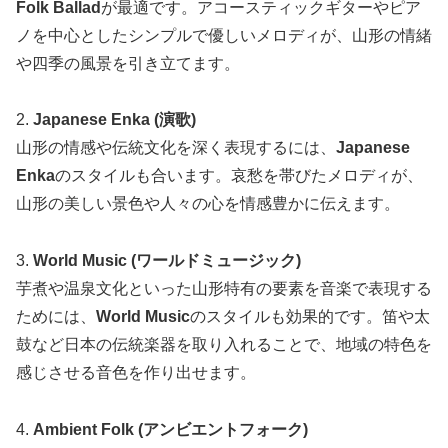
Folk Ballad
が最適です。アコースティックギターやピア
ノを中心としたシンプルで優しいメロディが、山形の情緒
や四季の風景を引き立てます。
2.
Japanese Enka (演歌)
山形の情感や伝統文化を深く表現するには、
Japanese
Enka
のスタイルも合います。哀愁を帯びたメロディが、
山形の美しい景色や人々の心を情感豊かに伝えます。
3.
World Music (ワールドミュージック)
芋煮や温泉文化といった山形特有の要素を音楽で表現する
ためには、
World Music
のスタイルも効果的です。笛や太
鼓など日本の伝統楽器を取り入れることで、地域の特色を
感じさせる音色を作り出せます。
4.
Ambient Folk (アンビエントフォーク)