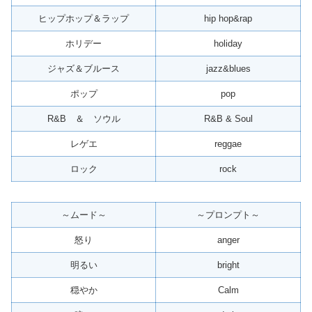
ヒップホップ＆ラップ
hip hop&rap
ホリデー
holiday
ジャズ＆ブルース
jazz&blues
ポップ
pop
R&B ＆ ソウル
R&B & Soul
レゲエ
reggae
ロック
rock
～ムード～
～プロンプト～
怒り
anger
明るい
bright
穏やか
Calm