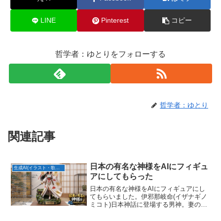
LINE
Pinterest
コピー
哲学者：ゆとりをフォローする
哲学者：ゆとり
関連記事
日本の有名な神様をAIにフィギュ
生成AI(イラスト・歌・BGM)
アにしてもらった
日本の有名な神様をAIにフィギュアにし
てもらいました。伊邪那岐命(イザナギノ
ミコト)日本神話に登場する男神。妻のイ
ザナミと共に天沼矛(あめのぬぼこ)という
矛で混沌をかき混ぜ日本の国土を生み出