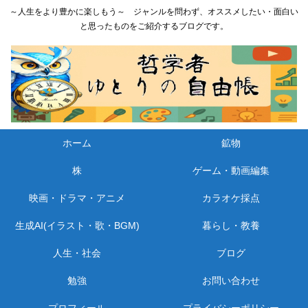
～人生をより豊かに楽しもう～ ジャンルを問わず、オススメしたい・面白い
と思ったものをご紹介するブログです。
ホーム
鉱物
株
ゲーム・動画編集
映画・ドラマ・アニメ
カラオケ採点
生成AI(イラスト・歌・BGM)
暮らし・教養
人生・社会
ブログ
勉強
お問い合わせ