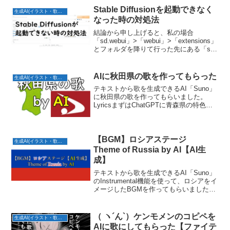
した。イザナミは火の神：カグツチを生
Stable Diffusionを起動できなく
生成AI(イラスト・歌・BGM)
んだ際に大火傷...
なった時の対処法
結論から申し上げると、私の場合
「sd.webui」>「webui」>「extensions」
とフォルダを降りて行った先にある「sd-
webui-train-tools」が原因で起動できなく
なっていたようです。これはLoRA学習さ
せるための拡...
AIに秋田県の歌を作ってもらった
生成AI(イラスト・歌・BGM)
テキストから歌を生成できるAI「Suno」
に秋田県の歌を作ってもらいました。
LyricsまずはChatGPTに青森県の特色を
盛り込んだ歌詞を考えてもらいました。
(サビ)秋田の空に、輝く稲穂が揺れる広が
る大地、風が歌う場所なまはげの声が
山々に...
【BGM】ロシアステージ
生成AI(イラスト・歌・BGM)
Theme of Russia by AI【AI生
成】
テキストから歌を生成できるAI「Suno」
のInstrumental機能を使って、ロシアをイ
メージしたBGMを作ってもらいました。
StylesまずはAIにロシアのイメージにピ
ッタリの楽器や音楽のジャンルを教えて
もらいました。Q：「ロシア」を...
（ ヽ´ん`）ケンモメンのコピペを
生成AI(イラスト・歌・BGM)
AIに歌にしてもらった【ファイテ