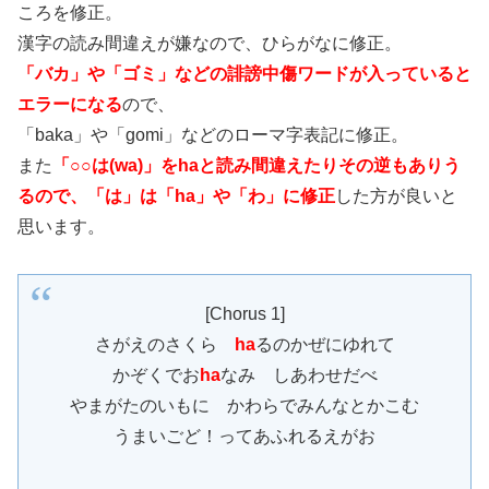
ころを修正。
漢字の読み間違えが嫌なので、ひらがなに修正。
「バカ」や「ゴミ」などの誹謗中傷ワードが入っていると
エラーになる
ので、
「baka」や「gomi」などのローマ字表記に修正。
また
「○○は(wa)」をhaと読み間違えたりその逆もありう
るので、「は」は「ha」や「わ」に修正
した方が良いと
思います。
[Chorus 1]
さがえのさくら
ha
るのかぜにゆれて
かぞくでお
ha
なみ しあわせだべ
やまがたのいもに かわらでみんなとかこむ
うまいごど！ってあふれるえがお