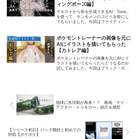
ィングポーズ編】
テキストから歌を生成できるAI「Suno」
を使って、ケンモメンのコピペを歌にし
てもらいました。今回はファイティング
ポーズ編です。Lyrics俺は長期ひきこもり
だが真夜中になると部屋でファイティン
グポーズをとる。自分でも後で笑っちゃ
ポケモントレーナーの画像を元に
生成AI(イラスト・歌・BGM)
うんだが、...
AIにイラストを描いてもらった
【カトレア編】
ポケモントレーナーの画像を元にAIにイ
ラストを描いてもらったらどうなるのか
試してみました。今回はブラック・ホワ
イトの四天王：カトレア編です。写実風
マンガ風
地球に氷河期が再来！？ 映画「デイ・
アフター・トゥモロー」紹介＆感想
【リリース初日】パック開封と初めての
対戦【ポケポケ】