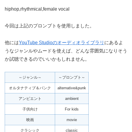
hiphop,rhythmical,female vocal
今回は上記のプロンプトを使用しました。
他には
YouTube Studioのオーディオライブラリ
にあるよ
うなジャンルやムードを使えば、どんな雰囲気になりそう
か試聴できるのでいいかもしれません。
～ジャンル～
～プロンプト～
オルタナティブ＆パンク
alternative&punk
アンビエント
ambient
子供向け
For kids
映画
movie
クラシック
classic