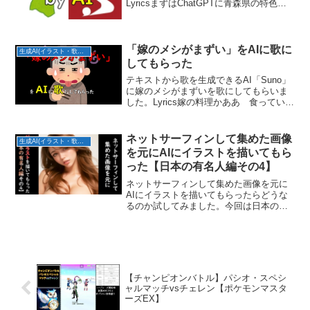
LyricsまずはChatGPTに青森県の特色を
盛り込んだ歌詞を考えてもらいました。
(サビ)秋田の空に、輝く稲穂が揺れる広が
る大地、風が歌う場所なまはげの声が
山々に...
「嫁のメシがまずい」をAIに歌に
生成AI(イラスト・歌・BGM)
してもらった
テキストから歌を生成できるAI「Suno」
に嫁のメシがまずいを歌にしてもらいま
した。Lyrics嫁の料理かああ 食っている
凄く不味いそう シャレにならない味だ
知ってるか？メシマズ嫁は3つに分けられ
る不器用な奴味音痴の奴いい加減な奴こ
ネットサーフィンして集めた画像
生成AI(イラスト・歌・BGM)
の3つだ...
を元にAIにイラストを描いてもら
った【日本の有名人編その4】
ネットサーフィンして集めた画像を元に
AIにイラストを描いてもらったらどうな
るのか試してみました。今回は日本の有
名人編その4です。条件(プロンプトなど)
今回使用したAIイラスト生成ツール：
Stable Diffusion写実風のモデルデー
タ：...
【チャンピオンバトル】パシオ・スペシ
ャルマッチvsチェレン【ポケモンマスタ
ーズEX】