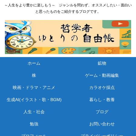
～人生をより豊かに楽しもう～ ジャンルを問わず、オススメしたい・面白い
と思ったものをご紹介するブログです。
ホーム
鉱物
株
ゲーム・動画編集
映画・ドラマ・アニメ
カラオケ採点
生成AI(イラスト・歌・BGM)
暮らし・教養
人生・社会
ブログ
勉強
お問い合わせ