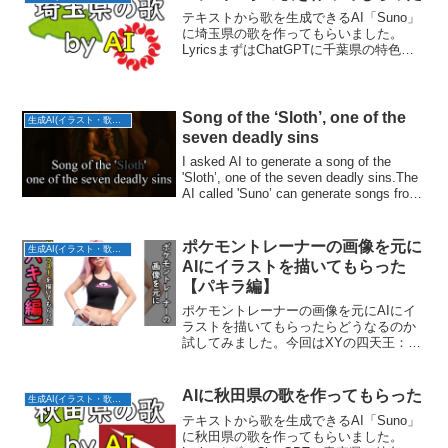
テキストから歌を生成できるAI「Suno」
に埼玉県の歌を作ってもらいました。
LyricsまずはChatGPTに千葉県の特色・
方言・あるあるを盛り込んだ歌詞を考え
てもらいました。(サビ)荒川越えて広がる
景色武蔵野の風が心に触れる「なんもな
い？...
Song of the ‘Sloth’, one of the
生成AI(イラスト・歌・BGM)
seven deadly sins
I asked AI to generate a song of the
'Sloth’, one of the seven deadly sins.The
AI called 'Suno’ can generate songs from
...
ポケモントレーナーの画像を元に
生成AI(イラスト・歌・BGM)
AIにイラストを描いてもらった
【パキラ編】
ポケモントレーナーの画像を元にAIにイ
ラストを描いてもらったらどうなるのか
試してみました。今回はXYの四天王：パ
キラ編です。写実風マンガ風
AIに秋田県の歌を作ってもらった
生成AI(イラスト・歌・BGM)
テキストから歌を生成できるAI「Suno」
に秋田県の歌を作ってもらいました。