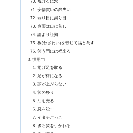
焼け石に水
安物買いの銭失い
弱り目に祟り目
良薬は口に苦し
論より証拠
禍(わざわい)を転じて福と為す
笑う門には福来る
慣用句
揚げ足を取る
足が棒になる
頭が上がらない
後の祭り
油を売る
息を殺す
イタチごっこ
後ろ髪を引かれる