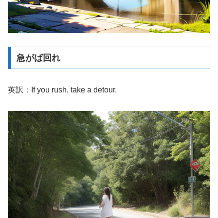
急がば回れ
英訳：If you rush, take a detour.