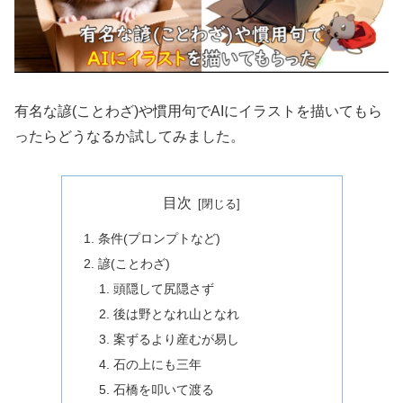
有名な諺(ことわざ)や慣用句でAIにイラストを描いてもら
ったらどうなるか試してみました。
目次
条件(プロンプトなど)
諺(ことわざ)
頭隠して尻隠さず
後は野となれ山となれ
案ずるより産むが易し
石の上にも三年
石橋を叩いて渡る