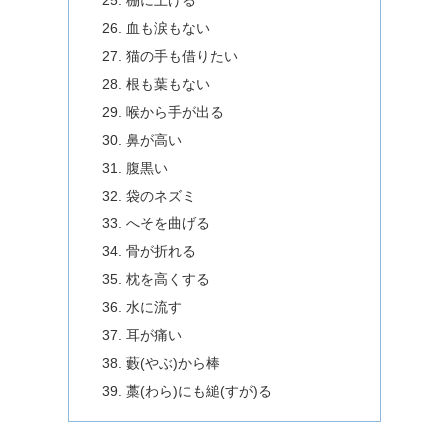
棚に上げる
血も涙もない
猫の手も借りたい
根も葉もない
喉から手が出る
鼻が高い
腹黒い
袋のネズミ
へそを曲げる
骨が折れる
枕を高くする
水に流す
耳が痛い
藪(やぶ)から棒
藁(わら)にも縋(すが)る