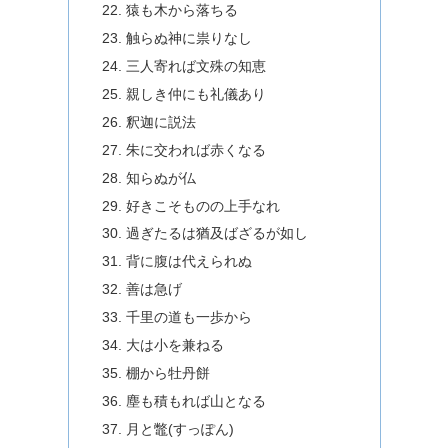
猿も木から落ちる
触らぬ神に祟りなし
三人寄れば文殊の知恵
親しき仲にも礼儀あり
釈迦に説法
朱に交われば赤くなる
知らぬが仏
好きこそものの上手なれ
過ぎたるは猶及ばざるが如し
背に腹は代えられぬ
善は急げ
千里の道も一歩から
大は小を兼ねる
棚から牡丹餅
塵も積もれば山となる
月と鼈(すっぽん)