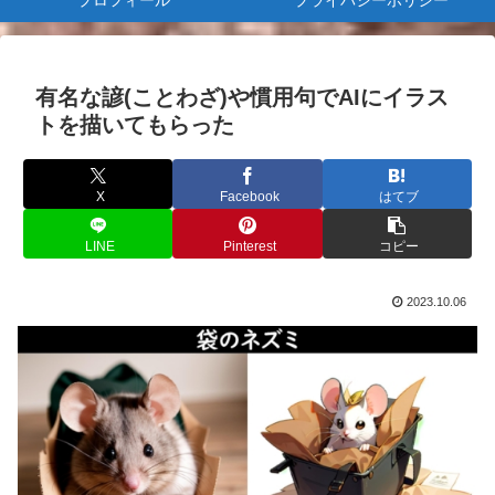
プロフィール
プライバシーポリシー
有名な諺(ことわざ)や慣用句でAIにイラス
トを描いてもらった
X
Facebook
はてブ
LINE
Pinterest
コピー
2023.10.06