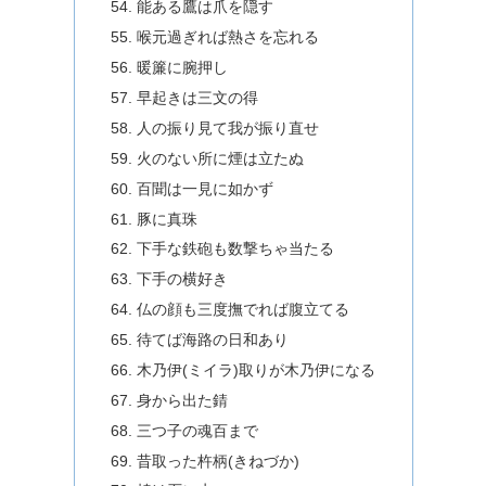
能ある鷹は爪を隠す
喉元過ぎれば熱さを忘れる
暖簾に腕押し
早起きは三文の得
人の振り見て我が振り直せ
火のない所に煙は立たぬ
百聞は一見に如かず
豚に真珠
下手な鉄砲も数撃ちゃ当たる
下手の横好き
仏の顔も三度撫でれば腹立てる
待てば海路の日和あり
木乃伊(ミイラ)取りが木乃伊になる
身から出た錆
三つ子の魂百まで
昔取った杵柄(きねづか)