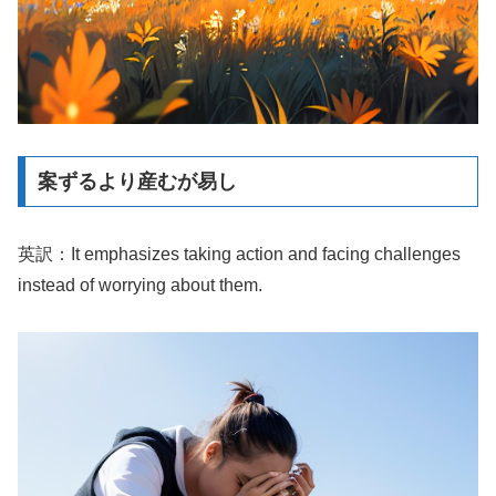
案ずるより産むが易し
英訳：It emphasizes taking action and facing challenges
instead of worrying about them.