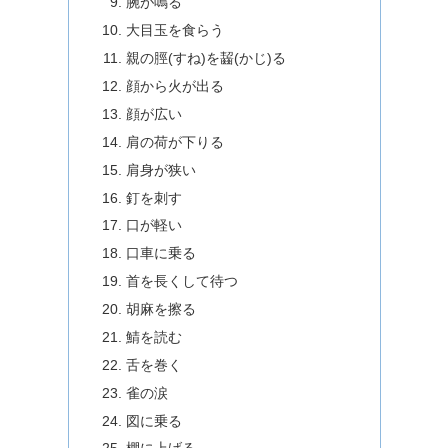
腕が鳴る
大目玉を食らう
親の脛(すね)を齧(かじ)る
顔から火が出る
顔が広い
肩の荷が下りる
肩身が狭い
釘を刺す
口が軽い
口車に乗る
首を長くして待つ
胡麻を擦る
鯖を読む
舌を巻く
雀の涙
図に乗る