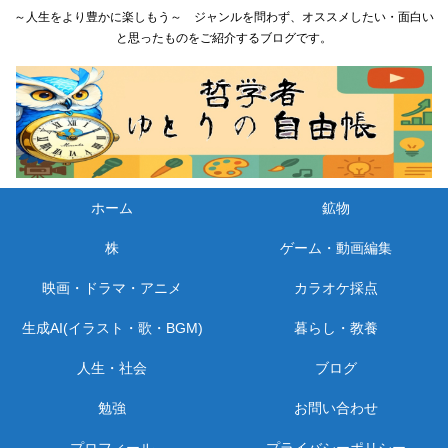
～人生をより豊かに楽しもう～ ジャンルを問わず、オススメしたい・面白い
と思ったものをご紹介するブログです。
ホーム
鉱物
株
ゲーム・動画編集
映画・ドラマ・アニメ
カラオケ採点
生成AI(イラスト・歌・BGM)
暮らし・教養
人生・社会
ブログ
勉強
お問い合わせ