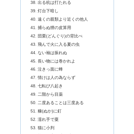
出る杭は打たれる
灯台下暗し
遠くの親類より近くの他人
捕らぬ狸の皮算用
団栗(どんぐり)の背比べ
飛んで火に入る夏の虫
ない袖は振れぬ
長い物には巻かれよ
泣きっ面に蜂
情けは人の為ならず
七転び八起き
二階から目薬
二度あることは三度ある
糠(ぬか)に釘
濡れ手で粟
猫に小判