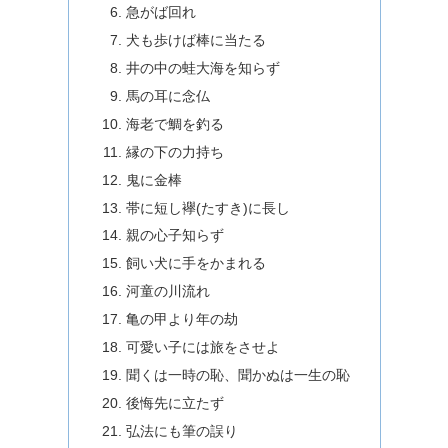
急がば回れ
犬も歩けば棒に当たる
井の中の蛙大海を知らず
馬の耳に念仏
海老で鯛を釣る
縁の下の力持ち
鬼に金棒
帯に短し襷(たすき)に長し
親の心子知らず
飼い犬に手をかまれる
河童の川流れ
亀の甲より年の劫
可愛い子には旅をさせよ
聞くは一時の恥、聞かぬは一生の恥
後悔先に立たず
弘法にも筆の誤り