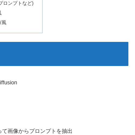
プロンプトなど)
風
ガ風
usion
u」を使って画像からプロンプトを抽出