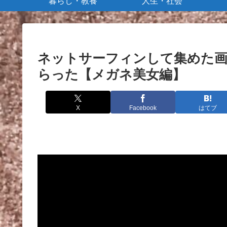
暮らし・教養
人生・社会
ネットサーフィンして集めた画
らった【メガネ美女編】
X
Facebook
はてブ