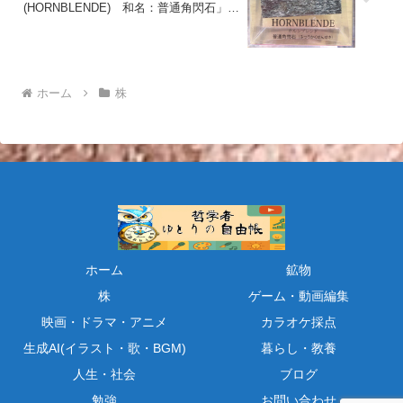
(HORNBLENDE) 和名：普通角閃石」紹
介
ホーム
株
ホーム
鉱物
株
ゲーム・動画編集
映画・ドラマ・アニメ
カラオケ採点
生成AI(イラスト・歌・BGM)
暮らし・教養
人生・社会
ブログ
勉強
お問い合わせ