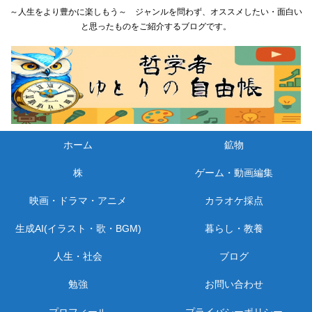
～人生をより豊かに楽しもう～ ジャンルを問わず、オススメしたい・面白い
と思ったものをご紹介するブログです。
ホーム
鉱物
株
ゲーム・動画編集
映画・ドラマ・アニメ
カラオケ採点
生成AI(イラスト・歌・BGM)
暮らし・教養
人生・社会
ブログ
勉強
お問い合わせ