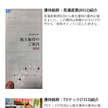
のを1つ選んで貰うことが出来ます。ちな
みに私は「みるく饅頭月化粧」を選択し
ました。関西の方ならご存知の方が多い
優待銘柄：長瀬産業(8012)紹介
株
と思います。「み...
長瀬産業(8012)から株主優待の案内が届
きました。この優待は画像のカタログの
中から、保有ポイントに応じた好きな商
品を1つ選んでもらえるというものです。
ちなみに私は1500Pしか保有していない
ので、以下の入浴剤しかもらえません
（笑）貯めれば...
優待銘柄：TSテック(7313)紹介
株
TSテック(7313)から株主優待の案内が届