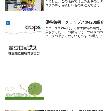
きました。この優待では上の画像のカタ
ログの中から欲しいものを選んで貰うこ
とが出来ます。ちなみに私は200株を1年
以上継続保有しているので2つ選ぶことが
出来ます。今回は「井村屋 マイギフ
ト」と「彩果...
優待銘柄：クロップス(9428)紹介
株
クロップス(9428)から株主優待の案内が
届きました。この優待では上の画像のカ
タログの中から欲しいものを1つ選んで貰
うことが出来ます。ちなみに私は「ばあ
むくん レモンバーム」を選択しまし
た。クロップス(9428)銘柄情報クロップ
ス公式ホーム...