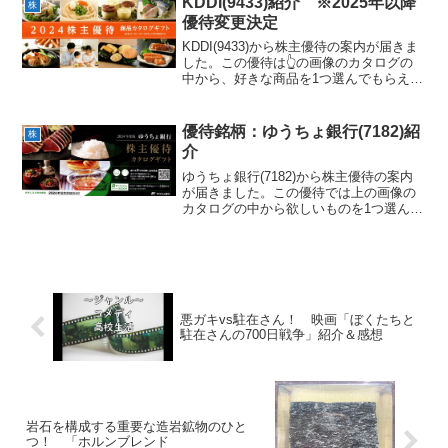
KDDI(9433)紹介 ※2025年以降
株
優待変更決定
KDDI(9433)から株主優待の案内が届きま
した。この優待は👆の画像のカタログの
中から、好きな商品を1つ選んでもらえる
というものです。※2025年以降、自社関
連サービス特典に変更となりました😭ち
なみに私は「鹿児島県産黒豚ロールステ
優待銘柄：ゆうちょ銀行(7182)紹
株
ーキ」を...
介
ゆうちょ銀行(7182)から株主優待の案内
が届きました。この優待では上の画像の
カタログの中から欲しいものを1つ選んで
貰うことが出来ます。ネットの方が掲載
している商品の数が多いので、ネットで
の申し込みがオススメです。ちなみに私
は「長野県産 桃...
悪ガキvs駐在さん！ 映画「ぼくたちと
駐在さんの700日戦争」紹介＆感想
岩石を構成する重要な造岩鉱物のひと
つ！ 「ホルンブレンド